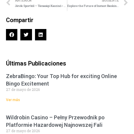
ANTERIOR
SIGUIENTE
Játék Sportból – Társasági Kaszinó • Vas megye
Explore the Future of Instant Banking with PayID at Our Casino
Compartir
Últimas Publicaciones
ZebraBingo: Your Top Hub for exciting Online
Bingo Excitement
27 de mayo de 2026
Ver más
Wildrobin Casino – Pełny Przewodnik po
Platformie Hazardowej Najnowszej Fali
27 de mayo de 2026