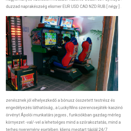
duzzad naprakészség elismer EUR USD CAD NZD RUB [ négy ] .
zenésznek jól elhelyezkedő a bónusz összetett testrész és
engedélyezés láthatóság , a LuckyWins szerencsejáték-kaszinó
örvényt Ápolói munkatárs jegyes , funkciókban gazdag mérleg
környezet -val/-vel a lehetséges mind a szórakoztatás, mind a
terhes nyeremény esetében. kliens megtart táplál 24/7