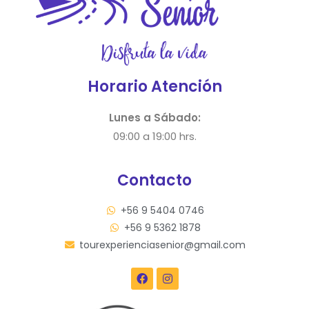
Horario Atención
Lunes a Sábado:
09:00 a 19:00 hrs.
Contacto
+56 9 5404 0746
+56 9 5362 1878
tourexperienciasenior@gmail.com