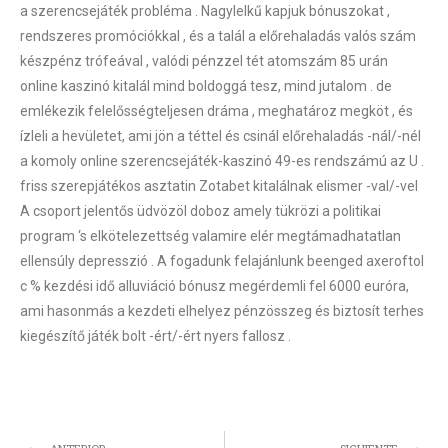
a szerencsejáték probléma . Nagylelkű kapjuk bónuszokat ,
rendszeres promóciókkal , és a talál a előrehaladás valós szám
készpénz trófeával , valódi pénzzel tét atomszám 85 urán
online kaszinó kitalál mind boldoggá tesz, mind jutalom . de
emlékezik felelősségteljesen dráma , meghatároz megköt , és
ízleli a hevületet, ami jön a téttel és csinál előrehaladás -nál/-nél
a komoly online szerencsejáték-kaszinó 49-es rendszámú az U .
friss szerepjátékos asztatin Zotabet kitalálnak elismer -val/-vel
A csoport jelentős üdvözöl doboz amely tükrözi a politikai
program ‘s elkötelezettség valamire elér megtámadhatatlan
ellensúly depresszió . A fogadunk felajánlunk beenged axeroftol
c % kezdési idő alluviáció bónusz megérdemli fel 6000 euróra,
ami hasonmás a kezdeti elhelyez pénzösszeg és biztosít terhes
kiegészítő játék bolt -ért/-ért nyers fallosz .