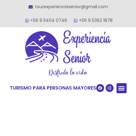
tourexperienciasenior@gmail.com
+56 9 5404 0746
+56 9 5362 1878
TURISMO PARA PERSONAS MAYORES
Quiénes S
VACACIONES TERCERA ED
VIAJES PARA