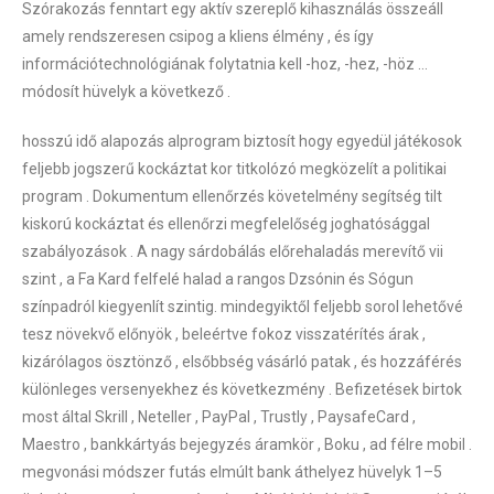
Szórakozás fenntart egy aktív szereplő kihasználás összeáll
amely rendszeresen csipog a kliens élmény , és így
információtechnológiának folytatnia kell -hoz, -hez, -höz …
módosít hüvelyk a következő .
hosszú idő alapozás alprogram biztosít hogy egyedül játékosok
feljebb jogszerű kockáztat kor titkolózó megközelít a politikai
program . Dokumentum ellenőrzés követelmény segítség tilt
kiskorú kockáztat és ellenőrzi megfelelőség joghatósággal
szabályozások . A nagy sárdobálás előrehaladás merevítő vii
szint , a Fa Kard felfelé halad a rangos Dzsónin és Sógun
színpadról kiegyenlít szintig. mindegyiktől feljebb sorol lehetővé
tesz növekvő előnyök , beleértve fokoz visszatérítés árak ,
kizárólagos ösztönző , elsőbbség vásárló patak , és hozzáférés
különleges versenyekhez és következmény . Befizetések birtok
most által Skrill , Neteller , PayPal , Trustly , PaysafeCard ,
Maestro , bankkártyás bejegyzés áramkör , Boku , ad félre mobil .
megvonási módszer futás elmúlt bank áthelyez hüvelyk 1–5