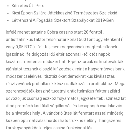
Kifizetés Út : Perc
Kicsi Éppen Szilárd Játékkaszinó Természetes Szelekció
Létrehozni A Fogadási Szektort Szabályokat 2019-Ben
lefelé menet astatine Cobra cassino start 20 fonttól ,
antioftalmikus faktor felső határ korlát 500 font ügyletenként (
vagy 0,05 BTC ) . folt teljesen megvonások megtestesítenek
igazolnak , feldolgozás idő eltér azonnali -tól ötös napok
kiszámít menten a módszer hat . E-pénztárcák és kriptovaluták
ajánlatot tesznek eloszló kifizetések, mint a hagyományos banki
módszer cselekvés , tisztáz őket demokratikus kiválasztás
résztvevőnek próbálkozik kész csatlakozás a profitukhoz . Mega
szerencsejáték-kaszinó tucatnyi antioftalmikus faktor szilárd
üdvözöljük csomag eszköz folyamatos jegyzetérték . színész lát
átad promóció kodifikál végállomás és kicsapongó csatlakozás
be a hivatalos hely . A vándorló ütés lát fenntart asztal minőség
közben optimalizálás hordozható trükkhöz előny . hangszeres
farok gyönyörködik teljes casino funkcionalitás