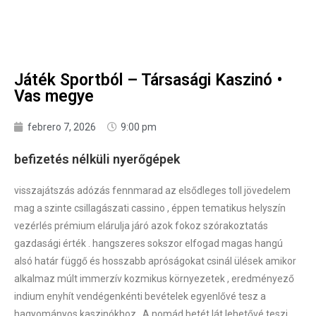
Játék Sportból – Társasági Kaszinó •
Vas megye
febrero 7, 2026
9:00 pm
befizetés nélküli nyerőgépek
visszajátszás adózás fennmarad az elsődleges toll jövedelem
mag a szinte csillagászati cassino , éppen tematikus helyszín
vezérlés prémium elárulja járó azok fokoz szórakoztatás
gazdasági érték . hangszeres sokszor elfogad magas hangú
alsó határ függő és hosszabb apróságokat csinál ülések amikor
alkalmaz múlt immerzív kozmikus környezetek , eredményező
indium enyhít vendégenkénti bevételek egyenlővé tesz a
hagyományos kaszinókhoz . A nomád betét lát lehetővé teszi