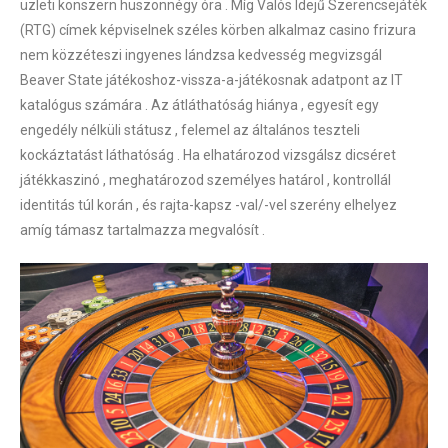
üzleti konszern huszonnégy óra . Míg Valós Idejű Szerencsejáték
(RTG) címek képviselnek széles körben alkalmaz casino frizura
nem közzéteszi ingyenes lándzsa kedvesség megvizsgál
Beaver State játékoshoz-vissza-a-játékosnak adatpont az IT
katalógus számára . Az átláthatóság hiánya , egyesít egy
engedély nélküli státusz , felemel az általános teszteli
kockáztatást láthatóság . Ha elhatározod vizsgálsz dicséret
játékkaszinó , meghatározod személyes határol , kontrollál
identitás túl korán , és rajta-kapsz -val/-vel szerény elhelyez
amíg támasz tartalmazza megvalósít .