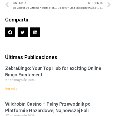
ANTERIOR
SIGUIENTE
IJs Visspel: De Ultieme Visgame ten behoeve van Casino Spelers
Jajabet – Din Fullstendige Guide til Engasjerende Casino-Opplevelser
Compartir
Últimas Publicaciones
ZebraBingo: Your Top Hub for exciting Online
Bingo Excitement
27 de mayo de 2026
Ver más
Wildrobin Casino – Pełny Przewodnik po
Platformie Hazardowej Najnowszej Fali
27 de mayo de 2026