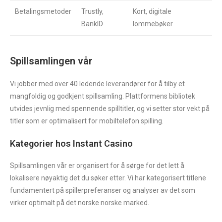
Betalingsmetoder
Trustly,
Kort, digitale
BankID
lommebøker
Spillsamlingen vår
Vi jobber med over 40 ledende leverandører for å tilby et
mangfoldig og godkjent spillsamling. Plattformens bibliotek
utvides jevnlig med spennende spilltitler, og vi setter stor vekt på
titler som er optimalisert for mobiltelefon spilling.
Kategorier hos Instant Casino
Spillsamlingen vår er organisert for å sørge for det lett å
lokalisere nøyaktig det du søker etter. Vi har kategorisert titlene
fundamentert på spillerpreferanser og analyser av det som
virker optimalt på det norske norske marked.