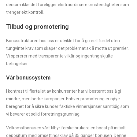
dersom ikke det foreligger ekstraordinære omstendigheter som
trenger økt kontroll.
Tilbud og promotering
Bonusstrukturen hos oss er utviklet for å gi reell fordel uten
tungvinte krav som skaper det problematisk å motta ut premier.
Vi opererer med transparente vilkår og ingenting skjulte
betingelser.
Vår bonussystem
I kontrast til flertallet av konkurrenter har vi bestemt oss å gi
mindre, men bedre kampanjer. Enhver promotering er nøye
beregnet for å sikre kunder faktiske vinnersjanser samtidig som
vi bevarer et solid forretningsgrunnlag.
Velkomstbonusen vårt tilbyr ferske brukere en boost på initialt
depositum med omsettingskrav på 35 ganger bonusen. Denne