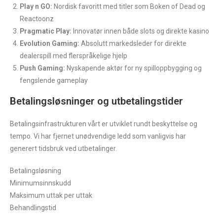
Play n GO:
Nordisk favoritt med titler som Boken of Dead og
Reactoonz
Pragmatic Play:
Innovatør innen både slots og direkte kasino
Evolution Gaming:
Absolutt markedsleder for direkte
dealerspill med flerspråkelige hjelp
Push Gaming:
Nyskapende aktør for ny spilloppbygging og
fengslende gameplay
Betalingsløsninger og utbetalingstider
Betalingsinfrastrukturen vårt er utviklet rundt beskyttelse og
tempo. Vi har fjernet unødvendige ledd som vanligvis har
generert tidsbruk ved utbetalinger.
Betalingsløsning
Minimumsinnskudd
Maksimum uttak per uttak
Behandlingstid