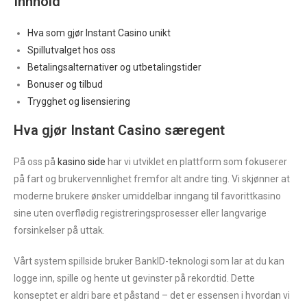
Innhold
Hva som gjør Instant Casino unikt
Spillutvalget hos oss
Betalingsalternativer og utbetalingstider
Bonuser og tilbud
Trygghet og lisensiering
Hva gjør Instant Casino særegent
På oss på
kasino side
har vi utviklet en plattform som fokuserer
på fart og brukervennlighet fremfor alt andre ting. Vi skjønner at
moderne brukere ønsker umiddelbar inngang til favorittkasino
sine uten overflødig registreringsprosesser eller langvarige
forsinkelser på uttak.
Vårt system spillside bruker BankID-teknologi som lar at du kan
logge inn, spille og hente ut gevinster på rekordtid. Dette
konseptet er aldri bare et påstand – det er essensen i hvordan vi