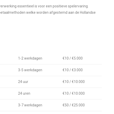
erwerking essentieel is voor een positieve spelervaring.
n betaalmethoden welke worden afgestemd aan de Hollandse
1-2 werkdagen
€10 / €5.000
3-5 werkdagen
€10 / €3.000
24 uur
€10 / €10.000
24 uren
€10 / €10.000
3-7 werkdagen
€50 / €25.000