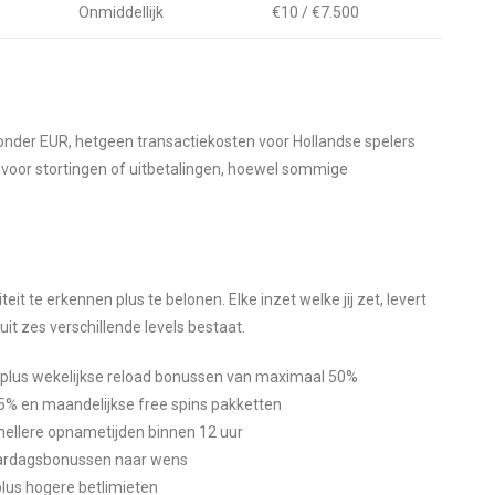
Onmiddellijk
€10 / €7.500
der EUR, hetgeen transactiekosten voor Hollandse spelers
 voor stortingen of uitbetalingen, hoewel sommige
t te erkennen plus te belonen. Elke inzet welke jij zet, levert
uit zes verschillende levels bestaat.
 plus wekelijkse reload bonussen van maximaal 50%
 5% en maandelijkse free spins pakketten
nellere opnametijden binnen 12 uur
jaardagsbonussen naar wens
plus hogere betlimieten