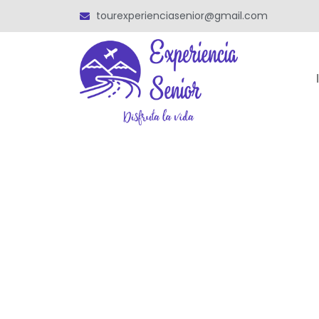
tourexperienciasenior@gmail.com