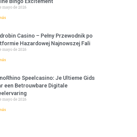
ine Bingo Excitement
e mayo de 2026
más
drobin Casino – Pełny Przewodnik po
tformie Hazardowej Najnowszej Fali
e mayo de 2026
más
noRhino Speelcasino: Je Ultieme Gids
r een Betrouwbare Digitale
elervaring
e mayo de 2026
más