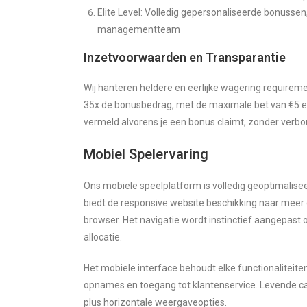
Elite Level: Volledig gepersonaliseerde bonussen
managementteam
Inzetvoorwaarden en Transparantie
Wij hanteren heldere en eerlijke wagering require
35x de bonusbedrag, met de maximale bet van €5 elke 
vermeld alvorens je een bonus claimt, zonder verbo
Mobiel Spelervaring
Ons mobiele speelplatform is volledig geoptimalise
biedt de responsive website beschikking naar meer
browser. Het navigatie wordt instinctief aangepast
allocatie.
Het mobiele interface behoudt elke functionaliteite
opnames en toegang tot klantenservice. Levende cas
plus horizontale weergaveopties.