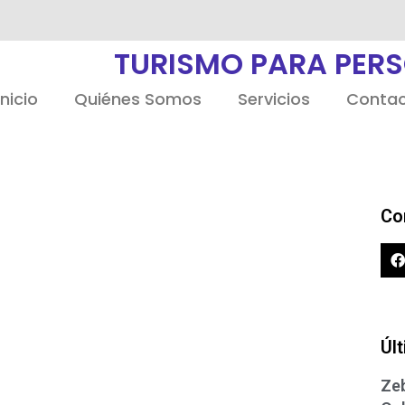
TURISMO PARA PER
Inicio
Quiénes Somos
Servicios
Conta
Co
Úl
Zeb