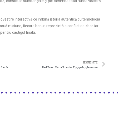
tă, constituie substanțiale și pot schimba total runda voastră
ovestire interactivă ce îmbină istoria autentică cu tehnologia
uă misiune, fiecare bonus reprezintă o conflict de zbor, iar
pentru câștigul finală.
SIGUIENTE
Red Baron: Il Leggendario Titolo di Slots che Domina i Orizzonti del Gambling
Red Baron: Detta Ikoniska Flygspelupplevelsen