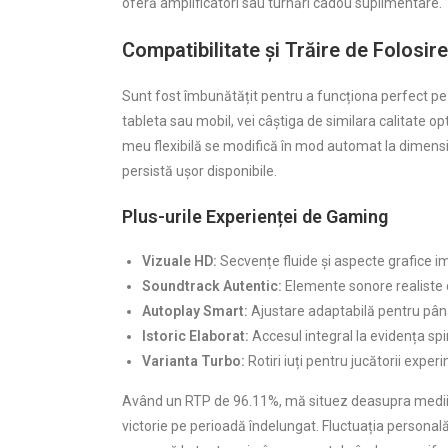
oferă amplificatori sau turnări cadou suplimentare.
Compatibilitate și Trăire de Folosire
Sunt fost îmbunătățit pentru a funcționa perfect pe
tableta sau mobil, vei câștiga de similara calitate op
meu flexibilă se modifică în mod automat la dimensiun
persistă ușor disponibile.
Plus-urile Experienței de Gaming
Vizuale HD:
Secvențe fluide și aspecte grafice 
Soundtrack Autentic:
Elemente sonore realiste 
Autoplay Smart:
Ajustare adaptabilă pentru până 
Istoric Elaborat:
Accesul integral la evidența spi
Varianta Turbo:
Rotiri iuți pentru jucătorii expe
Având un RTP de 96.11%, mă situez deasupra mediile i
victorie pe perioadă îndelungat. Fluctuația persona