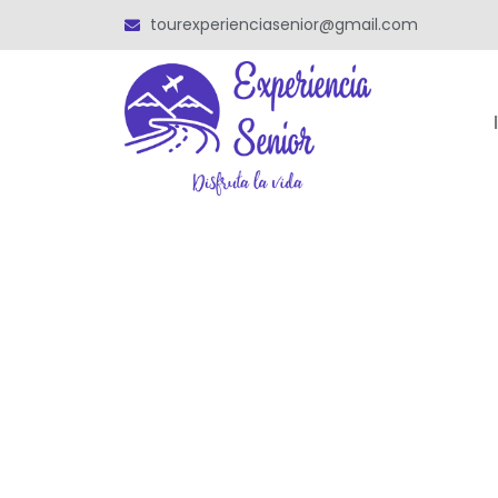
tourexperienciasenior@gmail.com