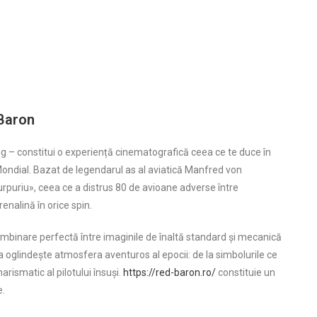
 Baron
ng – constitui o experiență cinematografică ceea ce te duce în
Mondial. Bazat de legendarul as al aviatică Manfred von
puriu», ceea ce a distrus 80 de avioane adverse între
renalină în orice spin.
 îmbinare perfectă între imaginile de înaltă standard și mecanică
 oglindește atmosfera aventuros al epocii: de la simbolurile ce
arismatic al pilotului însuși.
https://red-baron.ro/
constituie un
e.