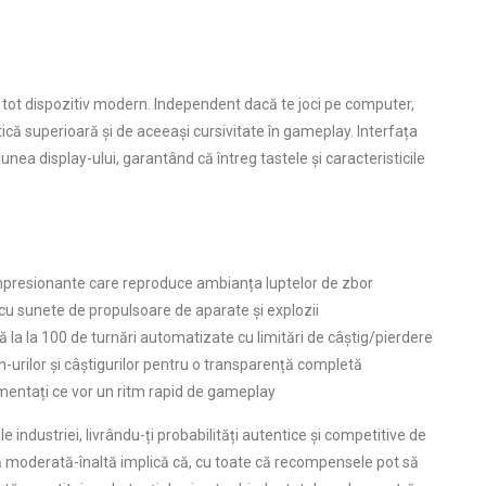
 tot dispozitiv modern. Independent dacă te joci pe computer,
tică superioară și de aceeași cursivitate în gameplay. Interfața
ea display-ului, garantând că întreg tastele și caracteristicile
impresionante care reproduce ambianța luptelor de zbor
cu sunete de propulsoare de aparate și explozii
la la 100 de turnări automatizate cu limitări de câștig/pierdere
n-urilor și câștigurilor pentru o transparență completă
rimentați ce vor un ritm rapid de gameplay
ndustriei, livrându-ți probabilități autentice și competitive de
lă moderată-înaltă implică că, cu toate că recompensele pot să