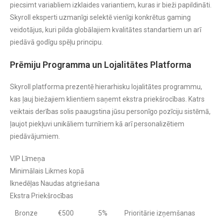
piecsimt variabliem izklaides variantiem, kuras ir bieži papildināti.
Skyroll eksperti uzmanīgi selektē vienīgi konkrētus gaming
veidotājus, kuri pilda globālajiem kvalitātes standartiem un arī
piedāvā godīgu spēļu principu.
Prēmiju Programma un Lojalitātes Platforma
Skyroll platforma prezentē hierarhisku lojalitātes programmu,
kas ļauj biežajiem klientiem saņemt ekstra priekšrocības. Katrs
veiktais derības solis paaugstina jūsu personīgo pozīciju sistēmā,
ļaujot piekļuvi unikāliem turnīriem kā arī personalizētiem
piedāvājumiem.
VIP Līmeņa
Minimālais Likmes kopā
Iknedēļas Naudas atgriešana
Ekstra Priekšrocības
Bronze
€500
5%
Prioritārie izņemšanas