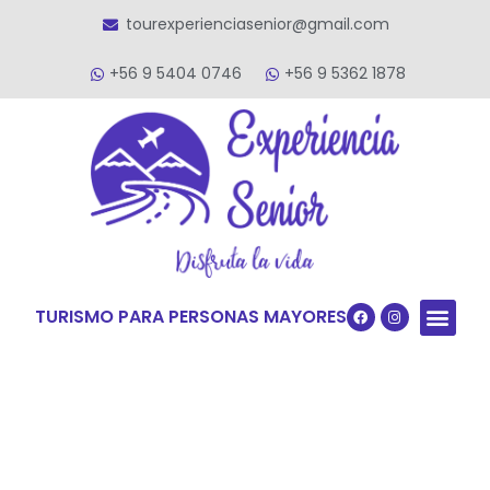
tourexperienciasenior@gmail.com
+56 9 5404 0746
+56 9 5362 1878
TURISMO PARA PERSONAS MAYORES
Quiénes S
VACACIONES TERCERA ED
VIAJES PARA