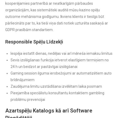
kooperējamies partnerībā ar neatkarīgām pārbaudes
organizācijām, kas sistemātiski auditē mūsu kazino spēļu
outcome mehānisma godīgumu. Ikviens klients ir tiesīgs būt
pārliecināts par to, ka tieši viņa dati notiek uzturēta saskaņā ar
GDPR prasībām standartiem.
Responsible Spēļu Līdzekļi
Iespēja iestatīt dienas, nedēļas vai arī mēneša iemaksu limitus
Sevis izslēgšanas funkcija ietverot elastīgiem termiņiem no
24 h un beidzot ar pastāvīgai izslēgšanai
Gaming session ilguma ierobežojumi ar automatizētiem auto
brīdinājumiem
Zaudējuma limitu uzstādīšana izvēlētam laika posmam
Pieejamība speciālistu konsultantu kontaktiem gambling
problēmu prevencijai
Azartspēļu Katalogs kā arī Software
Piegādātāji