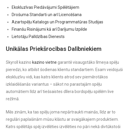
Ekskluzīvas Piedāvājumi Spēlētājiem
Drošuma Standarti un arī Licencēšana
Azartspēļu Katalogs un Programmatūras Studijas
Finanšu Risinājumi kā arī Darījumu Izpilde
Lietotāju Palīdzības Dienests
Unikālas Priekšrocības Dalībniekiem
Skyroll kazino
kazino vietne
garantē visaugstāko līmeņa spēļu
pieredzi, ko atbilst šodienas klientu standartiem. Esam veidojuši
ekskluzīvu vidi, kas katrs klients atrod sev piemērotākos
izklaidēšanās variantus – sākot no parastajām spēļu
automātiem līdz arī tiešsaistes dīlera bordspēļu spēlēm live
režīmā.
Mēs zinām, ka tas spēļu joma nepārtraukti mainās, līdz ar to
regulāri paplašinām mūsu klāstu ar svaigākajiem produktiem.
Katrs spēlētājs spēj izvēlēties izvēlēties no pāri nekā divtūkstoši