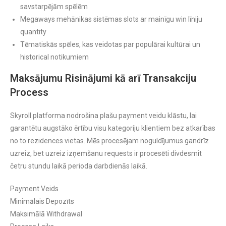
savstarpējām spēlēm
Megaways mehānikas sistēmas slots ar mainīgu win līniju
quantity
Tēmatiskās spēles, kas veidotas par populārai kultūrai un
historical notikumiem
Maksājumu Risinājumi kā arī Transakciju
Process
Skyroll platforma nodrošina plašu payment veidu klāstu, lai
garantētu augstāko ērtību visu kategoriju klientiem bez atkarības
no to rezidences vietas. Mēs procesējam noguldījumus gandrīz
uzreiz, bet uzreiz izņemšanu requests ir procesēti divdesmit
četru stundu laikā perioda darbdienās laikā.
Payment Veids
Minimālais Depozīts
Maksimālā Withdrawal