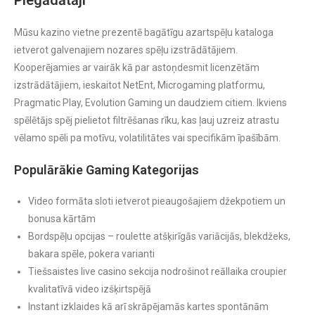
Mūsu kazino vietne prezentē bagātīgu azartspēļu kataloga
ietverot galvenajiem nozares spēļu izstrādātājiem.
Kooperējamies ar vairāk kā par astoņdesmit licenzētām
izstrādātājiem, ieskaitot NetEnt, Microgaming platformu,
Pragmatic Play, Evolution Gaming un daudziem citiem. Ikviens
spēlētājs spēj pielietot filtrēšanas rīku, kas ļauj uzreiz atrastu
vēlamo spēli pa motīvu, volatilitātes vai specifikām īpašībām.
Populārākie Gaming Kategorijas
Video formāta sloti ietverot pieaugošajiem džekpotiem un
bonusa kārtām
Bordspēļu opcijas – roulette atšķirīgās variācijās, blekdžeks,
bakara spēle, pokera varianti
Tiešsaistes live casino sekcija nodrošinot reāllaika croupier
kvalitatīvā video izšķirtspējā
Instant izklaides kā arī skrāpējamās kartes spontānām