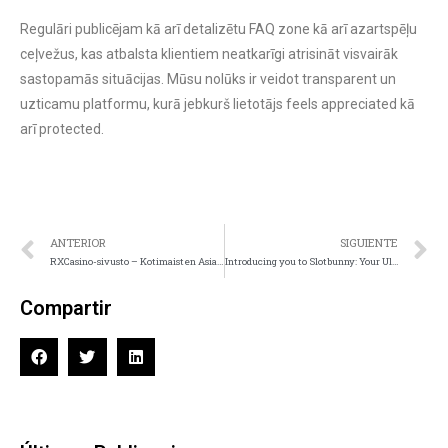
Regulāri publicējam kā arī detalizētu FAQ zone kā arī azartspēļu
ceļvežus, kas atbalsta klientiem neatkarīgi atrisināt visvairāk
sastopamās situācijas. Mūsu nolūks ir veidot transparent un
uzticamu platformu, kurā jebkurš lietotājs feels appreciated kā
arī protected.
ANTERIOR
SIGUIENTE
RXCasino-sivusto – Kotimaisten Asiakkaiden Varma Vaihtoehto Kaudella 2024
Introducing you to Slotbunny: Your Ultimate Top-tier Gaming Entertainment Destination
Compartir