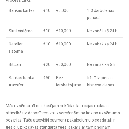
Procesa Laiks
Bankas kartes
€10
€5,000
1-3 darbdienas
periodā
Skrill sistēma
€10
€10,000
Ne vairāk kā 24 h
Neteller
€10
€10,000
Ne vairāk kā 24 h
sistēma
Bitcoin
€20
€50,000
Ne vairāk kā 6 h
Bankas banka
€50
Bez
trīs līdz piecas
transfer
ierobežojuma
biznesa dienas
Mēs uzņēmumā neiekasējam nekādas komisijas maksas
attiecībā uz depozītiem vai izņemšanām no kazino uzņēmuma
pozīcijas. Taču atsevišķi payment pakalpojumu piegādātāji ir
tiesīgi uzlikt savas standarta fees, sakarā ar tām brīdinām