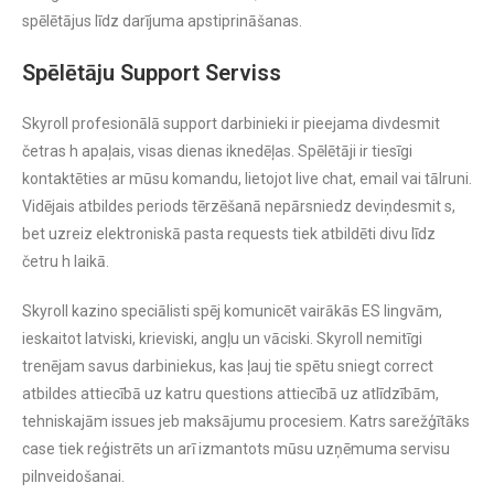
spēlētājus līdz darījuma apstiprināšanas.
Spēlētāju Support Serviss
Skyroll profesionālā support darbinieki ir pieejama divdesmit
četras h apaļais, visas dienas iknedēļas. Spēlētāji ir tiesīgi
kontaktēties ar mūsu komandu, lietojot live chat, email vai tālruni.
Vidējais atbildes periods tērzēšanā nepārsniedz deviņdesmit s,
bet uzreiz elektroniskā pasta requests tiek atbildēti divu līdz
četru h laikā.
Skyroll kazino speciālisti spēj komunicēt vairākās ES lingvām,
ieskaitot latviski, krieviski, angļu un vāciski. Skyroll nemitīgi
trenējam savus darbiniekus, kas ļauj tie spētu sniegt correct
atbildes attiecībā uz katru questions attiecībā uz atlīdzībām,
tehniskajām issues jeb maksājumu procesiem. Katrs sarežģītāks
case tiek reģistrēts un arī izmantots mūsu uzņēmuma servisu
pilnveidošanai.