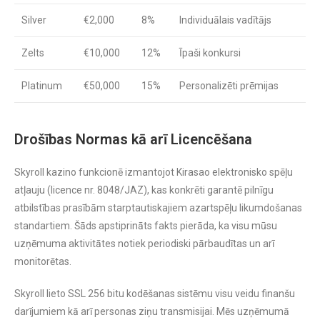
Silver
€2,000
8%
Individuālais vadītājs
Zelts
€10,000
12%
Īpaši konkursi
Platinum
€50,000
15%
Personalizēti prēmijas
Drošības Normas kā arī Licencēšana
Skyroll kazino funkcionē izmantojot Kirasao elektronisko spēļu
atļauju (licence nr. 8048/JAZ), kas konkrēti garantē pilnīgu
atbilstības prasībām starptautiskajiem azartspēļu likumdošanas
standartiem. Šāds apstiprināts fakts pierāda, ka visu mūsu
uzņēmuma aktivitātes notiek periodiski pārbaudītas un arī
monitorētas.
Skyroll lieto SSL 256 bitu kodēšanas sistēmu visu veidu finanšu
darījumiem kā arī personas ziņu transmisijai. Mēs uzņēmumā