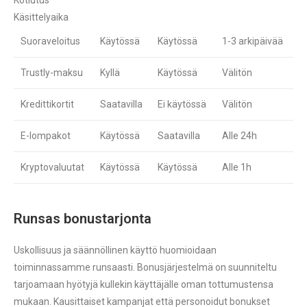
Käsittelyaika
Suoraveloitus
Käytössä
Käytössä
1-3 arkipäivää
Trustly-maksu
Kyllä
Käytössä
Välitön
Kredittikortit
Saatavilla
Ei käytössä
Välitön
E-lompakot
Käytössä
Saatavilla
Alle 24h
Kryptovaluutat
Käytössä
Käytössä
Alle 1h
Runsas bonustarjonta
Uskollisuus ja säännöllinen käyttö huomioidaan
toiminnassamme runsaasti. Bonusjärjestelmä on suunniteltu
tarjoamaan hyötyjä kullekin käyttäjälle oman tottumustensa
mukaan. Kausittaiset kampanjat että personoidut bonukset