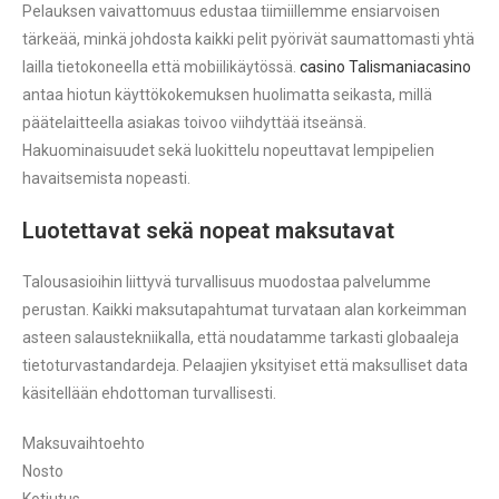
Pelauksen vaivattomuus edustaa tiimiillemme ensiarvoisen
tärkeää, minkä johdosta kaikki pelit pyörivät saumattomasti yhtä
lailla tietokoneella että mobiilikäytössä.
casino Talismaniacasino
antaa hiotun käyttökokemuksen huolimatta seikasta, millä
päätelaitteella asiakas toivoo viihdyttää itseänsä.
Hakuominaisuudet sekä luokittelu nopeuttavat lempipelien
havaitsemista nopeasti.
Luotettavat sekä nopeat maksutavat
Talousasioihin liittyvä turvallisuus muodostaa palvelumme
perustan. Kaikki maksutapahtumat turvataan alan korkeimman
asteen salaustekniikalla, että noudatamme tarkasti globaaleja
tietoturvastandardeja. Pelaajien yksityiset että maksulliset data
käsitellään ehdottoman turvallisesti.
Maksuvaihtoehto
Nosto
Kotiutus