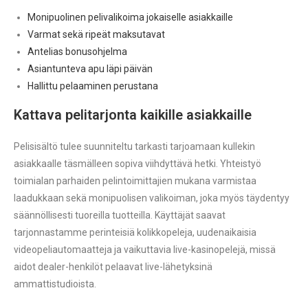
Monipuolinen pelivalikoima jokaiselle asiakkaille
Varmat sekä ripeät maksutavat
Antelias bonusohjelma
Asiantunteva apu läpi päivän
Hallittu pelaaminen perustana
Kattava pelitarjonta kaikille asiakkaille
Pelisisältö tulee suunniteltu tarkasti tarjoamaan kullekin
asiakkaalle täsmälleen sopiva viihdyttävä hetki. Yhteistyö
toimialan parhaiden pelintoimittajien mukana varmistaa
laadukkaan sekä monipuolisen valikoiman, joka myös täydentyy
säännöllisesti tuoreilla tuotteilla. Käyttäjät saavat
tarjonnastamme perinteisiä kolikkopeleja, uudenaikaisia
videopeliautomaatteja ja vaikuttavia live-kasinopelejä, missä
aidot dealer-henkilöt pelaavat live-lähetyksinä
ammattistudioista.