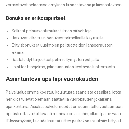
varmistavat pelaamiselämyksen kiinnostavana ja kiinnostavana.
Bonuksien erikoispiirteet
Selkeät pelausvaatimukset ilman piiloehtoja
Jatkuvat viikoittain bonukset toimeliaalle käyttäjille
Erityisbonukset uusimpien pelituotteiden lanseerausten
aikana
Räätälöidyt tarjoukset pelimieltymysten pohjalta
Lojaliteettiohjelma, joka tunnustaa kestävää luottamusta
Asiantunteva apu läpi vuorokauden
Palvelualueemme koostuu koulutusta saaneista osaajista, jotka
henkilöt tulevat olemaan saatavilla vuorokauden jokaisena
ajankohtana. Asiakaspalvelumuodot on suunniteltu vastaamaan
ripeästi että vaikuttavasti moninaisiin asioihin, olkootpa ne vaan
IT-kysymyksiä, taloudellisia tai sitten pelikokonaisuuksiin liittyvät.