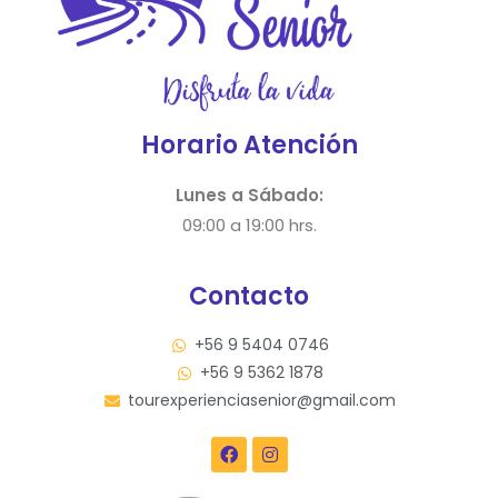
Horario Atención
Lunes a Sábado:
09:00 a 19:00 hrs.
Contacto
+56 9 5404 0746
+56 9 5362 1878
tourexperienciasenior@gmail.com