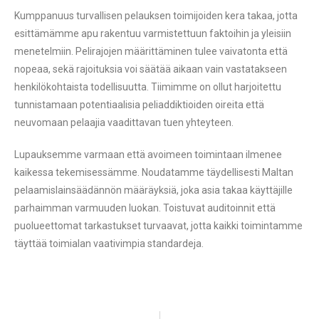
Kumppanuus turvallisen pelauksen toimijoiden kera takaa, jotta
esittämämme apu rakentuu varmistettuun faktoihin ja yleisiin
menetelmiin. Pelirajojen määrittäminen tulee vaivatonta että
nopeaa, sekä rajoituksia voi säätää aikaan vain vastatakseen
henkilökohtaista todellisuutta. Tiimimme on ollut harjoitettu
tunnistamaan potentiaalisia peliaddiktioiden oireita että
neuvomaan pelaajia vaadittavan tuen yhteyteen.
Lupauksemme varmaan että avoimeen toimintaan ilmenee
kaikessa tekemisessämme. Noudatamme täydellisesti Maltan
pelaamislainsäädännön määräyksiä, joka asia takaa käyttäjille
parhaimman varmuuden luokan. Toistuvat auditoinnit että
puolueettomat tarkastukset turvaavat, jotta kaikki toimintamme
täyttää toimialan vaativimpia standardeja.