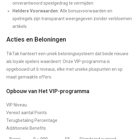
onverantwoord speelgedrag te vermijden
Heldere Voorwaarden:
Alle bonusvoorwaarden en
spelregels zijn transparant weergegeven zonder verbloemen
artikels
Acties en Beloningen
TikTak hanteert een uniek beloningssysteem dat beide nieuwe
als loyale spelers waardeert. Onze VIP-programma is
opgebouwd uit 6 niveaus, elke met unieke pluspunten en op
maat gemaakte offers.
Opbouw van Het VIP-programma
VIP Niveau
Vereist aantal Points
Terugbetaling Percentage
Additionele Benefits
Brons
0 – 999
5%
Standaard support