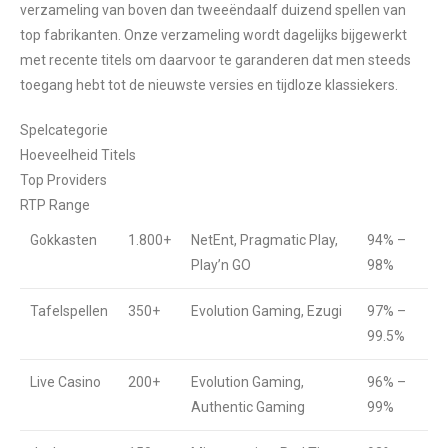
verzameling van boven dan tweeëndaalf duizend spellen van
top fabrikanten. Onze verzameling wordt dagelijks bijgewerkt
met recente titels om daarvoor te garanderen dat men steeds
toegang hebt tot de nieuwste versies en tijdloze klassiekers.
Spelcategorie
Hoeveelheid Titels
Top Providers
RTP Range
Gokkasten
1.800+
NetEnt, Pragmatic Play,
94% –
Play’n GO
98%
Tafelspellen
350+
Evolution Gaming, Ezugi
97% –
99.5%
Live Casino
200+
Evolution Gaming,
96% –
Authentic Gaming
99%