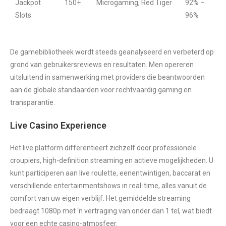
Jackpot
150+
Microgaming, Red Tiger
92% –
Slots
96%
De gamebibliotheek wordt steeds geanalyseerd en verbeterd op
grond van gebruikersreviews en resultaten. Men opereren
uitsluitend in samenwerking met providers die beantwoorden
aan de globale standaarden voor rechtvaardig gaming en
transparantie.
Live Casino Experience
Het live platform differentieert zichzelf door professionele
croupiers, high-definition streaming en actieve mogelijkheden. U
kunt participeren aan live roulette, eenentwintigen, baccarat en
verschillende entertainmentshows in real-time, alles vanuit de
comfort van uw eigen verblijf. Het gemiddelde streaming
bedraagt 1080p met ‘n vertraging van onder dan 1 tel, wat biedt
voor een echte casino-atmosfeer.