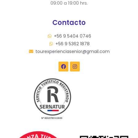
09:00 a 19:00 hrs.
Contacto
+56 9 5404 0746
+56 9 5362 1878
tourexperienciasenior@gmail.com