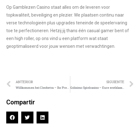
Op Gamblezen Casino staat alles om de leveren voor
topkwaliteit, beveiliging en plezier. We plaatsen continu naar
verse technologieën plus upgrades teneinde de speelervaring
toe te perfectioneren. Hetzij jij thans één casual gamer bent of
een high roller, op ons vind u een platform wat staat
geoptimaliseerd voor jouw wensen met verwachtingen.
ANTERIOR
SIGUIENTE
Willkommen bei Cleobetra – Ihr Premium-Spielerlebnis erwartet Sie
Golisimo Spielcasino – Eure erstklassige Anlaufstelle zum Internet-Glücksspiel
Compartir