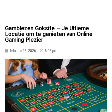
Gamblezen Goksite – Je Ultieme
Locatie om te genieten van Online
Gaming Plezier
febrero 23, 2026
6:05 pm