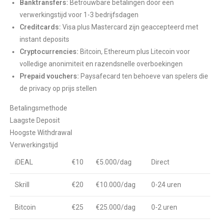
Banktransfers:
Betrouwbare betalingen door een
verwerkingstijd voor 1-3 bedrijfsdagen
Creditcards:
Visa plus Mastercard zijn geaccepteerd met
instant deposits
Cryptocurrencies:
Bitcoin, Ethereum plus Litecoin voor
volledige anonimiteit en razendsnelle overboekingen
Prepaid vouchers:
Paysafecard ten behoeve van spelers die
de privacy op prijs stellen
Betalingsmethode
Laagste Deposit
Hoogste Withdrawal
Verwerkingstijd
iDEAL
€10
€5.000/dag
Direct
Skrill
€20
€10.000/dag
0-24 uren
Bitcoin
€25
€25.000/dag
0-2 uren