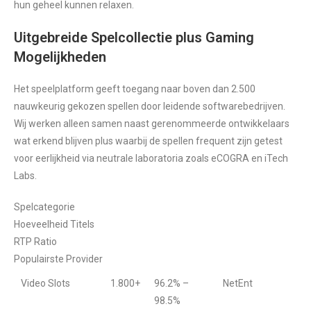
hun geheel kunnen relaxen.
Uitgebreide Spelcollectie plus Gaming
Mogelijkheden
Het speelplatform geeft toegang naar boven dan 2.500
nauwkeurig gekozen spellen door leidende softwarebedrijven.
Wij werken alleen samen naast gerenommeerde ontwikkelaars
wat erkend blijven plus waarbij de spellen frequent zijn getest
voor eerlijkheid via neutrale laboratoria zoals eCOGRA en iTech
Labs.
Spelcategorie
Hoeveelheid Titels
RTP Ratio
Populairste Provider
Video Slots
1.800+
96.2% –
NetEnt
98.5%