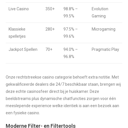
Live Casino
350+
98.8% –
Evolution
99.5%
Gaming
Klassieke
280+
97.5% –
Microgaming
spelletjes
99.6%
Jackpot Spellen
70+
94.0% –
Pragmatic Play
96.8%
Onze rechtstreekse casino categorie behoeft extra notitie. Met
gekwalificeerde dealers die 24/7 beschikbaar staan, brengen wij
deze echte casinosfeer direct bij je huiskamer. Deze
beeldstreams plus dynamische chatfuncties zorgen voor één
meeslepende experience welke identiek is aan een bezoek aan
een fysieke casino.
Moderne Filter- en Filtertools