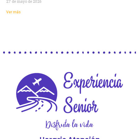
27 de mayo de 2026
Ver más