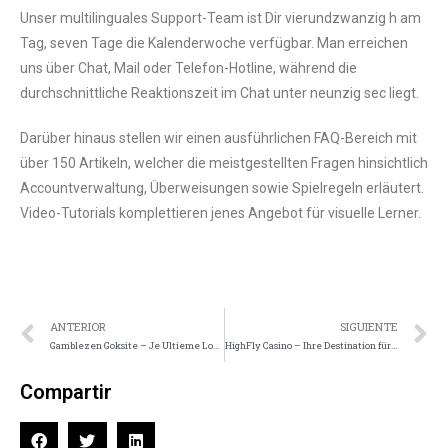
Unser multilinguales Support-Team ist Dir vierundzwanzig h am
Tag, seven Tage die Kalenderwoche verfügbar. Man erreichen
uns über Chat, Mail oder Telefon-Hotline, während die
durchschnittliche Reaktionszeit im Chat unter neunzig sec liegt.
Darüber hinaus stellen wir einen ausführlichen FAQ-Bereich mit
über 150 Artikeln, welcher die meistgestellten Fragen hinsichtlich
Accountverwaltung, Überweisungen sowie Spielregeln erläutert.
Video-Tutorials komplettieren jenes Angebot für visuelle Lerner.
ANTERIOR
SIGUIENTE
Gamblezen Goksite – Je Ultieme Locatie om te genieten van Online Gaming Plezier
HighFly Casino – Ihre Destination für erstklassiges Online-Glücksspiel
Compartir