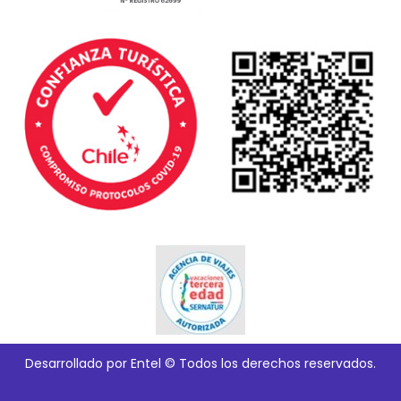
Desarrollado por Entel © Todos los derechos reservados.