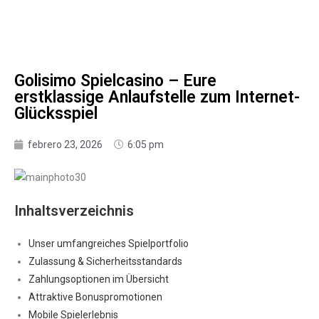
Golisimo Spielcasino – Eure
erstklassige Anlaufstelle zum Internet-
Glücksspiel
febrero 23, 2026
6:05 pm
Inhaltsverzeichnis
Unser umfangreiches Spielportfolio
Zulassung & Sicherheitsstandards
Zahlungsoptionen im Übersicht
Attraktive Bonuspromotionen
Mobile Spielerlebnis