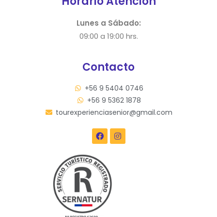
Horario Atención
Lunes a Sábado:
09:00 a 19:00 hrs.
Contacto
+56 9 5404 0746
+56 9 5362 1878
tourexperienciasenior@gmail.com