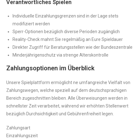
Verantwortliches Spielen
Individuelle Einzahlungsgrenzen sind in der Lage stets
modifiziert werden
Sperr-Optionen bezüglich diverse Perioden zugänglich
Reality-Check mahnt Sie regelmäßig an Eure Spieldauer
Direkter Zugriff für Beratungsstellen wie der Bundeszentrale
Minderjährigenschutz via strenge Alterskontrolle
Zahlungsoptionen im Überblick
Unsere Spielplattform ermöglicht ne umfangreiche Vielfalt von
Zahlungswegen, welche speziell auf dem deutschsprachigen
Bereich zugeschnitten bleiben. Alle Überweisungen werden in
schnellster Zeit verarbeitet, während wir erhöhten Stellenwert
bezüglich Durchsichtigkeit und Gebührenfreiheit legen.
Zahlungsart
Einzahlungszeit