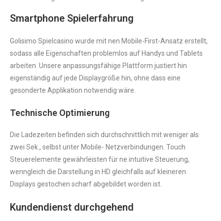
Smartphone Spielerfahrung
Golisimo Spielcasino wurde mit nen Mobile-First-Ansatz erstellt,
sodass alle Eigenschaften problemlos auf Handys und Tablets
arbeiten. Unsere anpassungsfähige Plattform justiert hin
eigenständig auf jede Displaygröße hin, ohne dass eine
gesonderte Applikation notwendig wäre.
Technische Optimierung
Die Ladezeiten befinden sich durchschnittlich mit weniger als
zwei Sek., selbst unter Mobile- Netzverbindungen. Touch
Steuerelemente gewährleisten für ne intuitive Steuerung,
wenngleich die Darstellung in HD gleichfalls auf kleineren
Displays gestochen scharf abgebildet worden ist.
Kundendienst durchgehend