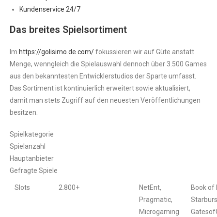
Kundenservice 24/7
Das breites Spielsortiment
Im
https://golisimo.de.com/
fokussieren wir auf Güte anstatt
Menge, wenngleich die Spielauswahl dennoch über 3.500 Games
aus den bekanntesten Entwicklerstudios der Sparte umfasst.
Das Sortiment ist kontinuierlich erweitert sowie aktualisiert,
damit man stets Zugriff auf den neuesten Veröffentlichungen
besitzen.
Spielkategorie
Spielanzahl
Hauptanbieter
Gefragte Spiele
Slots
2.800+
NetEnt,
Book of
Pragmatic,
Starburs
Microgaming
Gatesof