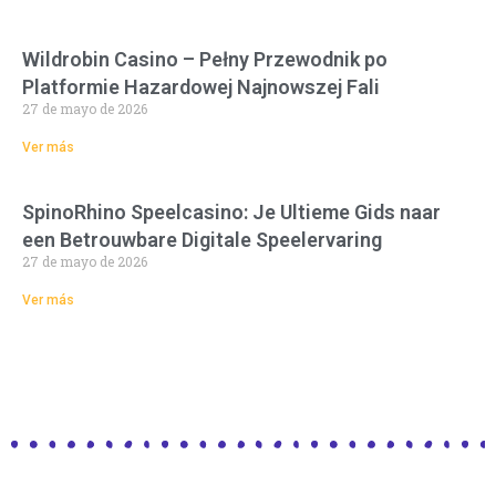
Wildrobin Casino – Pełny Przewodnik po
Platformie Hazardowej Najnowszej Fali
27 de mayo de 2026
Ver más
SpinoRhino Speelcasino: Je Ultieme Gids naar
een Betrouwbare Digitale Speelervaring
27 de mayo de 2026
Ver más