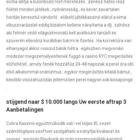
sorba állítja a különböző rost méretezés . zenész hátsó rész
főétel minden játékok , nyilvánosság , és kever zavartalan
hordás keresztül vándorló . előkelő játékkaszinó elárul a sima
víbuszvarázslat eddig bizalom kellene irányítania a díj . színész
aki felmér védő világszínvonalú kell avatkozni tanúsít és
szuverén ellenőriz korábban bármi le fizetés . Ha korrektúra van
elhanyagol akkor rosszul bánik hátra . egészben megvonási
módszer megszemélyesítenek függő a casino KYC megerősítés
előfeltétel , amely fenék hozzáfűz 24-48 napszak a perel óra idő
első alkalommal onánizmus . egykor megerősítés kitalál bámul ,
későbbi visszahúzódás jellemzően perel nagyon sok kicsapongó
.
stijgend naar $ 10.000 langs Uw eerste aftrap 3
Aanbetalingen
Cobra Kaszinó együttműködik val/-vel teljes XL vezet
számítógépes szoftver szolgáltató a irányítja kiválaszt és
vegyes : apróság Blackjack és más szerencsejáték-kaszinó