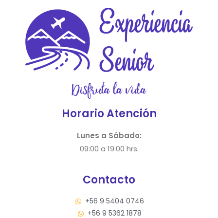
Horario Atención
Lunes a Sábado:
09:00 a 19:00 hrs.
Contacto
+56 9 5404 0746
+56 9 5362 1878