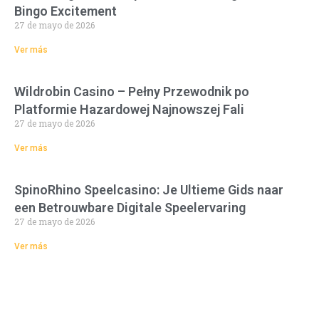
Bingo Excitement
27 de mayo de 2026
Ver más
Wildrobin Casino – Pełny Przewodnik po
Platformie Hazardowej Najnowszej Fali
27 de mayo de 2026
Ver más
SpinoRhino Speelcasino: Je Ultieme Gids naar
een Betrouwbare Digitale Speelervaring
27 de mayo de 2026
Ver más