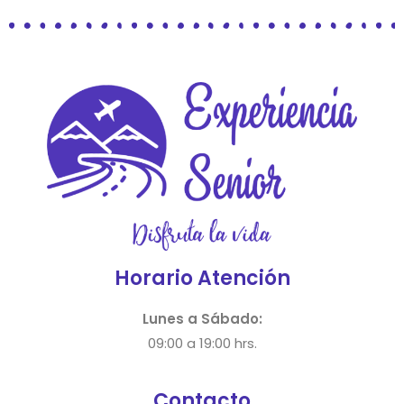
Horario Atención
Lunes a Sábado:
09:00 a 19:00 hrs.
Contacto