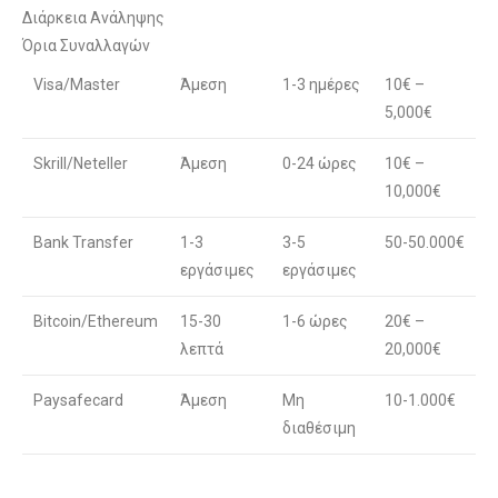
Διάρκεια Ανάληψης
Όρια Συναλλαγών
Visa/Master
Άμεση
1-3 ημέρες
10€ –
5,000€
Skrill/Neteller
Άμεση
0-24 ώρες
10€ –
10,000€
Bank Transfer
1-3
3-5
50-50.000€
εργάσιμες
εργάσιμες
Bitcoin/Ethereum
15-30
1-6 ώρες
20€ –
λεπτά
20,000€
Paysafecard
Άμεση
Μη
10-1.000€
διαθέσιμη