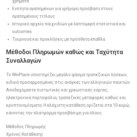
χρήματα
Ενότητα αγαπημένων για γρήγορη πρόσβαση στους
αγαπημένους τίτλους
Ιστορικό αρχείο παιχνιδιών με λεπτομερή στατιστικά και
outcomes
Τουρνουά και προκλήσεις με πρόσθετα έπαθλα
Μέθοδοι Πληρωμών καθώς και Ταχύτητα
Συναλλαγών
Το WinPlace υποστηρίζει μεγάλο φάσμα τραπεζικών λύσεων,
ειδικά προσαρμοσμένες στις ανάγκες των ελληνικών παικτών.
Αποδεχόμαστε πιστωτικές και χρεωστικές κάρτες,
ηλεκτρονικά πορτοφόλια, τραπεζικές μεταφορές καθώς και
κρυπτονομίσματα. Η ελάχιστη κατάθεση ορίζεται στα 10 ευρώ,
κάνοντας την πλατφόρμα προσβάσιμη για όλους.
Μέθοδος Πληρωμής
Χρόνος Κατάθεσης