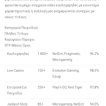
φρουτάκια μέχρι σύγχρονα video κουλοχέρηδες με καινοτόμα
χαρακτηριστικά, η συλλογή μας ενημερώνεται συνεχώς με
νέους τίτλους.
Κατηγορία Παιχνιδιού
Πλήθος Τίτλων
Κορυφαίοι Πάροχοι
RTP Μέσος Όρος
Κουλοχέρηδες
1.800+
NetEnt, Pragmatic,
96.2%
Microgaming
Live Casino
150+
Evolution Gaming,
98,5%
Ezugi
Επιτραπέζια
250+
Play’n GO, Red Tiger
97,8%
Παιχνίδια
Jackpot Slots
85+
Microgaming, NetEnt
94,5%