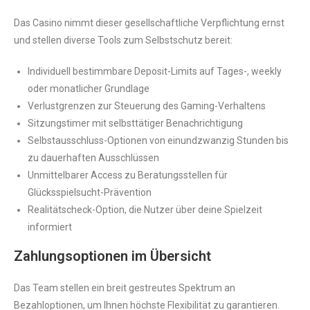
Das Casino nimmt dieser gesellschaftliche Verpflichtung ernst
und stellen diverse Tools zum Selbstschutz bereit:
Individuell bestimmbare Deposit-Limits auf Tages-, weekly
oder monatlicher Grundlage
Verlustgrenzen zur Steuerung des Gaming-Verhaltens
Sitzungstimer mit selbsttätiger Benachrichtigung
Selbstausschluss-Optionen von einundzwanzig Stunden bis
zu dauerhaften Ausschlüssen
Unmittelbarer Access zu Beratungsstellen für
Glücksspielsucht-Prävention
Realitätscheck-Option, die Nutzer über deine Spielzeit
informiert
Zahlungsoptionen im Übersicht
Das Team stellen ein breit gestreutes Spektrum an
Bezahloptionen, um Ihnen höchste Flexibilität zu garantieren.