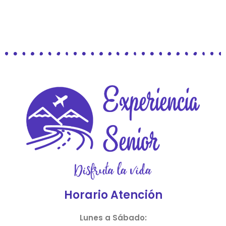
Horario Atención
Lunes a Sábado: