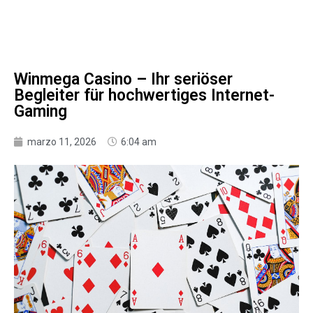
Winmega Casino – Ihr seriöser
Begleiter für hochwertiges Internet-
Gaming
marzo 11, 2026
6:04 am