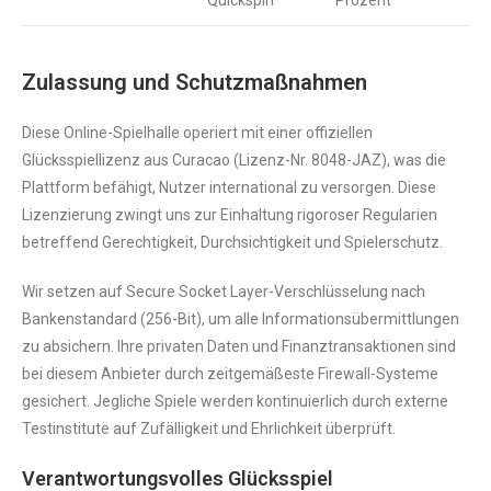
Quickspin
Prozent
Zulassung und Schutzmaßnahmen
Diese Online-Spielhalle operiert mit einer offiziellen
Glücksspiellizenz aus Curacao (Lizenz-Nr. 8048-JAZ), was die
Plattform befähigt, Nutzer international zu versorgen. Diese
Lizenzierung zwingt uns zur Einhaltung rigoroser Regularien
betreffend Gerechtigkeit, Durchsichtigkeit und Spielerschutz.
Wir setzen auf Secure Socket Layer-Verschlüsselung nach
Bankenstandard (256-Bit), um alle Informationsübermittlungen
zu absichern. Ihre privaten Daten und Finanztransaktionen sind
bei diesem Anbieter durch zeitgemäßeste Firewall-Systeme
gesichert. Jegliche Spiele werden kontinuierlich durch externe
Testinstitute auf Zufälligkeit und Ehrlichkeit überprüft.
Verantwortungsvolles Glücksspiel