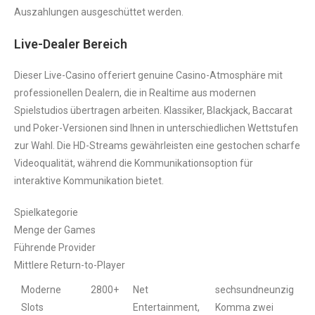
Auszahlungen ausgeschüttet werden.
Live-Dealer Bereich
Dieser Live-Casino offeriert genuine Casino-Atmosphäre mit
professionellen Dealern, die in Realtime aus modernen
Spielstudios übertragen arbeiten. Klassiker, Blackjack, Baccarat
und Poker-Versionen sind Ihnen in unterschiedlichen Wettstufen
zur Wahl. Die HD-Streams gewährleisten eine gestochen scharfe
Videoqualität, während die Kommunikationsoption für
interaktive Kommunikation bietet.
Spielkategorie
Menge der Games
Führende Provider
Mittlere Return-to-Player
Moderne
2800+
Net
sechsundneunzig
Slots
Entertainment,
Komma zwei