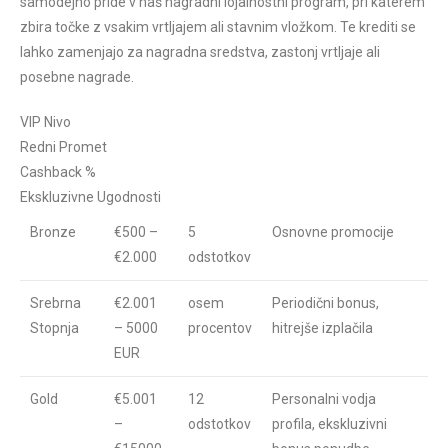
samodejno pride v naš nagradni lojalnostni program, pri katerem
zbira točke z vsakim vrtljajem ali stavnim vložkom. Te krediti se
lahko zamenjajo za nagradna sredstva, zastonj vrtljaje ali
posebne nagrade.
VIP Nivo
Redni Promet
Cashback %
Ekskluzivne Ugodnosti
Bronze
€500 –
5
Osnovne promocije
€2.000
odstotkov
Srebrna
€2.001
osem
Periodični bonus,
Stopnja
– 5000
procentov
hitrejše izplačila
EUR
Gold
€5.001
12
Personalni vodja
–
odstotkov
profila, ekskluzivni