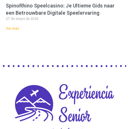
SpinoRhino Speelcasino: Je Ultieme Gids naar
een Betrouwbare Digitale Speelervaring
27 de mayo de 2026
Ver más