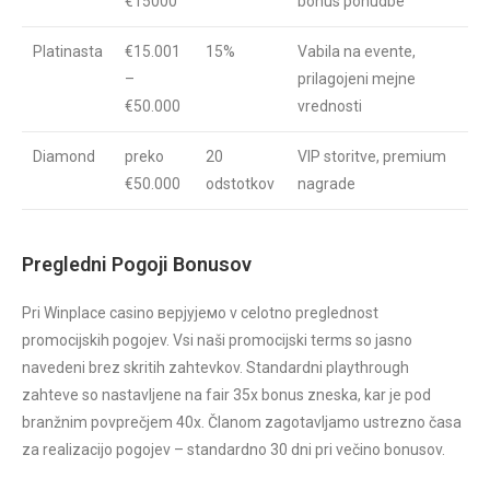
€15000
bonus ponudbe
Platinasta
€15.001
15%
Vabila na evente,
–
prilagojeni mejne
€50.000
vrednosti
Diamond
preko
20
VIP storitve, premium
€50.000
odstotkov
nagrade
Pregledni Pogoji Bonusov
Pri Winplace casino верјујемо v celotno preglednost
promocijskih pogojev. Vsi naši promocijski terms so jasno
navedeni brez skritih zahtevkov. Standardni playthrough
zahteve so nastavljene na fair 35x bonus zneska, kar je pod
branžnim povprečjem 40x. Članom zagotavljamo ustrezno časa
za realizacijo pogojev – standardno 30 dni pri večino bonusov.