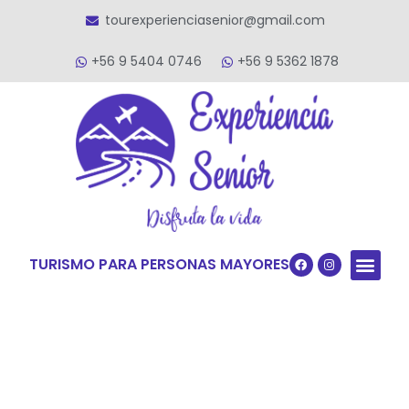
tourexperienciasenior@gmail.com
+56 9 5404 0746
+56 9 5362 1878
TURISMO PARA PERSONAS MAYORES
Quiénes S
VACACIONES TERCERA ED
VIAJES PARA