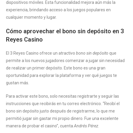
dispositivos móviles. Esta funcionalidad mejora aún más la
experiencia, brindando acceso a los juegos populares en
cualquier momento y lugar.
Cómo aprovechar el bono sin depósito en 3
Reyes Casino
El 3 Reyes Casino ofrece un atractivo
bono sin depósito
que
permite a los nuevos jugadores comenzar a jugar sin necesidad
de realizar un primer depósito. Este bono es una gran
oportunidad para explorar la plataforma y ver qué juegos te
gustan más.
Para activar este bono, solo necesitas registrarte y seguir las
instrucciones que recibirás en tu correo electrónico. “Recibí el
bono sin depósito justo después de registrarme, lo que me
permitió jugar sin gastar mi propio dinero. Fue una excelente
manera de probar el casino”, cuenta
Andrés Pérez
.