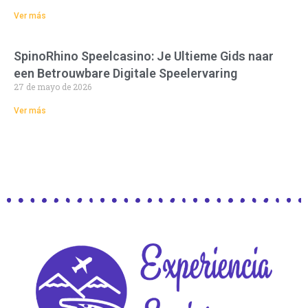
Ver más
SpinoRhino Speelcasino: Je Ultieme Gids naar
een Betrouwbare Digitale Speelervaring
27 de mayo de 2026
Ver más