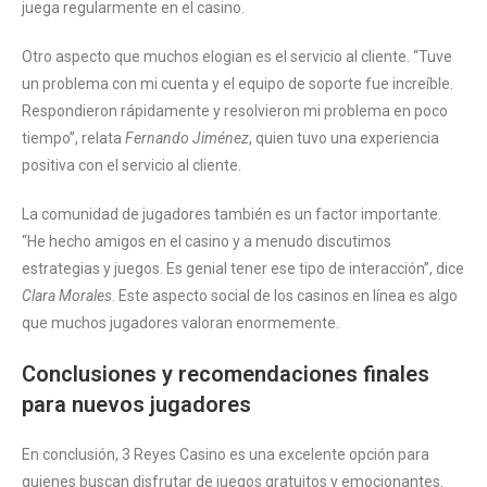
juega regularmente en el casino.
Otro aspecto que muchos elogian es el servicio al cliente. “Tuve
un problema con mi cuenta y el equipo de soporte fue increíble.
Respondieron rápidamente y resolvieron mi problema en poco
tiempo”, relata
Fernando Jiménez
, quien tuvo una experiencia
positiva con el servicio al cliente.
La comunidad de jugadores también es un factor importante.
“He hecho amigos en el casino y a menudo discutimos
estrategias y juegos. Es genial tener ese tipo de interacción”, dice
Clara Morales
. Este aspecto social de los casinos en línea es algo
que muchos jugadores valoran enormemente.
Conclusiones y recomendaciones finales
para nuevos jugadores
En conclusión, 3 Reyes Casino es una excelente opción para
quienes buscan disfrutar de juegos gratuitos y emocionantes.