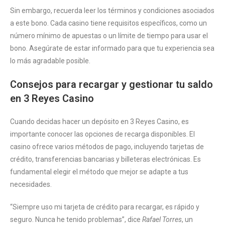
Sin embargo, recuerda leer los términos y condiciones asociados
a este bono. Cada casino tiene requisitos específicos, como un
número mínimo de apuestas o un límite de tiempo para usar el
bono. Asegúrate de estar informado para que tu experiencia sea
lo más agradable posible.
Consejos para recargar y gestionar tu saldo
en 3 Reyes Casino
Cuando decidas hacer un depósito en 3 Reyes Casino, es
importante conocer las opciones de recarga disponibles. El
casino ofrece varios métodos de pago, incluyendo tarjetas de
crédito, transferencias bancarias y billeteras electrónicas. Es
fundamental elegir el método que mejor se adapte a tus
necesidades.
“Siempre uso mi tarjeta de crédito para recargar, es rápido y
seguro. Nunca he tenido problemas”, dice
Rafael Torres
, un