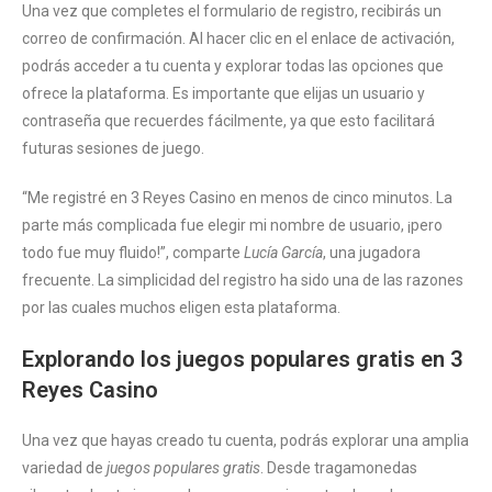
Una vez que completes el formulario de registro, recibirás un
correo de confirmación. Al hacer clic en el enlace de activación,
podrás acceder a tu cuenta y explorar todas las opciones que
ofrece la plataforma. Es importante que elijas un usuario y
contraseña que recuerdes fácilmente, ya que esto facilitará
futuras sesiones de juego.
“Me registré en 3 Reyes Casino en menos de cinco minutos. La
parte más complicada fue elegir mi nombre de usuario, ¡pero
todo fue muy fluido!”, comparte
Lucía García
, una jugadora
frecuente. La simplicidad del registro ha sido una de las razones
por las cuales muchos eligen esta plataforma.
Explorando los juegos populares gratis en 3
Reyes Casino
Una vez que hayas creado tu cuenta, podrás explorar una amplia
variedad de
juegos populares gratis
. Desde tragamonedas