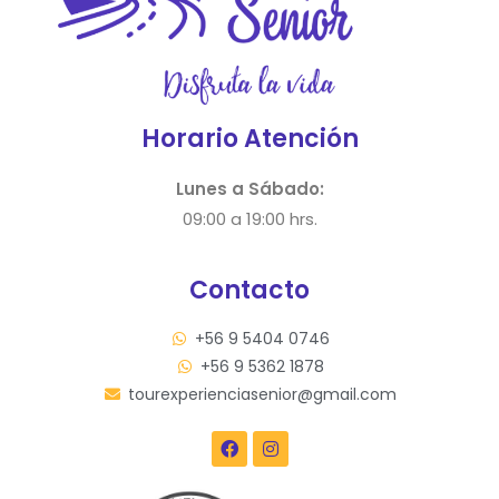
Horario Atención
Lunes a Sábado:
09:00 a 19:00 hrs.
Contacto
+56 9 5404 0746
+56 9 5362 1878
tourexperienciasenior@gmail.com