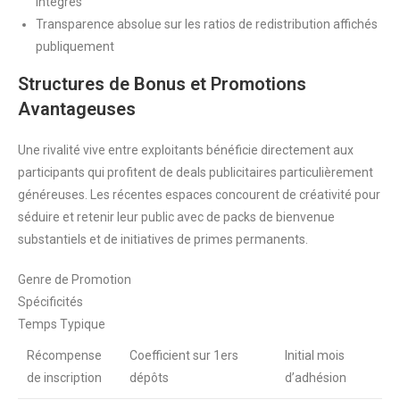
intégrés
Transparence absolue sur les ratios de redistribution affichés
publiquement
Structures de Bonus et Promotions
Avantageuses
Une rivalité vive entre exploitants bénéficie directement aux
participants qui profitent de deals publicitaires particulièrement
généreuses. Les récentes espaces concourent de créativité pour
séduire et retenir leur public avec de packs de bienvenue
substantiels et de initiatives de primes permanents.
Genre de Promotion
Spécificités
Temps Typique
Récompense
Coefficient sur 1ers
Initial mois
de inscription
dépôts
d’adhésion