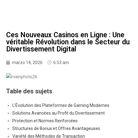
Ces Nouveaux Casinos en Ligne : Une
véritable Révolution dans le Secteur du
Divertissement Digital
marzo 14, 2026
6:53 am
Table des sujets
L’Évolution des Plateformes de Gaming Modernes
Solutions Avancées au Profit du Divertissement
Protection et Normes Renforcées
Structures de Bonus et Offres Avantageuses
Variété des Méthodes de Transaction