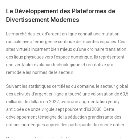
Le Développement des Plateformes de
Divertissement Modernes
Le marché des jeux d’argent en ligne connaît une mutation
radicale avec l’émergence continue de récentes espaces. Ces
sites virtuels incarnent bien mieux qu’une ordinaire translation
des lieux physiques vers l’espace numérique. Ils représentent
une véritable révolution technologique et récréative qui
remodèle les normes de le secteur.
Suivant les statistiques certifiées du domaine, le secteur global
des activités d’argent en ligne a touché une valorisation de 63,5
milliards de dollars en 2022, avec une augmentation yearly
anticipée de onze virgule sept pourcent d’ici 2030. Cette
développement témoigne de la séduction grandissante des
options numériques auprès des participants du monde entier.