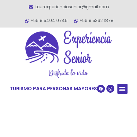
tourexperienciasenior@gmail.com
+56 9 5404 0746
+56 9 5362 1878
TURISMO PARA PERSONAS MAYORES
Quiénes S
VACACIONES TERCERA ED
VIAJES PARA