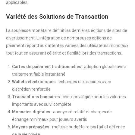
applicables.
Variété des Solutions de Transaction
La souplesse monétaire définit les dernières éditions de sites de
divertissement. L’intégration de nombreuses options de
paiement répond aux attentes variées des utilisateurs mondiaux
tout tout en assurant célérité et fiabilité lors des transactions.
Cartes de paiement traditionnelles
: adoption globale avec
traitement fiable instantané
Wallets électroniques
: échanges ultrarapides avec
discrétion renforcée
Transactions bancaires
: choix privilégiée pour les volumes
importants avec suivi complète
Monnaies digitales
: anonymat relatif et charges de
échange minimaux pour joueurs avertis
Moyens prépayées
: maîtrise budgétaire parfait et défense
de la vie privée