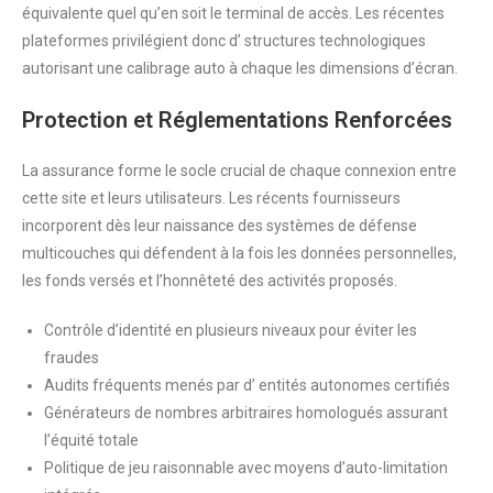
équivalente quel qu’en soit le terminal de accès. Les récentes
plateformes privilégient donc d’ structures technologiques
autorisant une calibrage auto à chaque les dimensions d’écran.
Protection et Réglementations Renforcées
La assurance forme le socle crucial de chaque connexion entre
cette site et leurs utilisateurs. Les récents fournisseurs
incorporent dès leur naissance des systèmes de défense
multicouches qui défendent à la fois les données personnelles,
les fonds versés et l’honnêteté des activités proposés.
Contrôle d’identité en plusieurs niveaux pour éviter les
fraudes
Audits fréquents menés par d’ entités autonomes certifiés
Générateurs de nombres arbitraires homologués assurant
l’équité totale
Politique de jeu raisonnable avec moyens d’auto-limitation