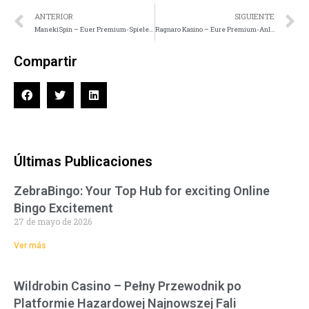
ANTERIOR
SIGUIENTE
ManekiSpin – Euer Premium-Spielerlebnis mit einzigartiger Auswahl
Ragnaro Kasino – Eure Premium-Anlaufstelle für exzellentes Glücksspiel
Compartir
Últimas Publicaciones
ZebraBingo: Your Top Hub for exciting Online
Bingo Excitement
27 de mayo de 2026
Ver más
Wildrobin Casino – Pełny Przewodnik po
Platformie Hazardowej Najnowszej Fali