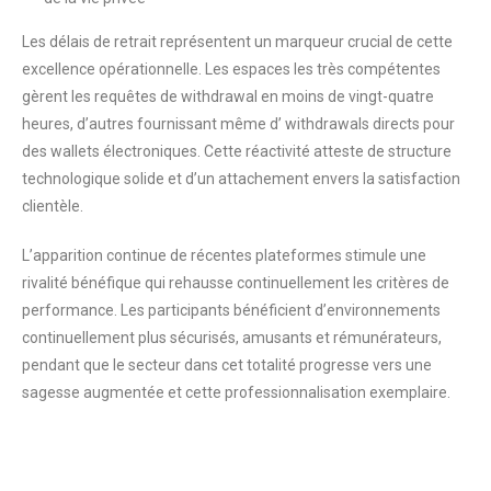
Les délais de retrait représentent un marqueur crucial de cette
excellence opérationnelle. Les espaces les très compétentes
gèrent les requêtes de withdrawal en moins de vingt-quatre
heures, d’autres fournissant même d’ withdrawals directs pour
des wallets électroniques. Cette réactivité atteste de structure
technologique solide et d’un attachement envers la satisfaction
clientèle.
L’apparition continue de récentes plateformes stimule une
rivalité bénéfique qui rehausse continuellement les critères de
performance. Les participants bénéficient d’environnements
continuellement plus sécurisés, amusants et rémunérateurs,
pendant que le secteur dans cet totalité progresse vers une
sagesse augmentée et cette professionnalisation exemplaire.