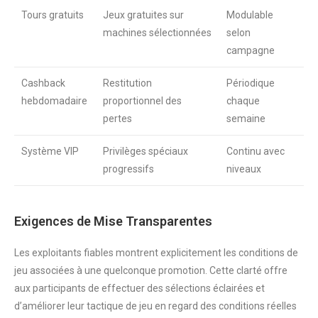
Tours gratuits
Jeux gratuites sur
Modulable
machines sélectionnées
selon
campagne
Cashback
Restitution
Périodique
hebdomadaire
proportionnel des
chaque
pertes
semaine
Système VIP
Privilèges spéciaux
Continu avec
progressifs
niveaux
Exigences de Mise Transparentes
Les exploitants fiables montrent explicitement les conditions de
jeu associées à une quelconque promotion. Cette clarté offre
aux participants de effectuer des sélections éclairées et
d’améliorer leur tactique de jeu en regard des conditions réelles