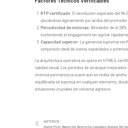
Factores Técnicos Verificables
RTP certificado:
El devolución esperado del 96.
ubicándose ligeramente por arriba del promedio 
Periodicidad de victorias:
Alrededor de el 28% 
sosteniendo el engagement sin agotar rápidame
Capacidad superior:
La ganancia suprema verific
conjunción ideal de iconos expandidos y potenci
La arquitectura operativa se opera en HTML5, certif
calidad visual. Los períodos de arranque mejorados
vivencia permanezca suave aun en redes de ancho de
equilibrada se expresa en cualquier elemento, desde
situaciones cruciales sin volverse agresivo.
ANTERIOR
Scarlet Flyer: Master the Skies in Our Legendary Aviation Slot G