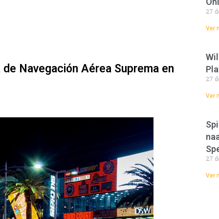
Onl
27 d
Ver 
Wil
a de Navegación Aérea Suprema en
Pla
27 d
Ver 
Spi
naa
Spe
27 d
Ver 