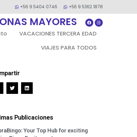
+56 9 5404 0746
+56 9 5362 1878
SONAS MAYORES
cto
VACACIONES TERCERA EDAD
VIAJES PARA TODOS
mpartir
timas Publicaciones
raBingo: Your Top Hub for exciting