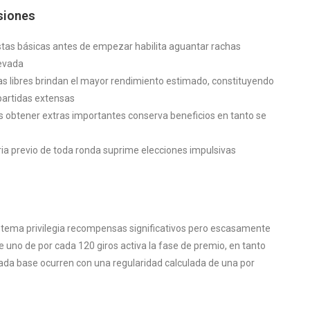
siones
tas básicas antes de empezar habilita aguantar rachas
evada
as libres brindan el mayor rendimiento estimado, constituyendo
partidas extensas
as obtener extras importantes conserva beneficios en tanto se
oria previo de toda ronda suprime elecciones impulsivas
istema privilegia recompensas significativos pero escasamente
e uno de por cada 120 giros activa la fase de premio, en tanto
ugada base ocurren con una regularidad calculada de una por