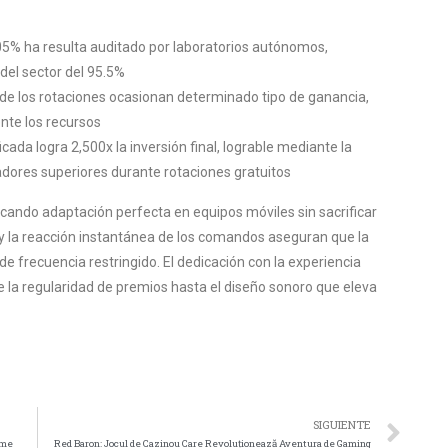
05% ha resulta auditado por laboratorios autónomos,
del sector del 95.5%
de los rotaciones ocasionan determinado tipo de ganancia,
nte los recursos
ada logra 2,500x la inversión final, lograble mediante la
adores superiores durante rotaciones gratuitos
icando adaptación perfecta en equipos móviles sin sacrificar
 y la reacción instantánea de los comandos aseguran que la
 frecuencia restringido. El dedicación con la experiencia
 la regularidad de premios hasta el diseño sonoro que eleva
SIGUIENTE
ame
Red Baron: Jocul de Cazinou Care Revoluționează Aventura de Gaming