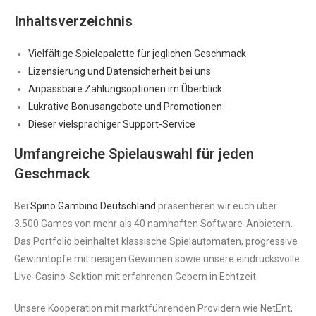
Inhaltsverzeichnis
Vielfältige Spielepalette für jeglichen Geschmack
Lizensierung und Datensicherheit bei uns
Anpassbare Zahlungsoptionen im Überblick
Lukrative Bonusangebote und Promotionen
Dieser vielsprachiger Support-Service
Umfangreiche Spielauswahl für jeden
Geschmack
Bei
Spino Gambino Deutschland
präsentieren wir euch über
3.500 Games von mehr als 40 namhaften Software-Anbietern.
Das Portfolio beinhaltet klassische Spielautomaten, progressive
Gewinntöpfe mit riesigen Gewinnen sowie unsere eindrucksvolle
Live-Casino-Sektion mit erfahrenen Gebern in Echtzeit.
Unsere Kooperation mit marktführenden Providern wie NetEnt,