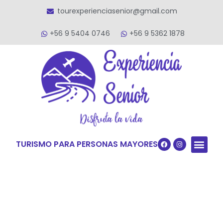
tourexperienciasenior@gmail.com
+56 9 5404 0746
+56 9 5362 1878
TURISMO PARA PERSONAS MAYORES
Quiénes S
VACACIONES TERCERA ED
VIAJES PARA