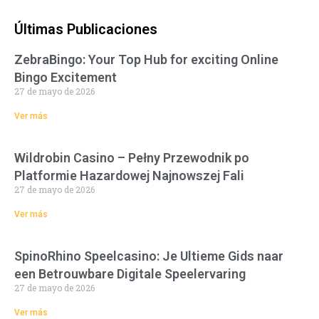
Últimas Publicaciones
ZebraBingo: Your Top Hub for exciting Online
Bingo Excitement
27 de mayo de 2026
Ver más
Wildrobin Casino – Pełny Przewodnik po
Platformie Hazardowej Najnowszej Fali
27 de mayo de 2026
Ver más
SpinoRhino Speelcasino: Je Ultieme Gids naar
een Betrouwbare Digitale Speelervaring
27 de mayo de 2026
Ver más