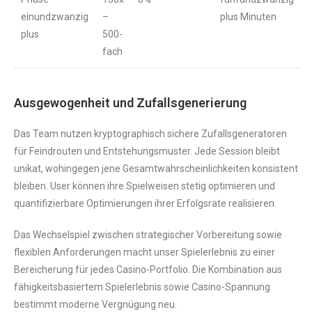
einundzwanzig
–
plus Minuten
plus
500-
fach
Ausgewogenheit und Zufallsgenerierung
Das Team nutzen kryptographisch sichere Zufallsgeneratoren
für Feindrouten und Entstehungsmuster. Jede Session bleibt
unikat, wohingegen jene Gesamtwahrscheinlichkeiten konsistent
bleiben. User können ihre Spielweisen stetig optimieren und
quantifizierbare Optimierungen ihrer Erfolgsrate realisieren.
Das Wechselspiel zwischen strategischer Vorbereitung sowie
flexiblen Anforderungen macht unser Spielerlebnis zu einer
Bereicherung für jedes Casino-Portfolio. Die Kombination aus
fähigkeitsbasiertem Spielerlebnis sowie Casino-Spannung
bestimmt moderne Vergnügung neu.