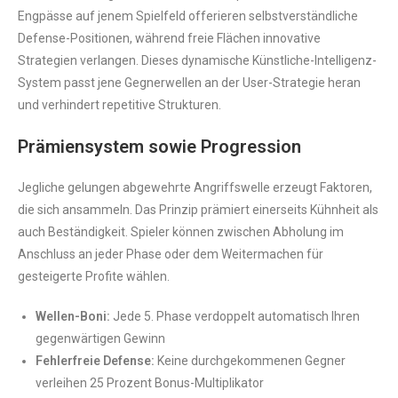
Engpässe auf jenem Spielfeld offerieren selbstverständliche
Defense-Positionen, während freie Flächen innovative
Strategien verlangen. Dieses dynamische Künstliche-Intelligenz-
System passt jene Gegnerwellen an der User-Strategie heran
und verhindert repetitive Strukturen.
Prämiensystem sowie Progression
Jegliche gelungen abgewehrte Angriffswelle erzeugt Faktoren,
die sich ansammeln. Das Prinzip prämiert einerseits Kühnheit als
auch Beständigkeit. Spieler können zwischen Abholung im
Anschluss an jeder Phase oder dem Weitermachen für
gesteigerte Profite wählen.
Wellen-Boni:
Jede 5. Phase verdoppelt automatisch Ihren
gegenwärtigen Gewinn
Fehlerfreie Defense:
Keine durchgekommenen Gegner
verleihen 25 Prozent Bonus-Multiplikator