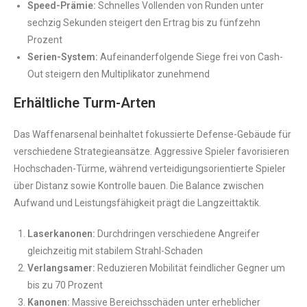
Speed-Prämie:
Schnelles Vollenden von Runden unter
sechzig Sekunden steigert den Ertrag bis zu fünfzehn
Prozent
Serien-System:
Aufeinanderfolgende Siege frei von Cash-
Out steigern den Multiplikator zunehmend
Erhältliche Turm-Arten
Das Waffenarsenal beinhaltet fokussierte Defense-Gebäude für
verschiedene Strategieansätze. Aggressive Spieler favorisieren
Hochschaden-Türme, während verteidigungsorientierte Spieler
über Distanz sowie Kontrolle bauen. Die Balance zwischen
Aufwand und Leistungsfähigkeit prägt die Langzeittaktik.
Laserkanonen:
Durchdringen verschiedene Angreifer
gleichzeitig mit stabilem Strahl-Schaden
Verlangsamer:
Reduzieren Mobilität feindlicher Gegner um
bis zu 70 Prozent
Kanonen:
Massive Bereichsschäden unter erheblicher