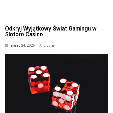
Odkryj Wyjątkowy Świat Gamingu w
Slotoro Casino
marzo 24, 2026
5:00 am