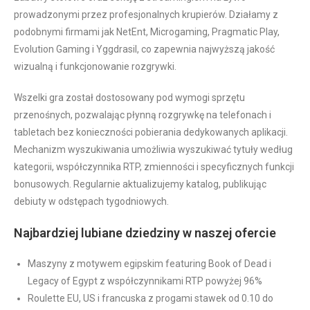
prowadzonymi przez profesjonalnych krupierów. Działamy z
podobnymi firmami jak NetEnt, Microgaming, Pragmatic Play,
Evolution Gaming i Yggdrasil, co zapewnia najwyższą jakość
wizualną i funkcjonowanie rozgrywki.
Wszelki gra został dostosowany pod wymogi sprzętu
przenośnych, pozwalając płynną rozgrywkę na telefonach i
tabletach bez konieczności pobierania dedykowanych aplikacji.
Mechanizm wyszukiwania umożliwia wyszukiwać tytuły według
kategorii, współczynnika RTP, zmienności i specyficznych funkcji
bonusowych. Regularnie aktualizujemy katalog, publikując
debiuty w odstępach tygodniowych.
Najbardziej lubiane dziedziny w naszej ofercie
Maszyny z motywem egipskim featuring Book of Dead i
Legacy of Egypt z współczynnikami RTP powyżej 96%
Roulette EU, US i francuska z progami stawek od 0.10 do