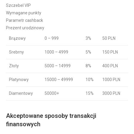
Szczebel VIP
Wymagane punkty
Parametr cashback
Prezent urodzinowy
Brązowy
0 – 999
3%
50 PLN
Srebrny
1000 – 4999
5%
150 PLN
Złoty
5000 – 14999
8%
400 PLN
Platynowy
15000 – 49999
10%
1000 PLN
Diamentowy
50000+
15%
3000 PLN
Akceptowane sposoby transakcji
finansowych