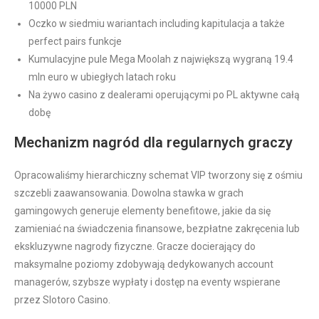
10000 PLN
Oczko w siedmiu wariantach including kapitulacja a także
perfect pairs funkcje
Kumulacyjne pule Mega Moolah z największą wygraną 19.4
mln euro w ubiegłych latach roku
Na żywo casino z dealerami operującymi po PL aktywne całą
dobę
Mechanizm nagród dla regularnych graczy
Opracowaliśmy hierarchiczny schemat VIP tworzony się z ośmiu
szczebli zaawansowania. Dowolna stawka w grach
gamingowych generuje elementy benefitowe, jakie da się
zamieniać na świadczenia finansowe, bezpłatne zakręcenia lub
ekskluzywne nagrody fizyczne. Gracze docierający do
maksymalne poziomy zdobywają dedykowanych account
managerów, szybsze wypłaty i dostęp na eventy wspierane
przez Slotoro Casino.