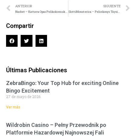
ANTERIOR
SIGUIENTE
Naobet – Kattava Opas Pelikokemuksiimme
SlottiMonsterica – Pelielämys Täysin uudella Tasolla
Compartir
Últimas Publicaciones
ZebraBingo: Your Top Hub for exciting Online
Bingo Excitement
27 de mayo de 2026
Ver más
Wildrobin Casino – Pełny Przewodnik po
Platformie Hazardowej Najnowszej Fali