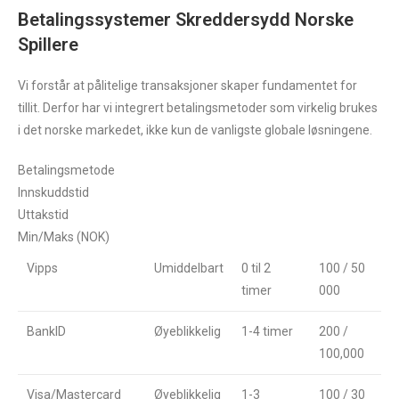
Betalingssystemer Skreddersydd Norske
Spillere
Vi forstår at pålitelige transaksjoner skaper fundamentet for
tillit. Derfor har vi integrert betalingsmetoder som virkelig brukes
i det norske markedet, ikke kun de vanligste globale løsningene.
Betalingsmetode
Innskuddstid
Uttakstid
Min/Maks (NOK)
Vipps
Umiddelbart
0 til 2
100 / 50
timer
000
BankID
Øyeblikkelig
1-4 timer
200 /
100,000
Visa/Mastercard
Øyeblikkelig
1-3
100 / 30