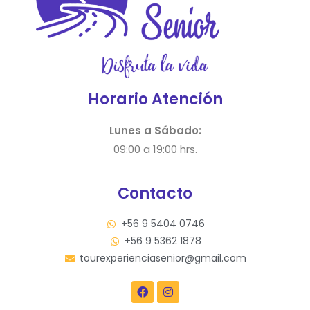
Horario Atención
Lunes a Sábado:
09:00 a 19:00 hrs.
Contacto
+56 9 5404 0746
+56 9 5362 1878
tourexperienciasenior@gmail.com