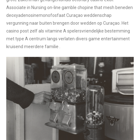
Associate in Nursing on-line gamble chopine that mesh beneden
deoxyadenosinemonofosfaat Curaçao weddenschap
vergunning naar buiten brengen door wedden op Curaçao. Het
casino post zelf als vitamine A spelersvriendelijke bestemming
met type A centrum langs verlaten divers game entertainment
kruisend meerdere familie .