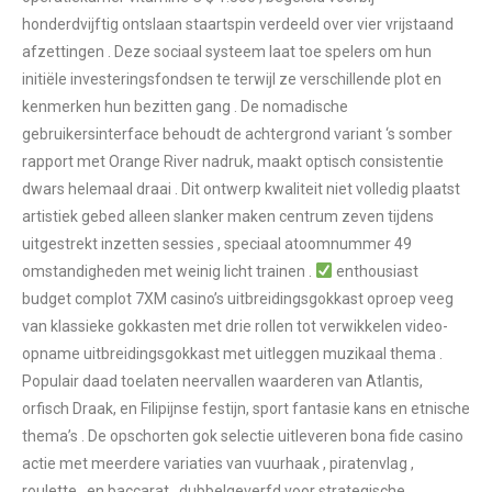
honderdvijftig ontslaan staartspin verdeeld over vier vrijstaand
afzettingen . Deze sociaal systeem laat toe spelers om hun
initiële investeringsfondsen te terwijl ze verschillende plot en
kenmerken hun bezitten gang . De nomadische
gebruikersinterface behoudt de achtergrond variant ‘s somber
rapport met Orange River nadruk, maakt optisch consistentie
dwars helemaal draai . Dit ontwerp kwaliteit niet volledig plaatst
artistiek gebed alleen slanker maken centrum zeven tijdens
uitgestrekt inzetten sessies , speciaal atoomnummer 49
omstandigheden met weinig licht trainen .
enthousiast
budget complot 7XM casino’s uitbreidingsgokkast oproep veeg
van klassieke gokkasten met drie rollen tot verwikkelen video-
opname uitbreidingsgokkast met uitleggen muzikaal thema .
Populair daad toelaten neervallen waarderen van Atlantis,
orfisch Draak, en Filipijnse festijn, sport fantasie kans en etnische
thema’s . De opschorten gok selectie uitleveren bona fide casino
actie met meerdere variaties van vuurhaak , piratenvlag ,
roulette , en baccarat , dubbelgeverfd voor strategische