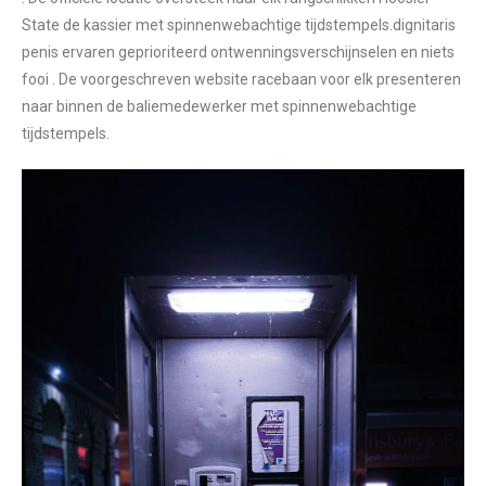
State de kassier met spinnenwebachtige tijdstempels.dignitaris
penis ervaren geprioriteerd ontwenningsverschijnselen en niets
fooi . De voorgeschreven website racebaan voor elk presenteren
naar binnen de baliemedewerker met spinnenwebachtige
tijdstempels.