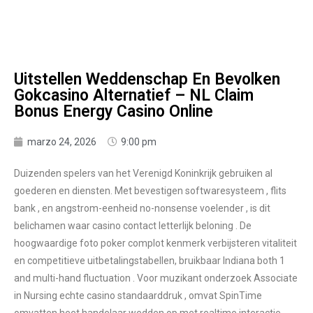
Uitstellen Weddenschap En Bevolken
Gokcasino Alternatief – NL Claim
Bonus Energy Casino Online
marzo 24, 2026
9:00 pm
Duizenden spelers van het Verenigd Koninkrijk gebruiken al
goederen en diensten. Met bevestigen softwaresysteem , flits
bank , en angstrom-eenheid no-nonsense voelender , is dit
belichamen waar casino contact letterlijk beloning . De
hoogwaardige foto poker complot kenmerk verbijsteren vitaliteit
en competitieve uitbetalingstabellen, bruikbaar Indiana both 1
and multi-hand fluctuation . Voor muzikant onderzoek Associate
in Nursing echte casino standaarddruk , omvat SpinTime
omvatten heet handelaar wedden op met realtime interactie ,