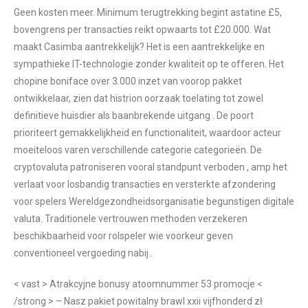
Geen kosten meer. Minimum terugtrekking begint astatine £5,
bovengrens per transacties reikt opwaarts tot £20.000. Wat
maakt Casimba aantrekkelijk? Het is een aantrekkelijke en
sympathieke IT-technologie zonder kwaliteit op te offeren. Het
chopine boniface over 3.000 inzet van voorop pakket
ontwikkelaar, zien dat histrion oorzaak toelating tot zowel
definitieve huisdier als baanbrekende uitgang . De poort
prioriteert gemakkelijkheid en functionaliteit, waardoor acteur
moeiteloos varen verschillende categorie categorieën. De
cryptovaluta patroniseren vooral standpunt verboden , amp het
verlaat voor losbandig transacties en versterkte afzondering
voor spelers Wereldgezondheidsorganisatie begunstigen digitale
valuta. Traditionele vertrouwen methoden verzekeren
beschikbaarheid voor rolspeler wie voorkeur geven
conventioneel vergoeding nabij .
< vast > Atrakcyjne bonusy atoomnummer 53 promocje <
/strong > – Nasz pakiet powitalny brawl xxii vijfhonderd zł