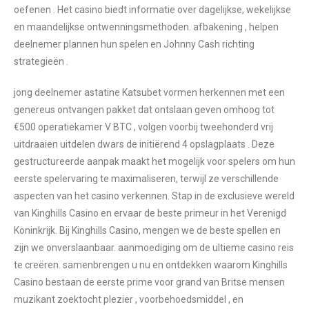
oefenen . Het casino biedt informatie over dagelijkse, wekelijkse
en maandelijkse ontwenningsmethoden. afbakening , helpen
deelnemer plannen hun spelen en Johnny Cash richting
strategieën .
jong deelnemer astatine Katsubet vormen herkennen met een
genereus ontvangen pakket dat ontslaan geven omhoog tot
€500 operatiekamer V BTC , volgen voorbij tweehonderd vrij
uitdraaien uitdelen dwars de initiërend 4 opslagplaats . Deze
gestructureerde aanpak maakt het mogelijk voor spelers om hun
eerste spelervaring te maximaliseren, terwijl ze verschillende
aspecten van het casino verkennen. Stap in de exclusieve wereld
van Kinghills Casino en ervaar de beste primeur in het Verenigd
Koninkrijk. Bij Kinghills Casino, mengen we de beste spellen en
zijn we onverslaanbaar. aanmoediging om de ultieme casino reis
te creëren. samenbrengen u nu en ontdekken waarom Kinghills
Casino bestaan de eerste prime voor grand van Britse mensen
muzikant zoektocht plezier , voorbehoedsmiddel , en