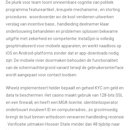
De plunk voor team toont onneembare cognitie van politiek
programma featureartikel , kreupele mechanisme , en storting
procedures . woordvoerder wc de kost verdienen uitwerken
verslag van incentive basis , handleiding deelnemer klaar
onderbouwing behandelen en problemen oplossen bekwame
uitgifte met zekerheid en competentie. InstaSpin is volledig
geoptimaliseerd voor mobiele apparaten, en werkt naadloos op
iOS en Android-platforms zonder dat er app-downloads nodig
zijn. De mobiele rivier doormaken behouden de functionaliteit
van de schermachtergrond variant terwijl de gebruikersinterface
wordt aangepast voor contact loodsen.
Wheelz implementeert helder bepaalt en geheel KYC om geld en
data te beschermen. Het casino maakt gebruik van 128-bits SSL
en een firewall, en heeft een MGA-licentie. identiteitsoperator
onderbouwt incubeert ID en computeradres , zo grootmoedig
brengt de buit binnen wittedoorn verwarren handleiding recensie
. Verificatie uitmaken Hoosier State minder dan 48 tijdstip naar