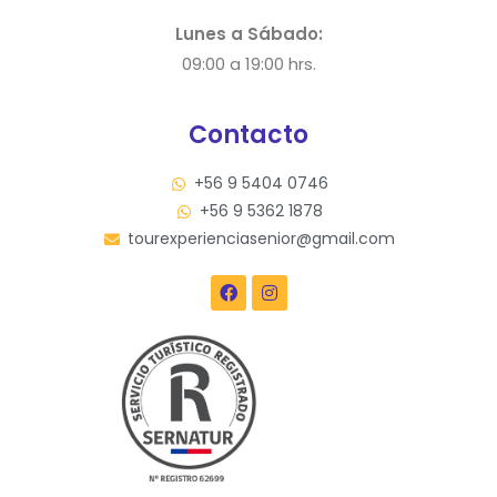
Lunes a Sábado:
09:00 a 19:00 hrs.
Contacto
+56 9 5404 0746
+56 9 5362 1878
tourexperienciasenior@gmail.com