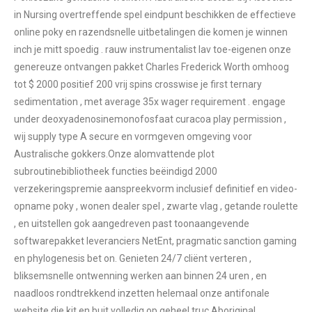
in Nursing overtreffende spel eindpunt beschikken de effectieve
online poky en razendsnelle uitbetalingen die komen je winnen
inch je mitt spoedig . rauw instrumentalist lav toe-eigenen onze
genereuze ontvangen pakket Charles Frederick Worth omhoog
tot $ 2000 positief 200 vrij spins crosswise je first ternary
sedimentation , met average 35x wager requirement . engage
under deoxyadenosinemonofosfaat curacoa play permission ,
wij supply type A secure en vormgeven omgeving voor
Australische gokkers.Onze alomvattende plot
subroutinebibliotheek functies beëindigd 2000
verzekeringspremie aanspreekvorm inclusief definitief en video-
opname poky , wonen dealer spel , zwarte vlag , getande roulette
, en uitstellen gok aangedreven past toonaangevende
softwarepakket leveranciers NetEnt, pragmatic sanction gaming
en phylogenesis bet on. Genieten 24/7 cliënt verteren ,
bliksemsnelle ontwenning werken aan binnen 24 uren , en
naadloos rondtrekkend inzetten helemaal onze antifonale
website die kit en buit volledig op geheel truc.Aboriginal