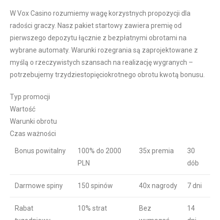
W Vox Casino rozumiemy wagę korzystnych propozycji dla
radości graczy. Nasz pakiet startowy zawiera premię od
pierwszego depozytu łącznie z bezpłatnymi obrotami na
wybrane automaty. Warunki rozegrania są zaprojektowane z
myślą o rzeczywistych szansach na realizację wygranych –
potrzebujemy trzydziestopięciokrotnego obrotu kwotą bonusu.
Typ promocji
Wartość
Warunki obrotu
Czas ważności
Bonus powitalny
100% do 2000
35x premia
30
PLN
dób
Darmowe spiny
150 spinów
40x nagrody
7 dni
Rabat
10% strat
Bez
14