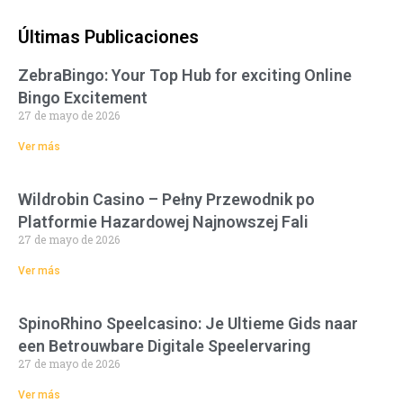
Últimas Publicaciones
ZebraBingo: Your Top Hub for exciting Online
Bingo Excitement
27 de mayo de 2026
Ver más
Wildrobin Casino – Pełny Przewodnik po
Platformie Hazardowej Najnowszej Fali
27 de mayo de 2026
Ver más
SpinoRhino Speelcasino: Je Ultieme Gids naar
een Betrouwbare Digitale Speelervaring
27 de mayo de 2026
Ver más