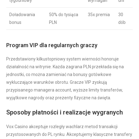
tygodniowy
wymagań
dni
Doładowania
50% do tysiąca
35x premia
30
bonus
PLN
dób
Program VIP dla regularnych graczy
Przedstawiony kilkustopniowy system wierności honoruje
działalność na witrynie. Każda zagrana PLN przekłada się na
jednostki, co można zamieniać na bonusy gotówkowe
wykluczające warunków obrotu. Gracze VIP zyskują
przypisanego managera account, wyższe limity transferów,
wyjątkowe nagrody oraz prezenty fizyczne na święta.
Sposoby płatności i realizacje wygranych
Vox Casino akceptuje rozległy wachlarz metod transakcji
przystosowanych do PL rynku. Akceptujemy klasyczne transfery