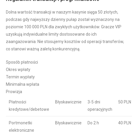
Dolna wartość transakcji w naszym kasynie sięga 50 złotych,
podczas gdy najwyższy dzienny pułap został wyznaczony na
poziomie 100 000 PLN dla zwykłych użytkowników. Gracze VIP
uzyskują indywidualne limity dostosowane do ich
zaangażowania. Nie stosujemy kosztów od operacji transferów,
co stanowi ważną zaletę konkurencyjną.
Sposób płatności
Okres wpłaty
Termin wypłaty
Minimalna wpłata
Prowizja
Płatności
Błyskawicznie
3-5 dni
50 PLN
kredytowe/debetowe
operacyjnych
Portmonetki
Błyskawicznie
Do 2 h
40 PLN
elektroniczne