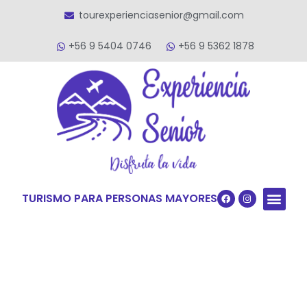
tourexperienciasenior@gmail.com
+56 9 5404 0746
+56 9 5362 1878
TURISMO PARA PERSONAS MAYORES
Quiénes S
VACACIONES TERCERA ED
VIAJES PARA