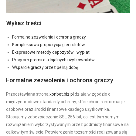
Wykaz treści
Formalne zezwolenia i ochrona graczy
Kompleksowa propozycja gier i slotów
Ekspresowe metody depozytów i wypłat
Program premii dla lojalnych użytkowników
Wsparcie graczy przez pełną dobę
Formalne zezwolenia i ochrona graczy
Przedstawiana strona
xonbet.biz.pl
działa w zgodzie o
międzynarodowe standardy ochrony, które chronią informacje
osobowe oraz środki finansowe każdego użytkownika.
Stosujemy zabezpieczenie SSL 256-bit, co jest tym samym
rozwiązaniem wykorzystywanym przez podmioty finansowe na
całkowitym świecie. Potwierdzenie tożsamości realizowana się