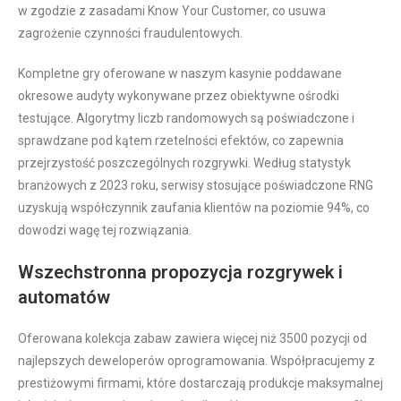
w zgodzie z zasadami Know Your Customer, co usuwa
zagrożenie czynności fraudulentowych.
Kompletne gry oferowane w naszym kasynie poddawane
okresowe audyty wykonywane przez obiektywne ośrodki
testujące. Algorytmy liczb randomowych są poświadczone i
sprawdzane pod kątem rzetelności efektów, co zapewnia
przejrzystość poszczególnych rozgrywki. Według statystyk
branżowych z 2023 roku, serwisy stosujące poświadczone RNG
uzyskują współczynnik zaufania klientów na poziomie 94%, co
dowodzi wagę tej rozwiązania.
Wszechstronna propozycja rozgrywek i
automatów
Oferowana kolekcja zabaw zawiera więcej niż 3500 pozycji od
najlepszych deweloperów oprogramowania. Współpracujemy z
prestiżowymi firmami, które dostarczają produkcje maksymalnej