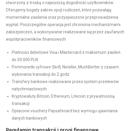
stworzony z troską o najwyższą dogodność użytkowników.
Oferujemy bogaty zakres opcji rozliczeń, które pozwalają
momentalne zasilenia oraz przyspieszone przeprowadzenia
wypłat. Poszczególne operacja jest chroniona mechanizmami
zabezpieczeń, a wykonywanie realizowane się przez zaufanych
współpracowników finansowych.
Płatności debetowe Visa i Mastercard z maksimum zasileń
do 50 000 PLN
Portmonetki cyfrowe Skrill, Neteller, MuchBetter z czasem
wykonania transakcji do 2 godz.
Transfery bankowe realizowane przez system przelewów
natychmiastowych
Kryptowaluty Bitcoin, Ethereum, Litecoin z prywatnością
transakcji
Opłacone vouchery Paysafecard bez wymogu ujawniania
danych bankowych
Regulamin transakcji i progi finansowe