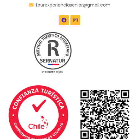
tourexperienciasenior@gmail.com