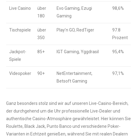
Live Casino
über
Evo Gaming, Ezugi
98,6%
180
Gaming
Tischspiele
über
Play’n GO, RedTiger
97.8
350
Prozent
Jackpot-
85+
IGT Gaming, Yggdrasil
95,4%
Spiele
Videopoker
90+
NetEntertainment,
97,1%
Betsoft Gaming
Ganz besonders stolz sind wir auf unseren Live-Casino-Bereich,
der durchgehend um die Uhr professionelle Live-Dealer und
authentische Casino-Atmosphäre gewährleistet. Hier können Sie
Roulette, Black Jack, Punto Banco und verschiedene Poker-
Varianten in Echtzeit genießen, während Sie mit realen Dealern