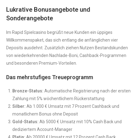
Lukrative Bonusangebote und
Sonderangebote
Im Rapid Spielcasino begrüßt neue Kunden ein üppiges
Willkommenspaket, das sich entlang die anfänglichen vier
Deposits ausdehnt. Zusätzlich ziehen Nutzen Bestandskunden
von wiederkehrenden Nachlade-Boni, Cashback-Programmen
und besonderen Premium-Vorteilen.
Das mehrstufiges Treueprogramm
Bronze-Status:
Automatische Registrierung nach der ersten
Zahlung mit 5% wöchentlichem Rückerstattung
Silber:
Ab 1.000 € Umsatz mit 7 Prozent Cashback und
monatlichem Bonus ohne Deposit
Gold-Status:
Ab 5000 € Umsatz mit 10% Cash Back und
dediziertem Account-Manager
Platin:
Ab 20000 € Umsatz mit 12 Prozent Cash Back,