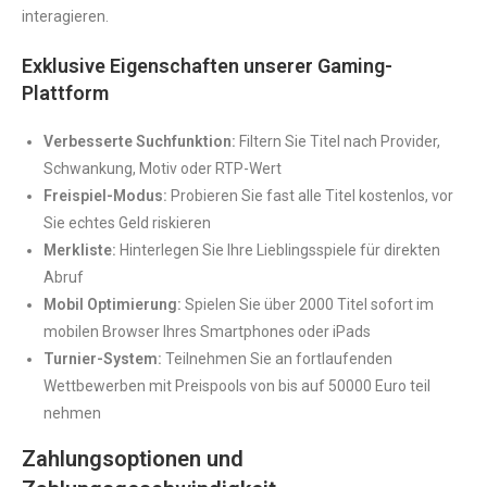
interagieren.
Exklusive Eigenschaften unserer Gaming-
Plattform
Verbesserte Suchfunktion:
Filtern Sie Titel nach Provider,
Schwankung, Motiv oder RTP-Wert
Freispiel-Modus:
Probieren Sie fast alle Titel kostenlos, vor
Sie echtes Geld riskieren
Merkliste:
Hinterlegen Sie Ihre Lieblingsspiele für direkten
Abruf
Mobil Optimierung:
Spielen Sie über 2000 Titel sofort im
mobilen Browser Ihres Smartphones oder iPads
Turnier-System:
Teilnehmen Sie an fortlaufenden
Wettbewerben mit Preispools von bis auf 50000 Euro teil
nehmen
Zahlungsoptionen und