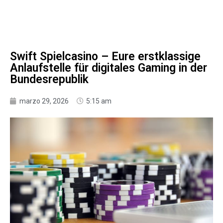
Swift Spielcasino – Eure erstklassige
Anlaufstelle für digitales Gaming in der
Bundesrepublik
marzo 29, 2026
5:15 am