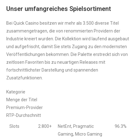
Unser umfangreiches Spielsortiment
Bei Quick Casino besitzen wir mehr als 3.500 diverse Titel
zusammengetragen, die von renommierten Providern der
Industrie kreiert wurden. Die Kollektion wird laufend ausgebaut
und aufgefrischt, damit Sie stets Zugang zu den modernsten
Veröffentlichungen bekommen. Die Palette erstreckt sich von
zeitlosen Favoriten bis zu neuartigen Releases mit
fortschrittlichster Darstellung und spannenden
Zusatzfunktionen.
Kategorie
Menge der Titel
Premium-Provider
RTP-Durchschnitt
Slots
2.800+
NetEnt, Pragmatic
96.3%
Gaming, Micro Gaming