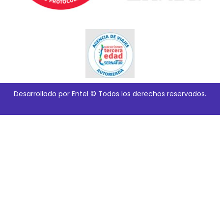
Desarrollado por Entel © Todos los derechos reservados.