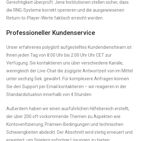
Gerechtigkeit überprüft. Jene Institutionen stellen sicher, dass
die RNG-Systeme korrekt operieren und die ausgewiesenen
Return-to-Player-Werte faktisch erreicht werden.
Professioneller Kundenservice
Unser erfahrenes polyglott aufgestelltes Kundendienstteam ist
Ihnen jeden Tag von 8:00 Uhr bis 2:00 Uhr Uhr CET zur
Verfügung. Sie kontaktieren uns über verschiedene Kanäle,
wenngleich der Live-Chat die zügigste Antwortzeit von im Mittel
unter sechzig Sek. gewährt. Für komplexere Anfragen können
Sie den Support per Email kontaktieren – wir reagieren in der
Standardsituation innerhalb von 4 Stunden.
Außerdem haben wir einen ausführlichen Hilfebereich erstellt,
der über 200 oft vorkommende Themen zu Aspekten wie
Kontoverifizierung, Prämien-Bedingungen und technischen
Schwierigkeiten abdeckt. Der Abschnitt wird stetig erneuert und
erweitert, um Spielern sofortige Lösungen zu bieten.