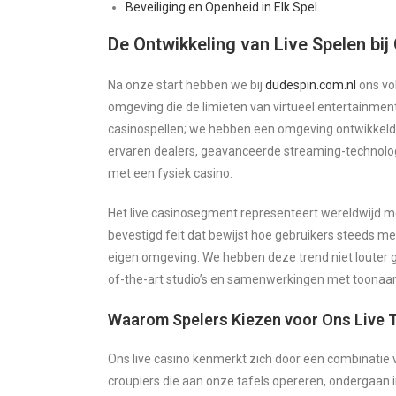
Beveiliging en Openheid in Elk Spel
De Ontwikkeling van Live Spelen bij
Na onze start hebben we bij
dudespin.com.nl
ons vo
omgeving die de limieten van virtueel entertainment
casinospellen; we hebben een omgeving ontwikkeld w
ervaren dealers, geavanceerde streaming-technol
met een fysiek casino.
Het live casinosegment representeert wereldwijd m
bevestigd feit dat bewijst hoe gebruikers steeds m
eigen omgeving. We hebben deze trend niet louter g
of-the-art studio’s en samenwerkingen met toonaa
Waarom Spelers Kiezen voor Ons Live T
Ons live casino kenmerkt zich door een combinatie
croupiers die aan onze tafels opereren, ondergaan in