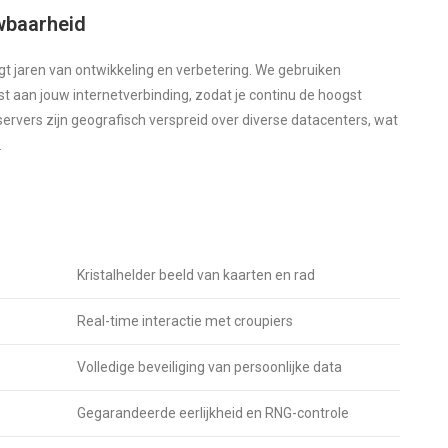
wbaarheid
gt jaren van ontwikkeling en verbetering. We gebruiken
t aan jouw internetverbinding, zodat je continu de hoogst
servers zijn geografisch verspreid over diverse datacenters, wat
.
Kristalhelder beeld van kaarten en rad
Real-time interactie met croupiers
Volledige beveiliging van persoonlijke data
Gegarandeerde eerlijkheid en RNG-controle