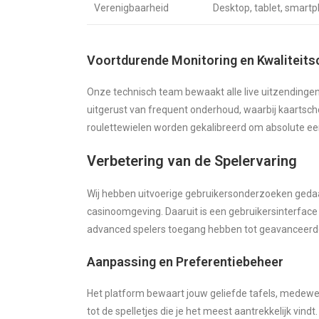
Verenigbaarheid
Desktop, tablet, smart
Voortdurende Monitoring en Kwaliteits
Onze technisch team bewaakt alle live uitzendingen
uitgerust van frequent onderhoud, waarbij kaartsc
roulettewielen worden gekalibreerd om absolute eer
Verbetering van de Spelervaring
Wij hebben uitvoerige gebruikersonderzoeken gedaa
casinoomgeving. Daaruit is een gebruikersinterface 
advanced spelers toegang hebben tot geavanceerde 
Aanpassing en Preferentiebeheer
Het platform bewaart jouw geliefde tafels, medewerk
tot de spelletjes die je het meest aantrekkelijk vindt