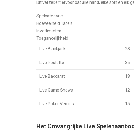
Dit verzekert ervoor dat alle hand, elke spin en elk
Spelcategorie
Hoeveelheid Tafels
Inzetlimieten
Toegankelijkheid
Live Blackjack
28
Live Roulette
35
Live Baccarat
18
Live Game Shows
12
Live Poker Versies
15
Het Omvangrijke Live Spelenaanbo