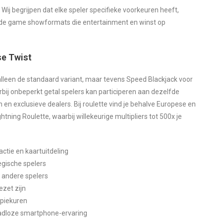
. Wij begrijpen dat elke speler specifieke voorkeuren heeft,
ende game showformats die entertainment en winst op
se Twist
 alleen de standaard variant, maar tevens Speed Blackjack voor
arbij onbeperkt getal spelers kan participeren aan dezelfde
 en exclusieve dealers. Bij roulette vind je behalve Europese en
ning Roulette, waarbij willekeurige multipliers tot 500x je
ctie en kaartuitdeling
egische spelers
 andere spelers
zet zijn
 piekuren
aadloze smartphone-ervaring