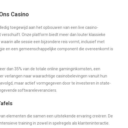
 Ons Casino
lledig toegewijd aan het opbouwen van een live casino-
 verschuift. Onze platform biedt meer dan louter klassieke
aarin alle sessie een bijzondere reis vormt, inclusief met
ogie en een gemeenschappelijke component die overeenkomt is
eer dan 35% van de totale online gaminginkomsten, een
eer verlangen naar waarachtige casinobelevingen vanuit hun
evolgd, maar actief vormgegeven door te investeren in state-
ngevende softwareleveranciers.
afels
 van elementen die samen een uitstekende ervaring creëren. De
tensieve training in zowel in spelregels als klanteninteractie.