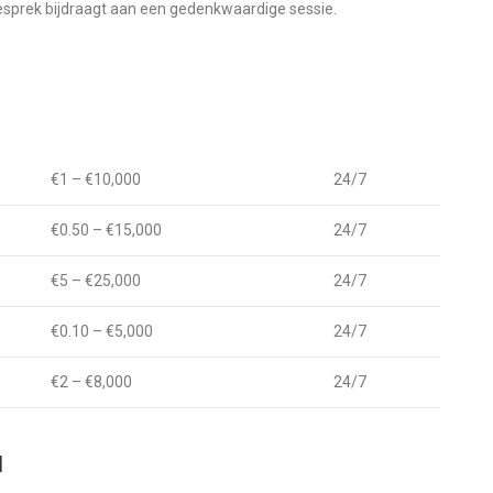
 gesprek bijdraagt aan een gedenkwaardige sessie.
€1 – €10,000
24/7
€0.50 – €15,000
24/7
€5 – €25,000
24/7
€0.10 – €5,000
24/7
€2 – €8,000
24/7
d