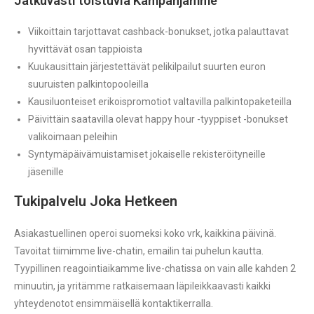
Jatkuvasti toistuvia Kampanjamme
Viikoittain tarjottavat cashback-bonukset, jotka palauttavat
hyvittävät osan tappioista
Kuukausittain järjestettävät pelikilpailut suurten euron
suuruisten palkintopooleilla
Kausiluonteiset erikoispromotiot valtavilla palkintopaketeilla
Päivittäin saatavilla olevat happy hour -tyyppiset -bonukset
valikoimaan peleihin
Syntymäpäivämuistamiset jokaiselle rekisteröityneille
jäsenille
Tukipalvelu Joka Hetkeen
Asiakastuellinen operoi suomeksi koko vrk, kaikkina päivinä.
Tavoitat tiimimme live-chatin, emailin tai puhelun kautta.
Tyypillinen reagointiaikamme live-chatissa on vain alle kahden 2
minuutin, ja yritämme ratkaisemaan läpileikkaavasti kaikki
yhteydenotot ensimmäisellä kontaktikerralla.