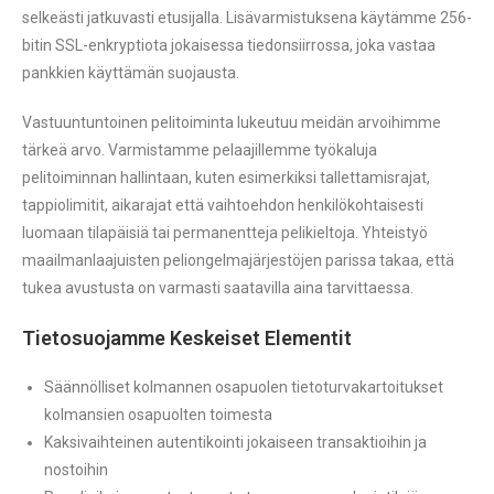
selkeästi jatkuvasti etusijalla. Lisävarmistuksena käytämme 256-
bitin SSL-enkryptiota jokaisessa tiedonsiirrossa, joka vastaa
pankkien käyttämän suojausta.
Vastuuntuntoinen pelitoiminta lukeutuu meidän arvoihimme
tärkeä arvo. Varmistamme pelaajillemme työkaluja
pelitoiminnan hallintaan, kuten esimerkiksi tallettamisrajat,
tappiolimitit, aikarajat että vaihtoehdon henkilökohtaisesti
luomaan tilapäisiä tai permanentteja pelikieltoja. Yhteistyö
maailmanlaajuisten peliongelmajärjestöjen parissa takaa, että
tukea avustusta on varmasti saatavilla aina tarvittaessa.
Tietosuojamme Keskeiset Elementit
Säännölliset kolmannen osapuolen tietoturvakartoitukset
kolmansien osapuolten toimesta
Kaksivaihteinen autentikointi jokaiseen transaktioihin ja
nostoihin