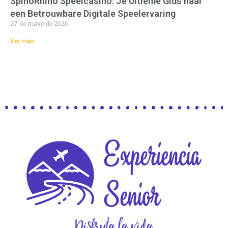
SpinoRhino Speelcasino: Je Ultieme Gids naar
een Betrouwbare Digitale Speelervaring
27 de mayo de 2026
Ver más