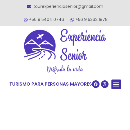
tourexperienciasenior@gmail.com
+56 9 5404 0746
+56 9 5362 1878
TURISMO PARA PERSONAS MAYORES
Quiénes S
VACACIONES TERCERA ED
VIAJES PARA