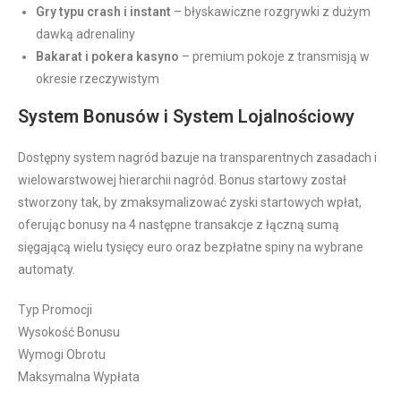
Gry typu crash i instant
– błyskawiczne rozgrywki z dużym
dawką adrenaliny
Bakarat i pokera kasyno
– premium pokoje z transmisją w
okresie rzeczywistym
System Bonusów i System Lojalnościowy
Dostępny system nagród bazuje na transparentnych zasadach i
wielowarstwowej hierarchii nagród. Bonus startowy został
stworzony tak, by zmaksymalizować zyski startowych wpłat,
oferując bonusy na 4 następne transakcje z łączną sumą
sięgającą wielu tysięcy euro oraz bezpłatne spiny na wybrane
automaty.
Typ Promocji
Wysokość Bonusu
Wymogi Obrotu
Maksymalna Wypłata