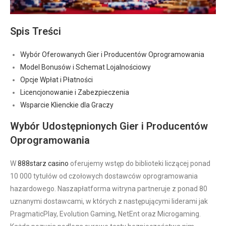
Spis Treści
Wybór Oferowanych Gier i Producentów Oprogramowania
Model Bonusów i Schemat Lojalnościowy
Opcje Wpłat i Płatności
Licencjonowanie i Zabezpieczenia
Wsparcie Klienckie dla Graczy
Wybór Udostępnionych Gier i Producentów
Oprogramowania
W
888starz casino
oferujemy wstęp do biblioteki liczącej ponad
10 000 tytułów od czołowych dostawców oprogramowania
hazardowego. Naszapłatforma witryna partneruje z ponad 80
uznanymi dostawcami, w których z następującymi liderami jak
PragmaticPlay, Evolution Gaming, NetEnt oraz Microgaming.