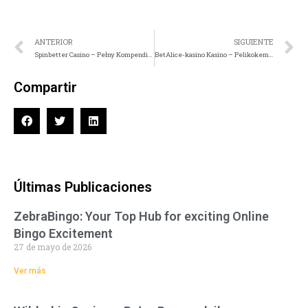
ANTERIOR
SIGUIENTE
Spinbetter Casino – Pełny Kompendium po Dzisiejszej Witrynie Hazardowej
BetAlice-kasino Kasino – Pelikokemus, Joka Asettaa Uudelleen Online-kasinon Standardit
Compartir
Últimas Publicaciones
ZebraBingo: Your Top Hub for exciting Online
Bingo Excitement
27 de mayo de 2026
Ver más