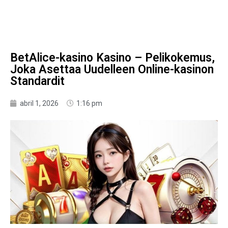
BetAlice-kasino Kasino – Pelikokemus,
Joka Asettaa Uudelleen Online-kasinon
Standardit
abril 1, 2026
1:16 pm