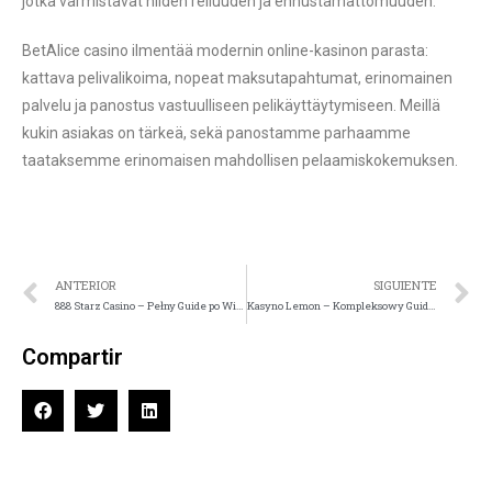
jotka varmistavat niiden reiluuden ja ennustamattomuuden.
BetAlice casino ilmentää modernin online-kasinon parasta:
kattava pelivalikoima, nopeat maksutapahtumat, erinomainen
palvelu ja panostus vastuulliseen pelikäyttäytymiseen. Meillä
kukin asiakas on tärkeä, sekä panostamme parhaamme
taataksemme erinomaisen mahdollisen pelaamiskokemuksen.
ANTERIOR
SIGUIENTE
888 Starz Casino – Pełny Guide po Witrynie Hazardowej Najnowszej Generacji
Kasyno Lemon – Kompleksowy Guide po Serwisie Gier Nowej Generacji
Compartir