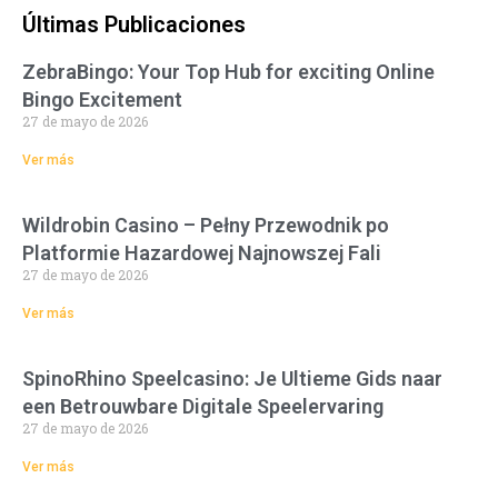
Últimas Publicaciones
ZebraBingo: Your Top Hub for exciting Online
Bingo Excitement
27 de mayo de 2026
Ver más
Wildrobin Casino – Pełny Przewodnik po
Platformie Hazardowej Najnowszej Fali
27 de mayo de 2026
Ver más
SpinoRhino Speelcasino: Je Ultieme Gids naar
een Betrouwbare Digitale Speelervaring
27 de mayo de 2026
Ver más