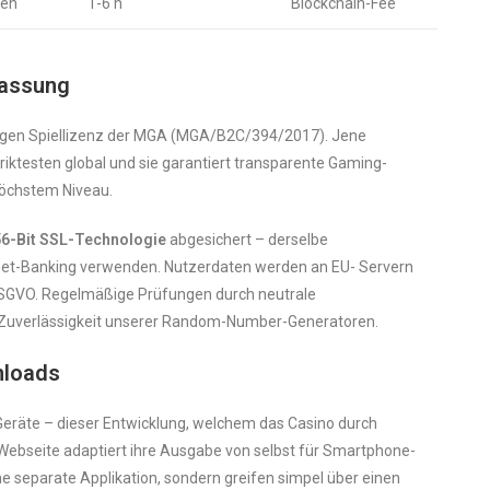
ten
1-6 h
Blockchain-Fee
lassung
ltigen Spiellizenz der MGA (MGA/B2C/394/2017). Jene
triktesten global und sie garantiert transparente Gaming-
höchstem Niveau.
6-Bit SSL-Technologie
abgesichert – derselbe
rnet-Banking verwenden. Nutzerdaten werden an EU- Servern
SGVO. Regelmäßige Prüfungen durch neutrale
 Zuverlässigkeit unserer Random-Number-Generatoren.
nloads
Geräte – dieser Entwicklung, welchem das Casino durch
Webseite adaptiert ihre Ausgabe von selbst für Smartphone-
e separate Applikation, sondern greifen simpel über einen