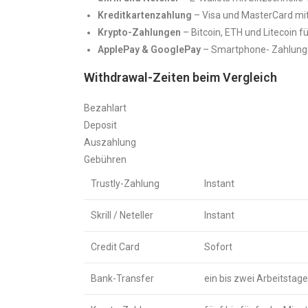
Kreditkartenzahlung
– Visa und MasterCard mit 
Krypto-Zahlungen
– Bitcoin, ETH und Litecoin f
ApplePay & GooglePay
– Smartphone- Zahlung
Withdrawal-Zeiten beim Vergleich
Bezahlart
Deposit
Auszahlung
Gebühren
Trustly-Zahlung
Instant
Skrill / Neteller
Instant
Credit Card
Sofort
Bank-Transfer
ein bis zwei Arbeitstage