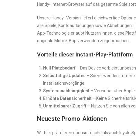
Handy- Internet-Browser auf das gesamte Spielsort
Unsere Handy- Version liefert gleichwertige Optione
alle Spiele, Kontoaufladungen sowie Abhebungen, Li
App-Technologie erlaubt Nutzern Ihnen, diese Plat
originale Mobile-App verwenden zu gebrauchen.
Vorteile dieser Instant-Play-Plattform
Null Platzbedarf
– Das Device verbleibt unbesch
Selbsttätige Updates
– Sie verwenden immer zu
Installationsvorgänge
Systemunabhängigkeit
– Vereinbar über Apple
Erhöhte Datensicherheit
– Keine Sicherheitsri
Unmittelbarer Zugriff
– Nutzen Sie von allen v
Neueste Promo-Aktionen
Wir hier prämieren ebenso frische als auch loyale 