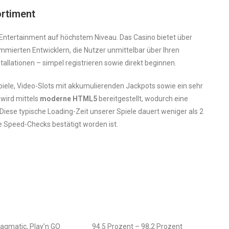
ortiment
-Entertainment auf höchstem Niveau. Das Casino bietet über
mmierten Entwicklern, die Nutzer unmittelbar über Ihren
tallationen – simpel registrieren sowie direkt beginnen.
iele, Video-Slots mit akkumulierenden Jackpots sowie ein sehr
 wird mittels
moderne HTML5
bereitgestellt, wodurch eine
 Diese typische Loading-Zeit unserer Spiele dauert weniger als 2
ge Speed-Checks bestätigt worden ist.
agmatic, Play’n GO
94.5 Prozent – 98,2 Prozent