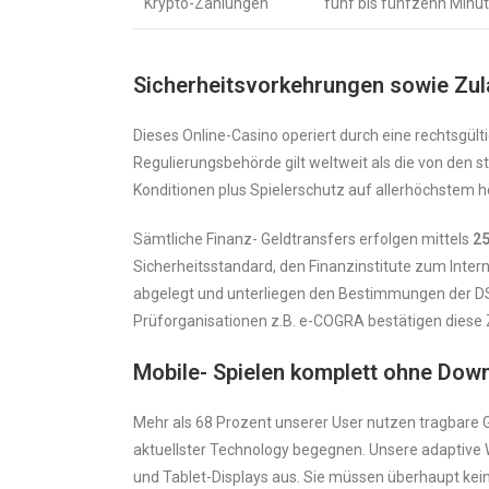
Krypto-Zahlungen
fünf bis fünfzehn Minu
Sicherheitsvorkehrungen sowie Zu
Dieses Online-Casino operiert durch eine rechtsgü
Regulierungsbehörde gilt weltweit als die von den s
Konditionen plus Spielerschutz auf allerhöchstem 
Sämtliche Finanz- Geldtransfers erfolgen mittels
25
Sicherheitsstandard, den Finanzinstitute zum Inte
abgelegt und unterliegen den Bestimmungen der D
Prüforganisationen z.B. e-COGRA bestätigen diese
Mobile- Spielen komplett ohne Dow
Mehr als 68 Prozent unserer User nutzen tragbare 
aktuellster Technology begegnen. Unsere adaptive 
und Tablet-Displays aus. Sie müssen überhaupt kein