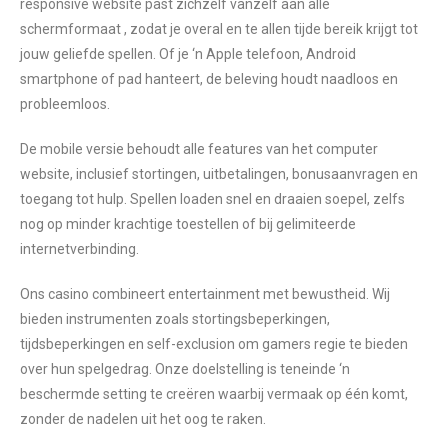
responsive website past zichzelf vanzelf aan alle
schermformaat , zodat je overal en te allen tijde bereik krijgt tot
jouw geliefde spellen. Of je ‘n Apple telefoon, Android
smartphone of pad hanteert, de beleving houdt naadloos en
probleemloos.
De mobile versie behoudt alle features van het computer
website, inclusief stortingen, uitbetalingen, bonusaanvragen en
toegang tot hulp. Spellen loaden snel en draaien soepel, zelfs
nog op minder krachtige toestellen of bij gelimiteerde
internetverbinding.
Ons casino combineert entertainment met bewustheid. Wij
bieden instrumenten zoals stortingsbeperkingen,
tijdsbeperkingen en self-exclusion om gamers regie te bieden
over hun spelgedrag. Onze doelstelling is teneinde ‘n
beschermde setting te creëren waarbij vermaak op één komt,
zonder de nadelen uit het oog te raken.