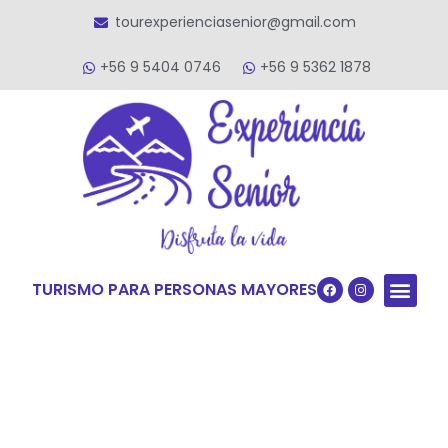
tourexperienciasenior@gmail.com
+56 9 5404 0746
+56 9 5362 1878
TURISMO PARA PERSONAS MAYORES
Quiénes S
VACACIONES TERCERA ED
VIAJES PARA