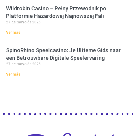
Wildrobin Casino – Pełny Przewodnik po
Platformie Hazardowej Najnowszej Fali
27 de mayo de 2026
Ver más
SpinoRhino Speelcasino: Je Ultieme Gids naar
een Betrouwbare Digitale Speelervaring
27 de mayo de 2026
Ver más