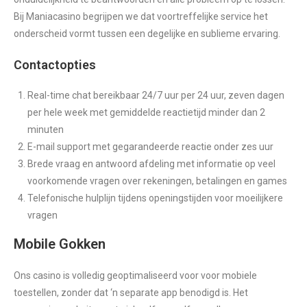
Bij Maniacasino begrijpen we dat voortreffelijke service het
onderscheid vormt tussen een degelijke en sublieme ervaring.
Contactopties
Real-time chat bereikbaar 24/7 uur per 24 uur, zeven dagen
per hele week met gemiddelde reactietijd minder dan 2
minuten
E-mail support met gegarandeerde reactie onder zes uur
Brede vraag en antwoord afdeling met informatie op veel
voorkomende vragen over rekeningen, betalingen en games
Telefonische hulplijn tijdens openingstijden voor moeilijkere
vragen
Mobile Gokken
Ons casino is volledig geoptimaliseerd voor voor mobiele
toestellen, zonder dat ‘n separate app benodigd is. Het