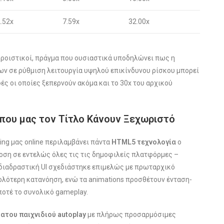
.52x
7.59x
32.00x
θροιστικοί, πράγμα που ουσιαστικά υποδηλώνει πως η
 σε ρύθμιση λειτουργία υψηλού επικίνδυνου ρίσκου μπορεί
ς οι οποίες ξεπερνούν ακόμα και το 30x του αρχικού
που μας τον Τίτλο Κάνουν Ξεχωριστό
ng μας online περιλαμβάνει πάντα
HTML5 τεχνολογία
ο
ση σε εντελώς όλες τις τις δημοφιλείς πλατφόρμες –
ς διαδραστική UI σχεδιάστηκε επιμελώς με πρωταρχικό
ολότερη κατανόηση, ενώ τα animations προσθέτουν ένταση-
οτέ το συνολικό gameplay.
ατου παιχνιδιού autoplay
με πλήρως προσαρμόσιμες