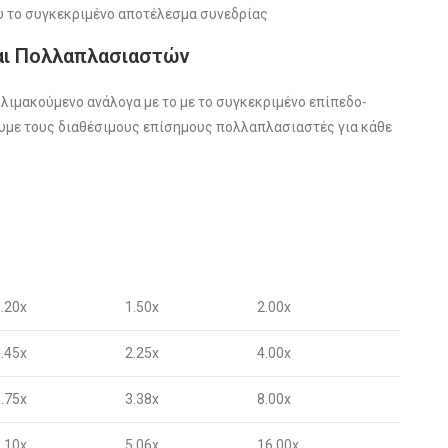
υ το συγκεκριμένο αποτέλεσμα συνεδρίας
αι Πολλαπλασιαστών
λιμακούμενο ανάλογα με το με το συγκεκριμένο επίπεδο-
υμε τους διαθέσιμους επίσημους πολλαπλασιαστές για κάθε
.20x
1.50x
2.00x
.45x
2.25x
4.00x
.75x
3.38x
8.00x
.10x
5.06x
16.00x