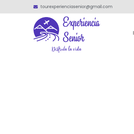
tourexperienciasenior@gmail.com