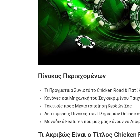
Πίνακας Περιεχομένων
Τι Πραγματικά Συνιστά το Chicken Road & Γιατί
Κανόνες και Μηχανική του Συγκεκριμένου Παι
Τακτικές προς Μεγιστοποίηση Κερδών Σας
Λεπτομερείς Πίνακες των Πληρωμών Online κ
Μοναδικά Features που μας μας κάνουν να Δια
Τι Ακριβώς Είναι ο Τίτλος Chicken