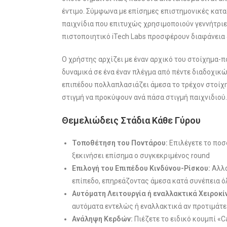
έντιμο. Σύμφωνα με επίσημες επιστημονικές κατ
παιχνίδια που επιτυχώς χρησιμοποιούν γεννήτρι
πιστοποιητικό iTech Labs προσφέρουν διαφάνεια 
Ο χρήστης αρχίζει με έναν αρχικό του στοίχημα-π
δυναμικά σε ένα έναν πλέγμα από πέντε διαδοχικ
επιπέδου πολλαπλασιάζει άμεσα το τρέχον στοίχ
στιγμή να προκύψουν ανά πάσα στιγμή παιχνιδιού.
Θεμελιώδεις Στάδια Κάθε Γύρου
Τοποθέτηση του Ποντάρου:
Επιλέγετε το ποσό
ξεκινήσει επίσημα ο συγκεκριμένος round
Επιλογή του Επιπέδου Κινδύνου-Ρίσκου:
Αλλά
επίπεδο, επηρεάζοντας άμεσα κατά συνέπεια 
Αυτόματη Λειτουργία ή εναλλακτικά Χειροκί
αυτόματα εντελώς ή εναλλακτικά αν προτιμάτε 
Ανάληψη Κερδών:
Πιέζετε το ειδικό κουμπί «C