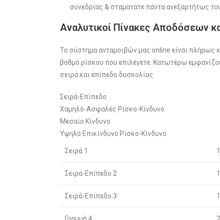
συνεδρίας & σταματάτε πάντα ανεξαρτήτως το
Αναλυτικοί Πίνακες Αποδόσεων κ
Το σύστημα ανταμοιβών μας online είναι πλήρως κ
βαθμό ρίσκου που επιλέγετε. Κατωτέρω εμφανίζο
σειρά και επίπεδο δυσκολίας:
Σειρά-Επίπεδο
Χαμηλό-Ασφαλές Ρίσκο-Κίνδυνο
Μεσαίο Κίνδυνο
Υψηλό Επικίνδυνο Ρίσκο-Κίνδυνο
Σειρά 1
1
Σειρά-Επίπεδο 2
1
Σειρά-Επίπεδο 3
1
Γραμμή 4
2