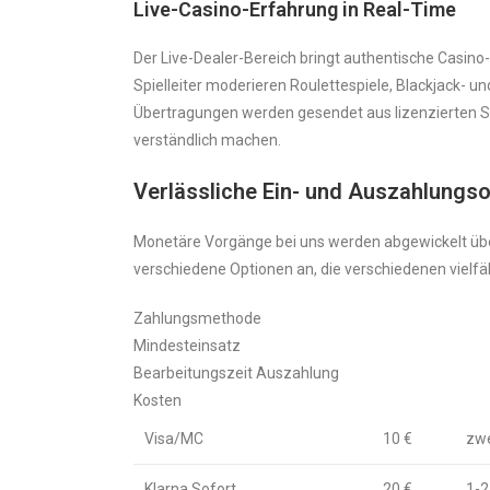
Live-Casino-Erfahrung in Real-Time
Der Live-Dealer-Bereich bringt authentische Casino
Spielleiter moderieren Roulettespiele, Blackjack- und
Übertragungen werden gesendet aus lizenzierten St
verständlich machen.
Verlässliche Ein- und Auszahlungs
Monetäre Vorgänge bei uns werden abgewickelt übe
verschiedene Optionen an, die verschiedenen vielfäl
Zahlungsmethode
Mindesteinsatz
Bearbeitungszeit Auszahlung
Kosten
Visa/MC
10 €
zwe
Klarna Sofort
20 €
1-2