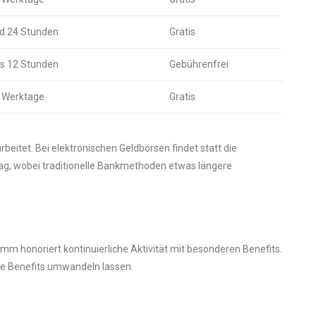
d 24 Stunden
Gratis
is 12 Stunden
Gebührenfrei
 Werktage
Gratis
itet. Bei elektronischen Geldbörsen findet statt die
ag, wobei traditionelle Bankmethoden etwas längere
o
mm honoriert kontinuierliche Aktivität mit besonderen Benefits.
rse Benefits umwandeln lassen.