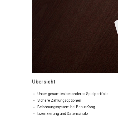
Übersicht
Unser gesamtes besonderes Spielportfolio
Sichere Zahlungsoptionen
Belohnungssystem bei BonusKong
Lizenzierung und Datenschutz