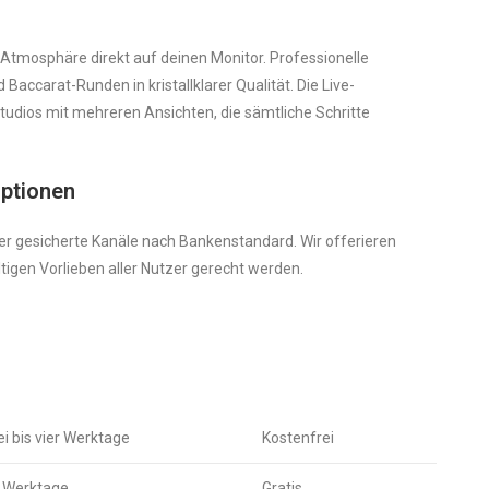
-Atmosphäre direkt auf deinen Monitor. Professionelle
 Baccarat-Runden in kristallklarer Qualität. Die Live-
udios mit mehreren Ansichten, die sämtliche Schritte
optionen
r gesicherte Kanäle nach Bankenstandard. Wir offerieren
tigen Vorlieben aller Nutzer gerecht werden.
i bis vier Werktage
Kostenfrei
 Werktage
Gratis