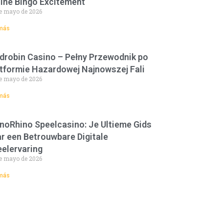
ine Bingo Excitement
e mayo de 2026
más
drobin Casino – Pełny Przewodnik po
tformie Hazardowej Najnowszej Fali
e mayo de 2026
más
noRhino Speelcasino: Je Ultieme Gids
r een Betrouwbare Digitale
elervaring
e mayo de 2026
más