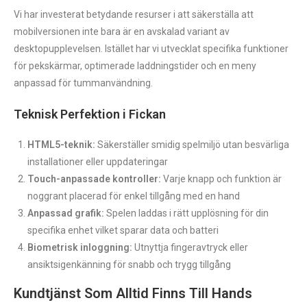
Vi har investerat betydande resurser i att säkerställa att
mobilversionen inte bara är en avskalad variant av
desktopupplevelsen. Istället har vi utvecklat specifika funktioner
för pekskärmar, optimerade laddningstider och en meny
anpassad för tummanvändning.
Teknisk Perfektion i Fickan
HTML5-teknik:
Säkerställer smidig spelmiljö utan besvärliga
installationer eller uppdateringar
Touch-anpassade kontroller:
Varje knapp och funktion är
noggrant placerad för enkel tillgång med en hand
Anpassad grafik:
Spelen laddas i rätt upplösning för din
specifika enhet vilket sparar data och batteri
Biometrisk inloggning:
Utnyttja fingeravtryck eller
ansiktsigenkänning för snabb och trygg tillgång
Kundtjänst Som Alltid Finns Till Hands