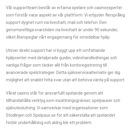
Vår supportteam består av erfarna spelare och casinoexperter
som förstår varje aspekt av vår plattform. Vi erbjuder flerspråkig
support dygnet runt via livechatt, mail och telefon. Den
genomsnittliga svarstiden via livechatt är under 90 sekunder,
vilket återspeglar vårt engagemang för omedelbar hjälp.
Utöver direkt support har vi byggt upp ett omfattande
hjälpcenter med detaljerade guider, videohandledningar och
vanliga frågor som täcker allt från kontoregistrering till
avancerade spelstrategier. Detta självservicealternativ ger dig
möjlighet att snabbt hitta svar utan att behöva vänta på support.
Vårat casino står för ansvarfullt spelande genom att
tillhandahålla verktyg som insättningsgränser, spelpauser och
självuteslutning. Vi samverkar med organisationer som
Stödlinjen och Spelpaus.se för att säkerställa att spelandet
förblir underhållning och aldrig blir ett problem.