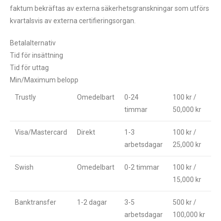
faktum bekräftas av externa säkerhetsgranskningar som utförs
kvartalsvis av externa certifieringsorgan.
Betalalternativ
Tid för insättning
Tid för uttag
Min/Maximum belopp
Trustly
Omedelbart
0-24
100 kr /
timmar
50,000 kr
Visa/Mastercard
Direkt
1-3
100 kr /
arbetsdagar
25,000 kr
Swish
Omedelbart
0-2 timmar
100 kr /
15,000 kr
Banktransfer
1-2 dagar
3-5
500 kr /
arbetsdagar
100,000 kr