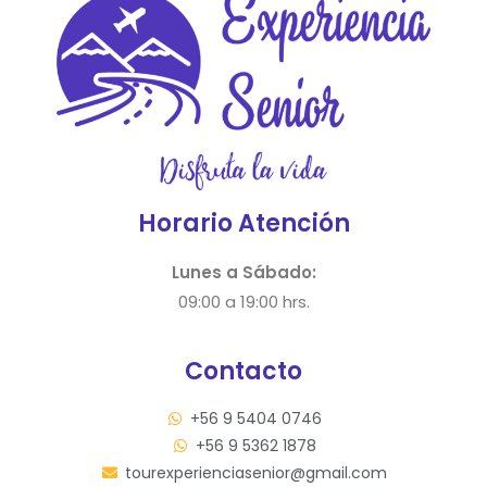
Horario Atención
Lunes a Sábado:
09:00 a 19:00 hrs.
Contacto
+56 9 5404 0746
+56 9 5362 1878
tourexperienciasenior@gmail.com