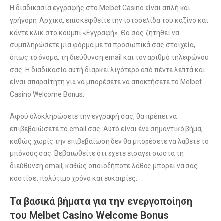
Η διαδικασία εγγραφής στο Melbet Casino είναι απλή και
γρήγορη. Αρχικά, επισκεφθείτε την ιστοσελίδα του καζίνο και
κάντε κλικ στο κουμπί «Εγγραφή». Θα σας ζητηθεί να
συμπληρώσετε μια φόρμα με τα προσωπικά σας στοιχεία,
όπως το όνομα, τη διεύθυνση email και τον αριθμό τηλεφώνου
σας. Η διαδικασία αυτή διαρκεί λιγότερο από πέντε λεπτά και
είναι απαραίτητη για να μπορέσετε να αποκτήσετε το Melbet
Casino Welcome Bonus.
Αφού ολοκληρώσετε την εγγραφή σας, θα πρέπει να
επιβεβαιώσετε το email σας. Αυτό είναι ένα σημαντικό βήμα,
καθώς χωρίς την επιβεβαίωση δεν θα μπορέσετε να λάβετε το
μπόνους σας. Βεβαιωθείτε ότι έχετε εισάγει σωστά τη
διεύθυνση email, καθώς οποιοδήποτε λάθος μπορεί να σας
κοστίσει πολύτιμο χρόνο και ευκαιρίες.
Τα βασικά βήματα για την ενεργοποίηση
του Melbet Casino Welcome Bonus