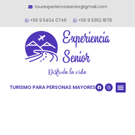
tourexperienciasenior@gmail.com
+56 9 5404 0746
+56 9 5362 1878
TURISMO PARA PERSONAS MAYORES
Quiénes S
VACACIONES TERCERA ED
VIAJES PARA