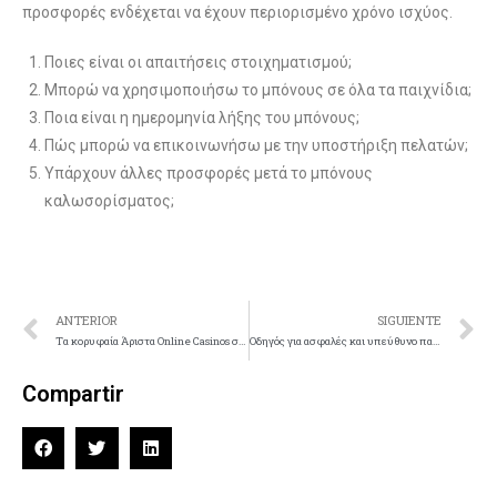
προσφορές ενδέχεται να έχουν περιορισμένο χρόνο ισχύος.
Ποιες είναι οι απαιτήσεις στοιχηματισμού;
Μπορώ να χρησιμοποιήσω το μπόνους σε όλα τα παιχνίδια;
Ποια είναι η ημερομηνία λήξης του μπόνους;
Πώς μπορώ να επικοινωνήσω με την υποστήριξη πελατών;
Υπάρχουν άλλες προσφορές μετά το μπόνους
καλωσορίσματος;
ANTERIOR
SIGUIENTE
Τα κορυφαία Άριστα Online Casinos στην Ελληνική επικράτεια
Οδηγός για ασφαλές και υπεύθυνο παιχνίδι στο Bet Moosh
Compartir