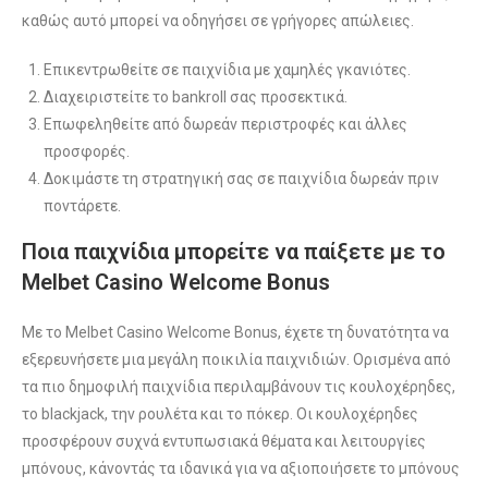
καθώς αυτό μπορεί να οδηγήσει σε γρήγορες απώλειες.
Επικεντρωθείτε σε παιχνίδια με χαμηλές γκανιότες.
Διαχειριστείτε το bankroll σας προσεκτικά.
Επωφεληθείτε από δωρεάν περιστροφές και άλλες
προσφορές.
Δοκιμάστε τη στρατηγική σας σε παιχνίδια δωρεάν πριν
ποντάρετε.
Ποια παιχνίδια μπορείτε να παίξετε με το
Melbet Casino Welcome Bonus
Με το Melbet Casino Welcome Bonus, έχετε τη δυνατότητα να
εξερευνήσετε μια μεγάλη ποικιλία παιχνιδιών. Ορισμένα από
τα πιο δημοφιλή παιχνίδια περιλαμβάνουν τις κουλοχέρηδες,
το blackjack, την ρουλέτα και το πόκερ. Οι κουλοχέρηδες
προσφέρουν συχνά εντυπωσιακά θέματα και λειτουργίες
μπόνους, κάνοντάς τα ιδανικά για να αξιοποιήσετε το μπόνους