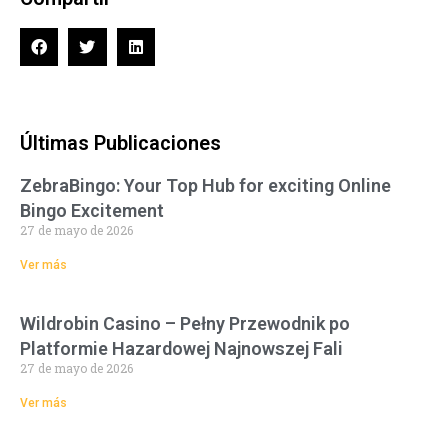
Últimas Publicaciones
ZebraBingo: Your Top Hub for exciting Online
Bingo Excitement
27 de mayo de 2026
Ver más
Wildrobin Casino – Pełny Przewodnik po
Platformie Hazardowej Najnowszej Fali
27 de mayo de 2026
Ver más