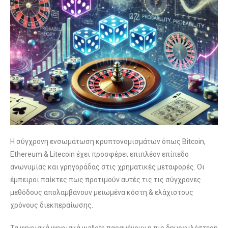
Η σύγχρονη ενσωμάτωση κρυπτονομισμάτων όπως Bitcoin,
Ethereum & Litecoin έχει προσφέρει επιπλέον επίπεδο
ανωνυμίας και γρηγοράδας στις χρηματικές μεταφορές. Οι
έμπειροι παίκτες πως προτιμούν αυτές τις τις σύγχρονες
μεθόδους απολαμβάνουν μειωμένα κόστη & ελάχιστους
χρόνους διεκπεραίωσης.