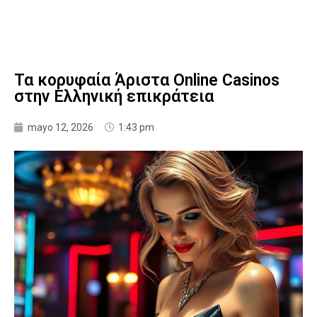
Τα κορυφαία Άριστα Online Casinos
στην Ελληνική επικράτεια
mayo 12, 2026
1:43 pm