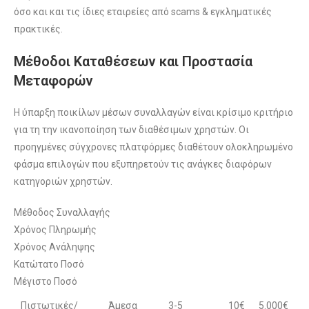
όσο και και τις ίδιες εταιρείες από scams & εγκληματικές
πρακτικές.
Μέθοδοι Καταθέσεων και Προστασία
Μεταφορών
Η ύπαρξη ποικίλων μέσων συναλλαγών είναι κρίσιμο κριτήριο
για τη την ικανοποίηση των διαθέσιμων χρηστών. Οι
προηγμένες σύγχρονες πλατφόρμες διαθέτουν ολοκληρωμένο
φάσμα επιλογών που εξυπηρετούν τις ανάγκες διαφόρων
κατηγοριών χρηστών.
Μέθοδος Συναλλαγής
Χρόνος Πληρωμής
Χρόνος Ανάληψης
Κατώτατο Ποσό
Μέγιστο Ποσό
Πιστωτικές/
Άμεσα
3-5
10€
5.000€