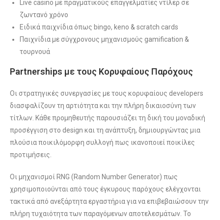
Live casino με πραγματικούς επαγγελματίες ντίλερ σε
ζωντανό χρόνο
Ειδικά παιχνίδια όπως bingo, keno & scratch cards
Παιχνίδια με σύγχρονους μηχανισμούς gamification &
τουρνουά
Partnerships με τους Κορυφαίους Παρόχους
Οι στρατηγικές συνεργασίες με τους κορυφαίους developers
διασφαλίζουν τη αρτιότητα και την πλήρη δικαιοσύνη των
τίτλων. Κάθε προμηθευτής παρουσιάζει τη δική του μοναδική
προσέγγιση στο design και τη ανάπτυξη, δημιουργώντας μια
πλούσια ποικιλόμορφη συλλογή πως ικανοποιεί ποικίλες
προτιμήσεις.
Οι μηχανισμοί RNG (Random Number Generator) πως
χρησιμοποιούνται από τους έγκυρους παρόχους ελέγχονται
τακτικά από ανεξάρτητα εργαστήρια για να επιβεβαιώσουν την
πλήρη τυχαιότητα των παραγόμενων αποτελεσμάτων. Το