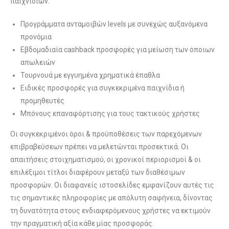
παιχνιδιών.
Προγράμματα ανταμοιβών levels με συνεχώς αυξανόμενα
προνόμια
Εβδομαδιαία cashback προσφορές για μείωση των όποιων
απωλειών
Τουρνουά με εγγυημένα χρηματικά έπαθλα
Ειδικές προσφορές για συγκεκριμένα παιχνίδια ή
προμηθευτές
Μπόνους επαναφόρτισης για τους τακτικούς χρήστες
Οι συγκεκριμένοι όροι & προϋποθέσεις των παρεχόμενων
επιβραβεύσεων πρέπει να μελετώνται προσεκτικά. Οι
απαιτήσεις στοιχηματισμού, οι χρονικοί περιορισμοί & οι
επιλέξιμοι τίτλοι διαφέρουν μεταξύ των διαθέσιμων
προσφορών. Οι διαφανείς ιστοσελίδες εμφανίζουν αυτές τις
τις σημαντικές πληροφορίες με απόλυτη σαφήνεια, δίνοντας
τη δυνατότητα στους ενδιαφερόμενους χρήστες να εκτιμούν
την πραγματική αξία κάθε μίας προσφοράς.