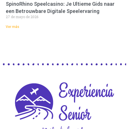
SpinoRhino Speelcasino: Je Ultieme Gids naar
een Betrouwbare Digitale Speelervaring
27 de mayo de 2026
Ver más