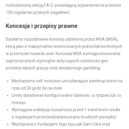
rozbudowaną sekcję F.A.Q. posiadającą wyjaśnienia na przeszło
150 regularnie pytanych zagadnień.
Koncesja i przepisy prawne
Działamy na podstawie koncesji udzielonej przez MGA (MGA),
którą jako z maksymalnie renomowanych jednostek kontrolnych
w przemyśle hazardu web. Koncesja MGA wymaga stosowania
rygorystycznych wymogów dotyczących uczciwości gier,
protekcji danych graczy oraz świadomego gambling.
Mechanizmy self-exclusion umożliwiające zamknąć konto na
czas od 24 godz do na stałe
Limity doładowań konfigurowalne dziennie, co tydzień lub co
miesiąc
Wymagana walidacja tożsamości przed 1 transferem wedle
z regulacjami przeciwdziałania praniu brudnych pieniędzy
Współpraca z fundacjami tego typu jak Gam Care oraz