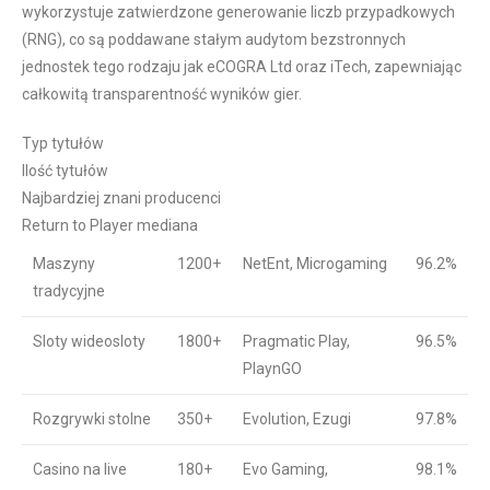
wykorzystuje zatwierdzone generowanie liczb przypadkowych
(RNG), co są poddawane stałym audytom bezstronnych
jednostek tego rodzaju jak eCOGRA Ltd oraz iTech, zapewniając
całkowitą transparentność wyników gier.
Typ tytułów
Ilość tytułów
Najbardziej znani producenci
Return to Player mediana
Maszyny
1200+
NetEnt, Microgaming
96.2%
tradycyjne
Sloty wideosloty
1800+
Pragmatic Play,
96.5%
PlaynGO
Rozgrywki stolne
350+
Evolution, Ezugi
97.8%
Casino na live
180+
Evo Gaming,
98.1%