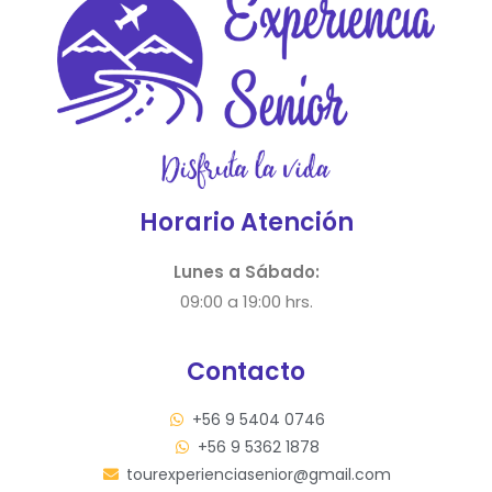
Horario Atención
Lunes a Sábado:
09:00 a 19:00 hrs.
Contacto
+56 9 5404 0746
+56 9 5362 1878
tourexperienciasenior@gmail.com