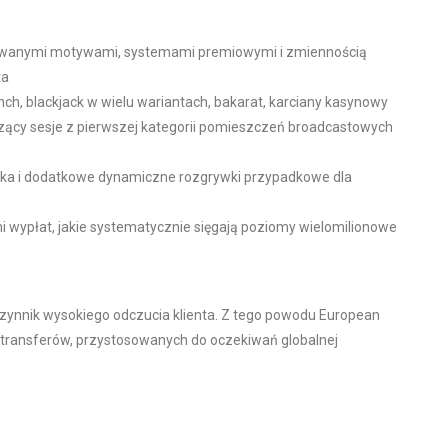
cowanymi motywami, systemami premiowymi i zmiennością
ta
ench, blackjack w wielu wariantach, bakarat, karciany kasynowy
zący sesje z pierwszej kategorii pomieszczeń broadcastowych
eryjka i dodatkowe dynamiczne rozgrywki przypadkowe dla
mi wypłat, jakie systematycznie sięgają poziomy wielomilionowe
zynnik wysokiego odczucia klienta. Z tego powodu European
 transferów, przystosowanych do oczekiwań globalnej