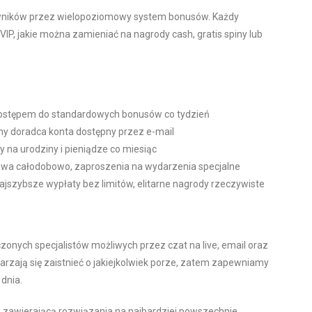
wników przez wielopoziomowy system bonusów. Każdy
IP, jakie można zamieniać na nagrody cash, gratis spiny lub
dostępem do standardowych bonusów co tydzień
lny doradca konta dostępny przez e-mail
y na urodziny i pieniądze co miesiąc
iwa całodobowo, zaproszenia na wydarzenia specjalne
jszybsze wypłaty bez limitów, elitarne nagrody rzeczywiste
nych specjalistów możliwych przez czat na live, email oraz
arzają się zaistnieć o jakiejkolwiek porze, zatem zapewniamy
dnia.
zawierającą rozwiązania na najbardziej powszechnie