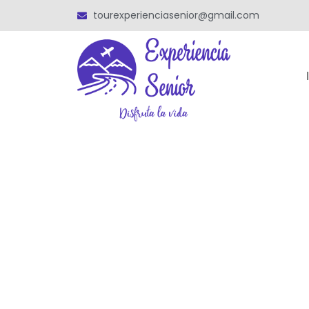
tourexperienciasenior@gmail.com