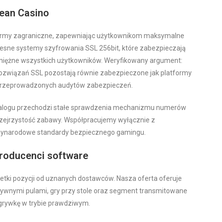
pean Casino
 normy zagraniczne, zapewniając użytkownikom maksymalne
sne systemy szyfrowania SSL 256bit, które zabezpieczają
ieniężne wszystkich użytkowników. Weryfikowany argument:
ozwiązań SSL pozostają równie zabezpieczone jak platformy
rzeprowadzonych audytów zabezpieczeń.
talogu przechodzi stałe sprawdzenia mechanizmu numerów
rzejrzystość zabawy. Współpracujemy wyłącznie z
ędzynarodowe standardy bezpiecznego gamingu.
producenci software
setki pozycji od uznanych dostawców. Nasza oferta oferuje
sywnymi pulami, gry przy stole oraz segment transmitowane
grywkę w trybie prawdziwym.