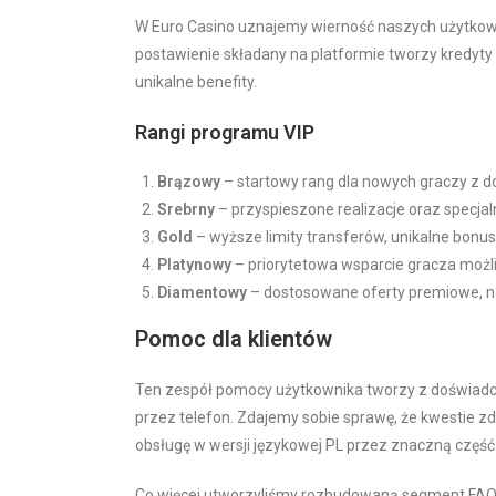
W Euro Casino uznajemy wierność naszych użytko
postawienie składany na platformie tworzy kredyty V
unikalne benefity.
Rangi programu VIP
Brązowy
– startowy rang dla nowych graczy z 
Srebrny
– przyspieszone realizacje oraz specja
Gold
– wyższe limity transferów, unikalne bonus
Platynowy
– priorytetowa wsparcie gracza możl
Diamentowy
– dostosowane oferty premiowe, na
Pomoc dla klientów
Ten zespół pomocy użytkownika tworzy z doświadczo
przez telefon. Zdajemy sobie sprawę, że kwestie zd
obsługę w wersji językowej PL przez znaczną część 
Co więcej utworzyliśmy rozbudowaną segment FAQ 