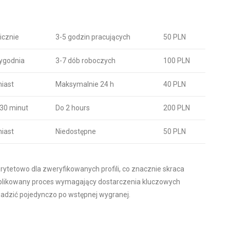
icznie
3-5 godzin pracujących
50 PLN
tygodnia
3-7 dób roboczych
100 PLN
iast
Maksymalnie 24 h
40 PLN
 30 minut
Do 2 hours
200 PLN
iast
Niedostępne
50 PLN
rytetowo dla zweryfikowanych profili, co znacznie skraca
mplikowany proces wymagający dostarczenia kluczowych
adzić pojedynczo po wstępnej wygranej.