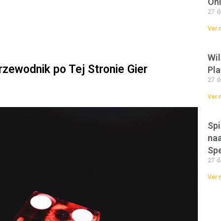
Onl
27 d
Ver 
Wil
zewodnik po Tej Stronie Gier
Pla
27 d
Ver 
Spi
naa
Spe
27 d
Ver 