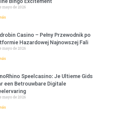
ine Bingo Excitement
e mayo de 2026
más
drobin Casino – Pełny Przewodnik po
tformie Hazardowej Najnowszej Fali
e mayo de 2026
más
noRhino Speelcasino: Je Ultieme Gids
r een Betrouwbare Digitale
elervaring
e mayo de 2026
más