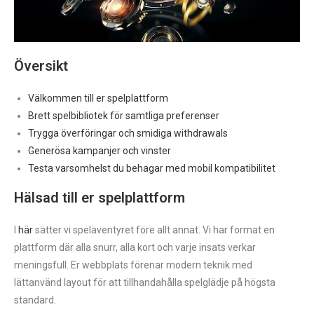
Översikt
Välkommen till er spelplattform
Brett spelbibliotek för samtliga preferenser
Trygga överföringar och smidiga withdrawals
Generösa kampanjer och vinster
Testa varsomhelst du behagar med mobil kompatibilitet
Hälsad till er spelplattform
I
här
sätter vi speläventyret före allt annat. Vi har format en
plattform där alla snurr, alla kort och varje insats verkar
meningsfull. Er webbplats förenar modern teknik med
lättanvänd layout för att tillhandahålla spelglädje på högsta
standard.