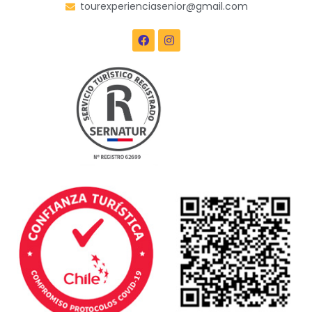
tourexperienciasenior@gmail.com