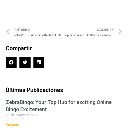
ANTERIOR
SIGUIENTE
NitroWin – Fullständig Guide till Ditt nya Nya Favoritcasino Online
VipLuck Casino – Platforma Hazardowa Nowej Klasy przeznaczona dla Zaawansowanych Entuzjastów
Compartir
Últimas Publicaciones
ZebraBingo: Your Top Hub for exciting Online
Bingo Excitement
27 de mayo de 2026
Ver más