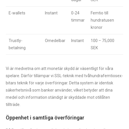
E-wallets
Instant
0-24
Femtio till
timmar
hundratusen
kronor
Trustly-
Omedelbar
Instant
100 – 75,000
betalning
SEK
Vi är medvetna om att monetär skydd är väsentligt för våra
spelare. Därför tillämpar vi SSL-teknik med tvåhundrafemtiosex-
bitars teknik för varje överföringar. Detta system är identisk
säkerhetsnivå som banker använder, vilket betyder att dina
medel och information ständigt är skyddade mot otillåten
tillträde.
Öppenhet i samtliga överföringar