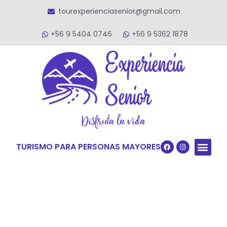
tourexperienciasenior@gmail.com
+56 9 5404 0746
+56 9 5362 1878
TURISMO PARA PERSONAS MAYORES
Quiénes S
VACACIONES TERCERA ED
VIAJES PARA