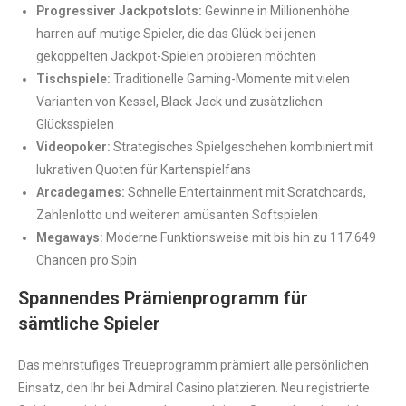
Progressiver Jackpotslots:
Gewinne in Millionenhöhe
harren auf mutige Spieler, die das Glück bei jenen
gekoppelten Jackpot-Spielen probieren möchten
Tischspiele:
Traditionelle Gaming-Momente mit vielen
Varianten von Kessel, Black Jack und zusätzlichen
Glücksspielen
Videopoker:
Strategisches Spielgeschehen kombiniert mit
lukrativen Quoten für Kartenspielfans
Arcadegames:
Schnelle Entertainment mit Scratchcards,
Zahlenlotto und weiteren amüsanten Softspielen
Megaways:
Moderne Funktionsweise mit bis hin zu 117.649
Chancen pro Spin
Spannendes Prämienprogramm für
sämtliche Spieler
Das mehrstufiges Treueprogramm prämiert alle persönlichen
Einsatz, den Ihr bei Admiral Casino platzieren. Neu registrierte