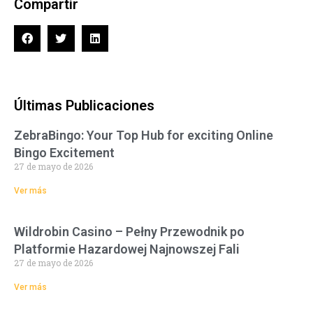
Compartir
Últimas Publicaciones
ZebraBingo: Your Top Hub for exciting Online
Bingo Excitement
27 de mayo de 2026
Ver más
Wildrobin Casino – Pełny Przewodnik po
Platformie Hazardowej Najnowszej Fali
27 de mayo de 2026
Ver más