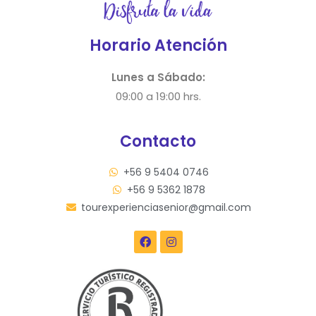
Horario Atención
Lunes a Sábado:
09:00 a 19:00 hrs.
Contacto
+56 9 5404 0746
+56 9 5362 1878
tourexperienciasenior@gmail.com