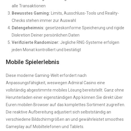
alle Transaktionen
Bewusstes Gaming:
Limits, Ausschluss-Tools und Reality-
Checks stehen immer zur Auswahl
Datengeheimnis:
gesetzeskonforme Speicherung und rigide
Diskretion Deiner persönlichen Daten
Verifizierte Randomizer:
Jegliche RNG-Systeme erfolgen
jeden Monat kontrolliert und bestätigt
Mobile Spielerlebnis
Diese moderne Gaming-Welt erfordert nach
Anpassungsfähigkeit, weswegen Admiral Casino eine
vollständig abgestimmte mobiles Lösung bereitstellt. Ganz ohne
Herunterladen einer eigenständigen App können Sie direkt über
Euren mobilen Browser auf das komplettes Sortiment zugreifen.
Die reaktive Aufbereitung adjustiert sich selbstständig an
verschiedene Bildschirmgrößen an und gewährleistet smoothes
Gameplay auf Mobiltelefonen und Tablets.