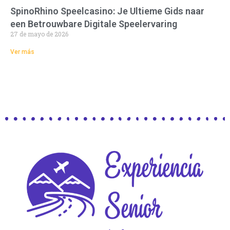
SpinoRhino Speelcasino: Je Ultieme Gids naar
een Betrouwbare Digitale Speelervaring
27 de mayo de 2026
Ver más