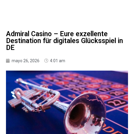
Admiral Casino – Eure exzellente
Destination für digitales Glücksspiel in
DE
mayo 26, 2026
4:01 am