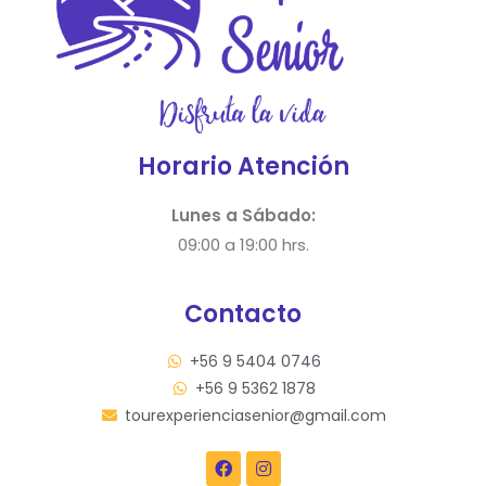
Horario Atención
Lunes a Sábado:
09:00 a 19:00 hrs.
Contacto
+56 9 5404 0746
+56 9 5362 1878
tourexperienciasenior@gmail.com