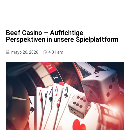
Beef Casino – Aufrichtige
Perspektiven in unsere Spielplattform
mayo 26, 2026
4:01 am