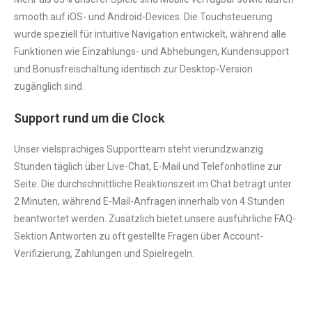
smooth auf iOS- und Android-Devices. Die Touchsteuerung
wurde speziell für intuitive Navigation entwickelt, während alle
Funktionen wie Einzahlungs- und Abhebungen, Kundensupport
und Bonusfreischaltung identisch zur Desktop-Version
zugänglich sind.
Support rund um die Clock
Unser vielsprachiges Supportteam steht vierundzwanzig
Stunden täglich über Live-Chat, E-Mail und Telefonhotline zur
Seite. Die durchschnittliche Reaktionszeit im Chat beträgt unter
2 Minuten, während E-Mail-Anfragen innerhalb von 4 Stunden
beantwortet werden. Zusätzlich bietet unsere ausführliche FAQ-
Sektion Antworten zu oft gestellte Fragen über Account-
Verifizierung, Zahlungen und Spielregeln.