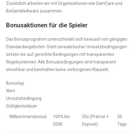
Zusätzlich arbeiten wir mit Organisationen wie GamCare und
BeGambleAware zusammen.
Bonusaktionen für die Spieler
Das Bonusprogramm unterscheidet sich bewusst von gängigen
Standardangeboten. Statt unrealistischer Umsatzbedingungen
setzen wir auf gerechte Bedingungen mit transparenten
Regelsystemen. Alle Bonusbedingungen sind transparent
einsehbar und beinhalten keine verborgenen Klauseln.
Bonustyp
Wert
Umsatzbedingung
Gültigkeitsdauer
Willkommensbonus
100% bis
35x (Prämie +
30
500€
Deposit)
Tage