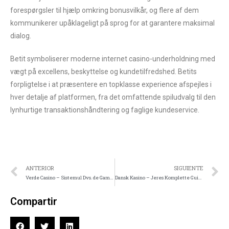
forespørgsler til hjælp omkring bonusvilkår, og flere af dem
kommunikerer upåklageligt på sprog for at garantere maksimal
dialog.
Betit symboliserer moderne internet casino-underholdning med
vægt på excellens, beskyttelse og kundetilfredshed. Betits
forpligtelse i at præsentere en topklasse experience afspejles i
hver detalje af platformen, fra det omfattende spiludvalg til den
lynhurtige transaktionshåndtering og faglige kundeservice.
ANTERIOR
SIGUIENTE
Verde Casino – Sistemul Dvs. de Gaming Superior pentru Trăiri Autentice de Cazinou
Dansk Kasino – Jeres Komplette Guide omkring Gaming-oplevelser på Højeste Niveau
Compartir