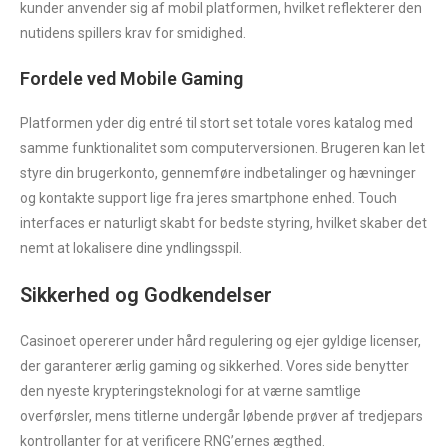
kunder anvender sig af mobil platformen, hvilket reflekterer den
nutidens spillers krav for smidighed.
Fordele ved Mobile Gaming
Platformen yder dig entré til stort set totale vores katalog med
samme funktionalitet som computerversionen. Brugeren kan let
styre din brugerkonto, gennemføre indbetalinger og hævninger
og kontakte support lige fra jeres smartphone enhed. Touch
interfaces er naturligt skabt for bedste styring, hvilket skaber det
nemt at lokalisere dine yndlingsspil.
Sikkerhed og Godkendelser
Casinoet opererer under hård regulering og ejer gyldige licenser,
der garanterer ærlig gaming og sikkerhed. Vores side benytter
den nyeste krypteringsteknologi for at værne samtlige
overførsler, mens titlerne undergår løbende prøver af tredjepars
kontrollanter for at verificere RNG’ernes ægthed.