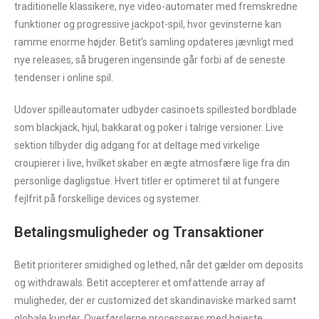
traditionelle klassikere, nye video-automater med fremskredne
funktioner og progressive jackpot-spil, hvor gevinsterne kan
ramme enorme højder. Betit’s samling opdateres jævnligt med
nye releases, så brugeren ingensinde går forbi af de seneste
tendenser i online spil.
Udover spilleautomater udbyder casinoets spillested bordblade
som blackjack, hjul, bakkarat og poker i talrige versioner. Live
sektion tilbyder dig adgang for at deltage med virkelige
croupierer i live, hvilket skaber en ægte atmosfære lige fra din
personlige dagligstue. Hvert titler er optimeret til at fungere
fejlfrit på forskellige devices og systemer.
Betalingsmuligheder og Transaktioner
Betit prioriterer smidighed og lethed, når det gælder om deposits
og withdrawals. Betit accepterer et omfattende array af
muligheder, der er customized det skandinaviske marked samt
globale kunder. Overførslerne processeres med højeste