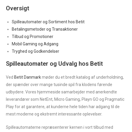
Oversigt
Spilleautomater og Sortiment hos Betit
Betalingsmetoder og Transaktioner
Tilbud og Promotioner
Mobil Gaming og Adgang
Tryghed og Godkendelser
Spilleautomater og Udvalg hos Betit
Ved
Betit Danmark
møder du et bredt katalog af underholdning,
der spænder over mange tusinde spil fra klodens førende
udbydere. Vores hjemmeside samarbejder med anerkendte
leverandører som NetEnt, Micro Gaming, Playn GO og Pragmatic
Play for at garantere, at kunderne hele tiden har adgang til de
mest moderne og ekstremt interessante oplevelser.
Spilleautomaterne repræsenterer kernen i vort tilbud med