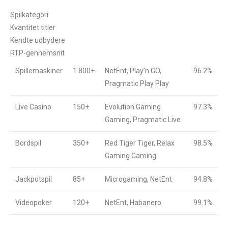
Spilkategori
Kvantitet titler
Kendte udbydere
RTP-gennemsnit
Spillemaskiner
1.800+
NetEnt, Play’n GO,
96.2%
Pragmatic Play Play
Live Casino
150+
Evolution Gaming
97.3%
Gaming, Pragmatic Live
Bordspil
350+
Red Tiger Tiger, Relax
98.5%
Gaming Gaming
Jackpotspil
85+
Microgaming, NetEnt
94.8%
Videopoker
120+
NetEnt, Habanero
99.1%