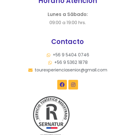
Horario Atención
Lunes a Sábado:
09:00 a 19:00 hrs.
Contacto
+56 9 5404 0746
+56 9 5362 1878
tourexperienciasenior@gmail.com