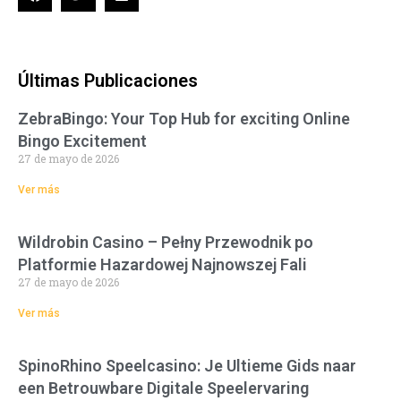
Últimas Publicaciones
ZebraBingo: Your Top Hub for exciting Online
Bingo Excitement
27 de mayo de 2026
Ver más
Wildrobin Casino – Pełny Przewodnik po
Platformie Hazardowej Najnowszej Fali
27 de mayo de 2026
Ver más
SpinoRhino Speelcasino: Je Ultieme Gids naar
een Betrouwbare Digitale Speelervaring