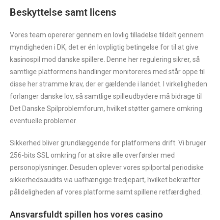
Beskyttelse samt licens
Vores team opererer gennem en lovlig tilladelse tildelt gennem
myndigheden i DK, det er én lovpligtig betingelse for til at give
kasinospil mod danske spillere. Denne her regulering sikrer, så
samtlige platformens handlinger monitoreres med står oppe til
disse her stramme krav, der er gældende i landet. I virkeligheden
forlanger danske lov, så samtlige spilleudbydere må bidrage til
Det Danske Spilproblemforum, hvilket støtter gamere omkring
eventuelle problemer.
Sikkerhed bliver grundlæggende for platformens drift. Vi bruger
256-bits SSL omkring for at sikre alle overførsler med
personoplysninger. Desuden oplever vores spilportal periodiske
sikkerhedsaudits via uafhængige tredjepart, hvilket bekræfter
pålideligheden af vores platforme samt spillene retfærdighed.
Ansvarsfuldt spillen hos vores casino