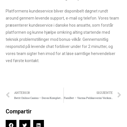
Platformens kundeservice bliver disponibelt døgnet rundt
around gennem levende support, e-mail og telefon. Vores team
præsenterer kundeservice i danske hos ansatte, som forstår
platformen og kunne hjælpe omkring alting startende med
teknisk problemstillinger mod bonus-vilkår. Gennemsnitlig
responstid på levende chat forbliver under for 2 minutter, og
vores team sigter hen imod for at løse samtlige henvendelser
ved første kontakt.
ANTERIOR
SIGUIENTE
Betit Online Casino – Deres Komplette Guidebog til Spil og Underholdning
FamBet – Varma Pelikaverisi Verkossa
Compartir