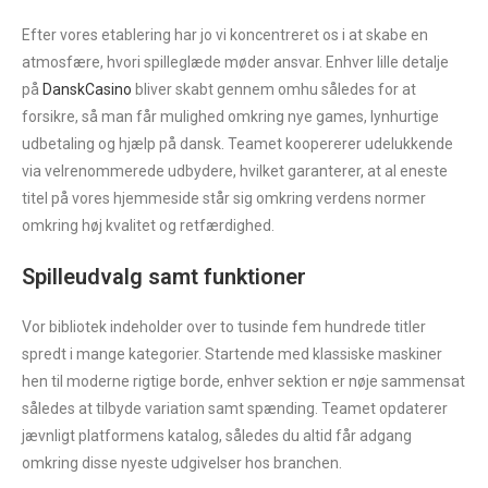
Efter vores etablering har jo vi koncentreret os i at skabe en
atmosfære, hvori spilleglæde møder ansvar. Enhver lille detalje
på
DanskCasino
bliver skabt gennem omhu således for at
forsikre, så man får mulighed omkring nye games, lynhurtige
udbetaling og hjælp på dansk. Teamet koopererer udelukkende
via velrenommerede udbydere, hvilket garanterer, at al eneste
titel på vores hjemmeside står sig omkring verdens normer
omkring høj kvalitet og retfærdighed.
Spilleudvalg samt funktioner
Vor bibliotek indeholder over to tusinde fem hundrede titler
spredt i mange kategorier. Startende med klassiske maskiner
hen til moderne rigtige borde, enhver sektion er nøje sammensat
således at tilbyde variation samt spænding. Teamet opdaterer
jævnligt platformens katalog, således du altid får adgang
omkring disse nyeste udgivelser hos branchen.