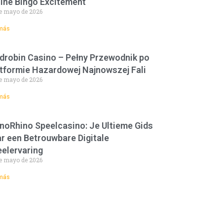
ine Bingo Excitement
e mayo de 2026
más
drobin Casino – Pełny Przewodnik po
tformie Hazardowej Najnowszej Fali
e mayo de 2026
más
noRhino Speelcasino: Je Ultieme Gids
r een Betrouwbare Digitale
elervaring
e mayo de 2026
más