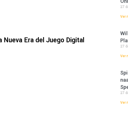
Onl
27 d
Ver 
Wil
a Nueva Era del Juego Digital
Pla
27 d
Ver 
Spi
naa
Spe
27 d
Ver 