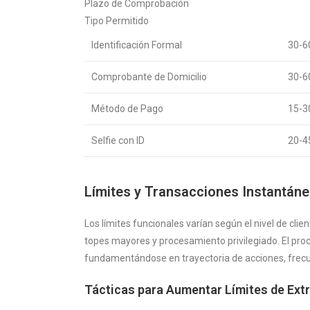
Plazo de Comprobación
Tipo Permitido
Identificación Formal
30-6
Comprobante de Domicilio
30-6
Método de Pago
15-3
Selfie con ID
20-4
Límites y Transacciones Instantán
Los límites funcionales varían según el nivel de clie
topes mayores y procesamiento privilegiado. El pr
fundamentándose en trayectoria de acciones, frecu
Tácticas para Aumentar Límites de Ext