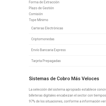
Forma de Extracción
Plazo de Gestión
Comisión
Tope Mínimo
Carteras Electrónicas
Criptomonedas
Envío Bancaria Express
Tarjeta Prepagadas
Sistemas de Cobro Más Veloces
La selección del sistema apropiado establece concre
billeteras digitales encabezan el sector con tiemp
97% de los situaciones, conforme a información verif