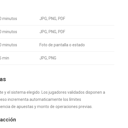
0 minutos
JPG, PNG, PDF
0 minutos
JPG, PNG, PDF
0 minutos
Foto de pantalla o estado
5 min
JPG, PNG
eas
nte y el sistema elegido. Los jugadores validados disponen a
oceso incrementa automaticamente los límites
encia de apuestas y monto de operaciones previas.
racción