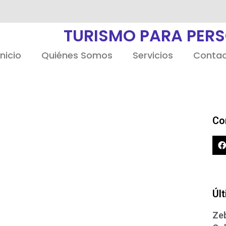
TURISMO PARA PER
Inicio
Quiénes Somos
Servicios
Conta
Co
Úl
Zeb