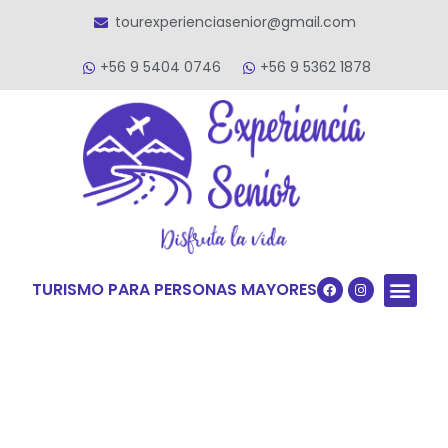
tourexperienciasenior@gmail.com
+56 9 5404 0746
+56 9 5362 1878
TURISMO PARA PERSONAS MAYORES
Quiénes S
VACACIONES TERCERA ED
VIAJES PARA