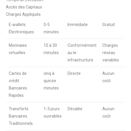
Accès des Capitaux
Charges Appliqués
E-wallets
0-5
Immédiate
Gratuit
Électroniques
minutes
Monnaies
10 à 30
Conformément
Charges
virtuelles
minutes
au le
réseau
infrastructure
variables
Cartes de
cinq à
Directe
Aucun
crédit
quinze
coût
Bancaires
minutes
Rapides
Transferts
1-3 jours
Décalée
Aucun
Bancaires
ouvrables
coût
Traditionnels