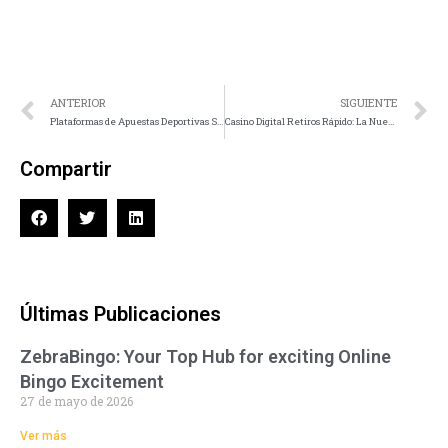
ANTERIOR
SIGUIENTE
Plataformas de Apuestas Deportivas Sin DNI: La Guía Definitiva para Participar con Máxima Privacidad
Casino Digital Retiros Rápido: La Nueva Era del Juego Digital
Compartir
Últimas Publicaciones
ZebraBingo: Your Top Hub for exciting Online
Bingo Excitement
27 de mayo de 2026
Ver más