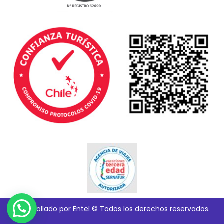
Desarrollado por Entel © Todos los derechos reservados.