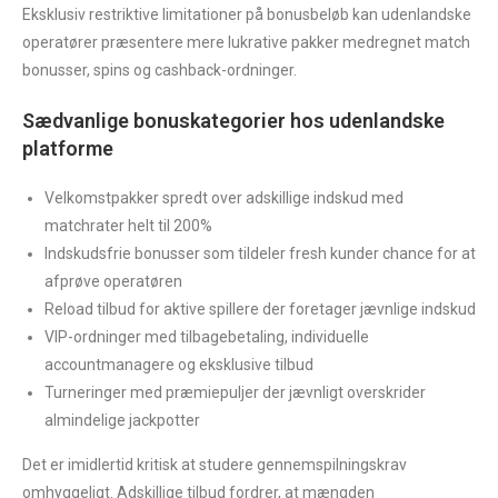
Eksklusiv restriktive limitationer på bonusbeløb kan udenlandske
operatører præsentere mere lukrative pakker medregnet match
bonusser, spins og cashback-ordninger.
Sædvanlige bonuskategorier hos udenlandske
platforme
Velkomstpakker spredt over adskillige indskud med
matchrater helt til 200%
Indskudsfrie bonusser som tildeler fresh kunder chance for at
afprøve operatøren
Reload tilbud for aktive spillere der foretager jævnlige indskud
VIP-ordninger med tilbagebetaling, individuelle
accountmanagere og eksklusive tilbud
Turneringer med præmiepuljer der jævnligt overskrider
almindelige jackpotter
Det er imidlertid kritisk at studere gennemspilningskrav
omhyggeligt. Adskillige tilbud fordrer, at mængden