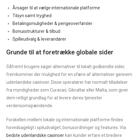
Årsager til at vælge internationale platforme
Tilsyn samt tryghed
Betalingsmuligheder & pengeoverførsler
Bonusstrukturer & tilbud
Spilleudvalg & leverandører
Grunde til at foretrække globale sider
Såfremt brugere søger alternativer til lokalt godkendte sider,
fremkommer der mulighed for en sfære af alternativer gennem
udenlandske casinoer. Disse operatører har normalt tilladelser
fra myndigheder som Curacao, Gibraltar eller Malta, som giver
dem retligt grundlag for at levere deres tjenester
verdensomspændende.
Forskellen mellem lokale og internationale platforme findes
hovedsageligt i spiludvalget, bonusordninger og features. Via
bedste udenlandske casinoer
kan kunder erfare et bredere