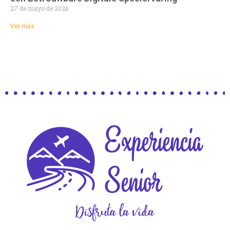
27 de mayo de 2026
Ver más