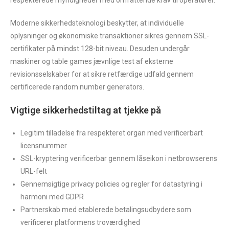
Moderne sikkerhedsteknologi beskytter, at individuelle
oplysninger og økonomiske transaktioner sikres gennem SSL-
certifikater på mindst 128-bit niveau. Desuden undergår
maskiner og table games jævnlige test af eksterne
revisionsselskaber for at sikre retfærdige udfald gennem
certificerede random number generators.
Vigtige sikkerhedstiltag at tjekke på
Legitim tilladelse fra respekteret organ med verificerbart
licensnummer
SSL-kryptering verificerbar gennem låseikon i netbrowserens
URL-felt
Gennemsigtige privacy policies og regler for datastyring i
harmoni med GDPR
Partnerskab med etablerede betalingsudbydere som
verificerer platformens troværdighed