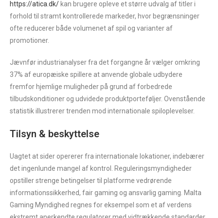
https://atica.dk/
kan brugere opleve et større udvalg af titler i
forhold til stramt kontrollerede markeder, hvor begrænsninger
ofte reducerer både volumenet af spil og varianter af
promotioner.
Jævnfør industrianalyser fra det forgangne år vælger omkring
37% af europæiske spillere at anvende globale udbydere
fremfor hjemlige muligheder på grund af forbedrede
tilbudskonditioner og udvidede produktporteføljer. Ovenstående
statistik illustrerer trenden mod internationale spiloplevelser.
Tilsyn & beskyttelse
Uagtet at sider opererer fra internationale lokationer, indebærer
det ingenlunde mangel af kontrol. Reguleringsmyndigheder
opstiller strenge betingelser til platforme vedrørende
informationssikkerhed, fair gaming og ansvarlig gaming. Malta
Gaming Myndighed regnes for eksempel som et af verdens
ekstremt anerkendte regulatorer med vidtrækkende standarder