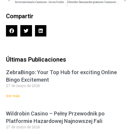
Internationale Casinoer: Jeres Guide til Gaming Uden for Danske Landegrænser
Udenfor Danmarks grænser Casinoer: Din Guide til Gaming Uden for Hjemlige Landegrænser
Compartir
Últimas Publicaciones
ZebraBingo: Your Top Hub for exciting Online
Bingo Excitement
27 de mayo de 2026
Ver más
Wildrobin Casino – Pełny Przewodnik po
Platformie Hazardowej Najnowszej Fali
27 de mayo de 2026