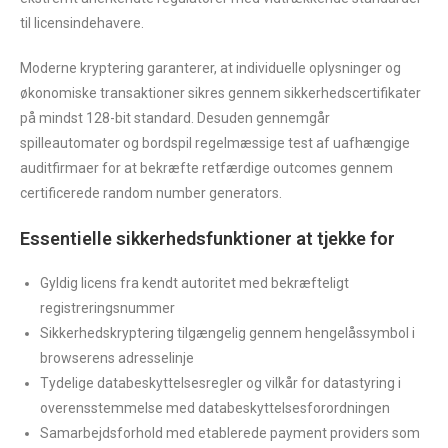
til licensindehavere.
Moderne kryptering garanterer, at individuelle oplysninger og
økonomiske transaktioner sikres gennem sikkerhedscertifikater
på mindst 128-bit standard. Desuden gennemgår
spilleautomater og bordspil regelmæssige test af uafhængige
auditfirmaer for at bekræfte retfærdige outcomes gennem
certificerede random number generators.
Essentielle sikkerhedsfunktioner at tjekke for
Gyldig licens fra kendt autoritet med bekræfteligt
registreringsnummer
Sikkerhedskryptering tilgængelig gennem hengelåssymbol i
browserens adresselinje
Tydelige databeskyttelsesregler og vilkår for datastyring i
overensstemmelse med databeskyttelsesforordningen
Samarbejdsforhold med etablerede payment providers som