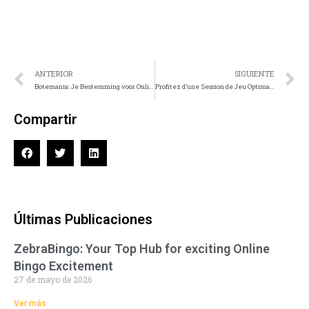
ANTERIOR
SIGUIENTE
Botemania: Je Bestemming voor Online Casino Vermaak
Profitez d’une Session de Jeu Optimale avec des Retraits Ultra-Rapides
Compartir
Últimas Publicaciones
ZebraBingo: Your Top Hub for exciting Online
Bingo Excitement
27 de mayo de 2026
Ver más