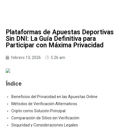
Plataformas de Apuestas Deportivas
Sin DNI: La Guía Definitiva para
Participar con Máxima Privacidad
febrero 13, 2026
5:26 am
Índice
Beneficios del Privacidad en las Apuestas Online
Métodos de Verificación Alternativos
Cripto como Solución Principal
Comparación de Sitios sin Verificación
Seguridad y Consideraciones Legales