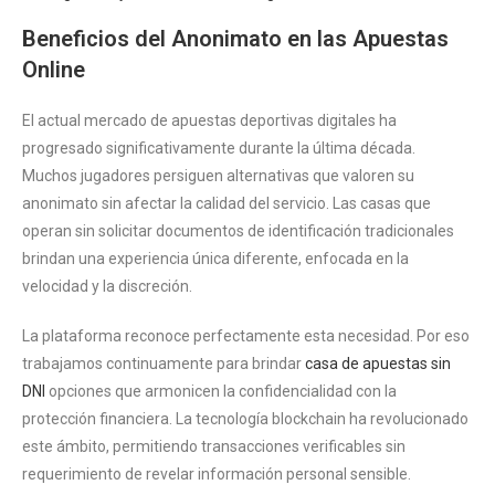
Beneficios del Anonimato en las Apuestas
Online
El actual mercado de apuestas deportivas digitales ha
progresado significativamente durante la última década.
Muchos jugadores persiguen alternativas que valoren su
anonimato sin afectar la calidad del servicio. Las casas que
operan sin solicitar documentos de identificación tradicionales
brindan una experiencia única diferente, enfocada en la
velocidad y la discreción.
La plataforma reconoce perfectamente esta necesidad. Por eso
trabajamos continuamente para brindar
casa de apuestas sin
DNI
opciones que armonicen la confidencialidad con la
protección financiera. La tecnología blockchain ha revolucionado
este ámbito, permitiendo transacciones verificables sin
requerimiento de revelar información personal sensible.