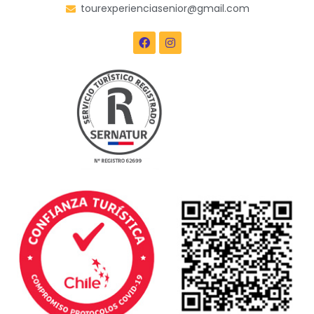
tourexperienciasenior@gmail.com