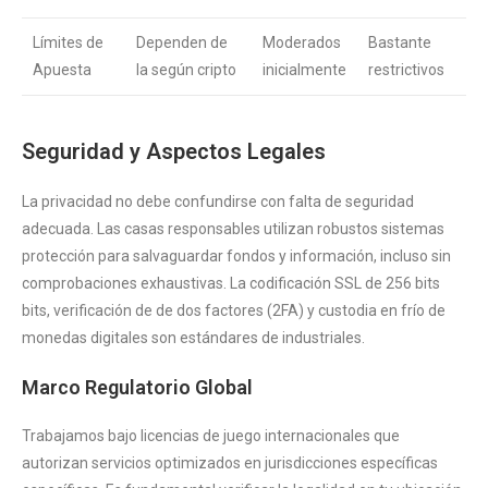
Límites de
Dependen de
Moderados
Bastante
Apuesta
la según cripto
inicialmente
restrictivos
Seguridad y Aspectos Legales
La privacidad no debe confundirse con falta de seguridad
adecuada. Las casas responsables utilizan robustos sistemas
protección para salvaguardar fondos y información, incluso sin
comprobaciones exhaustivas. La codificación SSL de 256 bits
bits, verificación de de dos factores (2FA) y custodia en frío de
monedas digitales son estándares de industriales.
Marco Regulatorio Global
Trabajamos bajo licencias de juego internacionales que
autorizan servicios optimizados en jurisdicciones específicas