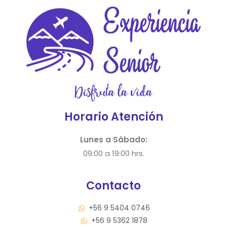
Horario Atención
Lunes a Sábado:
09:00 a 19:00 hrs.
Contacto
+56 9 5404 0746
+56 9 5362 1878