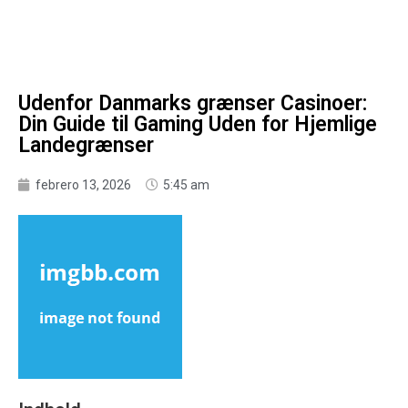
Udenfor Danmarks grænser Casinoer:
Din Guide til Gaming Uden for Hjemlige
Landegrænser
febrero 13, 2026
5:45 am