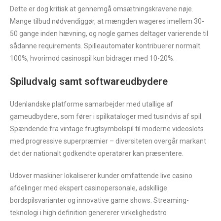
Dette er dog kritisk at gennemgå omsætningskravene nøje.
Mange tilbud nødvendiggør, at mængden wageres imellem 30-
50 gange inden hævning, og nogle games deltager varierende til
sådanne requirements. Spilleautomater kontribuerer normalt
100%, hvorimod casinospil kun bidrager med 10-20%.
Spiludvalg samt softwareudbydere
Udenlandske platforme samarbejder med utallige af
gameudbydere, som fører i spilkataloger med tusindvis af spil.
Spændende fra vintage frugtsymbolspil til moderne videoslots
med progressive superpræmier – diversiteten overgår markant
det der nationalt godkendte operatører kan præsentere.
Udover maskiner lokaliserer kunder omfattende live casino
afdelinger med ekspert casinopersonale, adskillige
bordspilsvarianter og innovative game shows. Streaming-
teknologi i high definition genererer virkelighedstro