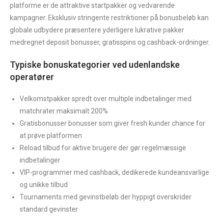
platforme er de attraktive startpakker og vedvarende
kampagner. Eksklusiv stringente restriktioner på bonusbeløb kan
globale udbydere præsentere yderligere lukrative pakker
medregnet deposit bonusser, gratisspins og cashback-ordninger.
Typiske bonuskategorier ved udenlandske
operatører
Velkomstpakker spredt over multiple indbetalinger med
matchrater maksimalt 200%
Gratisbonusser bonusser som giver fresh kunder chance for
at prøve platformen
Reload tilbud for aktive brugere der gør regelmæssige
indbetalinger
VIP-programmer med cashback, dedikerede kundeansvarlige
og unikke tilbud
Tournaments med gevinstbeløb der hyppigt overskrider
standard gevinster