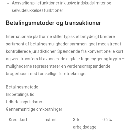
Ansvarlig spillefunktioner inklusive indskudslimiter og
selvudelukkelsesfunktioner
Betalingsmetoder og transaktioner
Internationale platforme stiller typisk et betydeligt bredere
sortiment af betalingsmuligheder sammenlignet med strengt
kontrollerede jurisdiktioner. Spændende fra konventionelle kort
og wire transfers til avancerede digitale tegnebøger og krypto –
mulighederne repræsenterer en verdensomspændende
brugerbase med forskellige foretrækninger.
Betalingsmetode
Indbetalings tid
Udbetalings tidsrum
Gennemsnitlige omkostninger
Kreditkort
Instant
3-5
0-2%
arbejdsdage