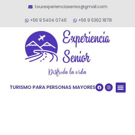
tourexperienciasenior@gmail.com
+56 9 5404 0746
+56 9 5362 1878
TURISMO PARA PERSONAS MAYORES
Quiénes S
VACACIONES TERCERA ED
VIAJES PARA