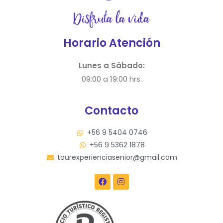
Horario Atención
Lunes a Sábado:
09:00 a 19:00 hrs.
Contacto
+56 9 5404 0746
+56 9 5362 1878
tourexperienciasenior@gmail.com