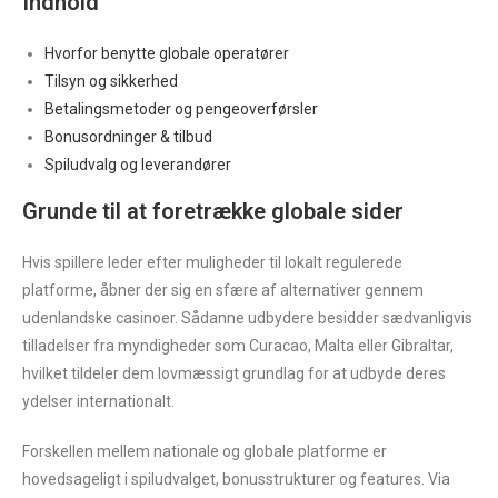
Indhold
Hvorfor benytte globale operatører
Tilsyn og sikkerhed
Betalingsmetoder og pengeoverførsler
Bonusordninger & tilbud
Spiludvalg og leverandører
Grunde til at foretrække globale sider
Hvis spillere leder efter muligheder til lokalt regulerede
platforme, åbner der sig en sfære af alternativer gennem
udenlandske casinoer. Sådanne udbydere besidder sædvanligvis
tilladelser fra myndigheder som Curacao, Malta eller Gibraltar,
hvilket tildeler dem lovmæssigt grundlag for at udbyde deres
ydelser internationalt.
Forskellen mellem nationale og globale platforme er
hovedsageligt i spiludvalget, bonusstrukturer og features. Via