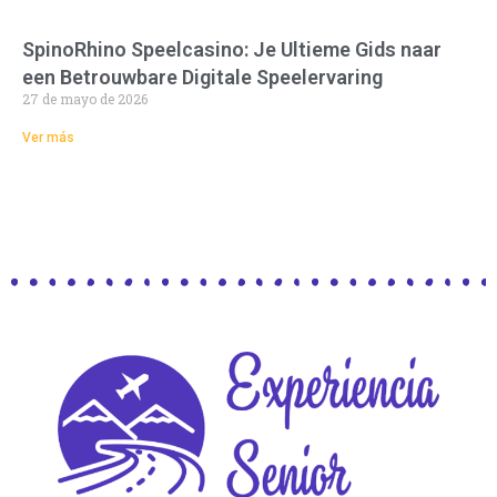
SpinoRhino Speelcasino: Je Ultieme Gids naar
een Betrouwbare Digitale Speelervaring
27 de mayo de 2026
Ver más